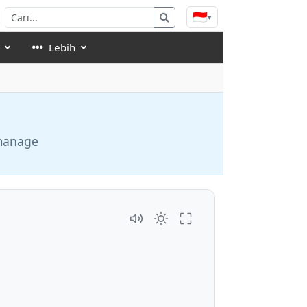
🇮🇩
▾
Lebih
 manage