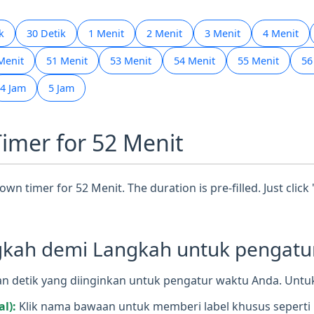
k
30 Detik
1 Menit
2 Menit
3 Menit
4 Menit
Menit
51 Menit
53 Menit
54 Menit
55 Menit
56
4 Jam
5 Jam
Timer for 52 Menit
wn timer for 52 Menit. The duration is pre-filled. Just click
ah demi Langkah untuk pengatur 
 detik yang diinginkan untuk pengatur waktu Anda. Untuk 
l):
Klik nama bawaan untuk memberi label khusus seperti 