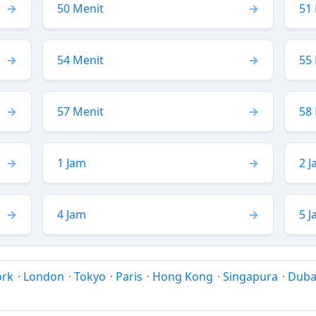
50 Menit
51
54 Menit
55
57 Menit
58
1 Jam
2 
4 Jam
5 
ork
·
London
·
Tokyo
·
Paris
·
Hong Kong
·
Singapura
·
Duba