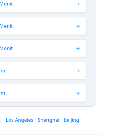
 Menit
 Menit
 Menit
Jam
Jam
i
·
Los Angeles
·
Shanghai
·
Beijing
·