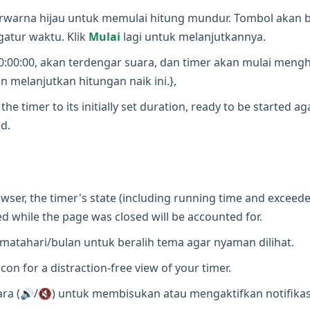
rwarna hijau untuk memulai hitung mundur. Tombol akan 
atur waktu. Klik
Mulai
lagi untuk melanjutkannya.
0:00:00, akan terdengar suara, dan timer akan mulai men
n melanjutkan hitungan naik ini.},
the timer to its initially set duration, ready to be started a
d.
wser, the timer's state (including running time and exceede
d while the page was closed will be accounted for.
atahari/bulan untuk beralih tema agar nyaman dilihat.
icon for a distraction-free view of your timer.
a (🔊/🔇) untuk membisukan atau mengaktifkan notifikasi 