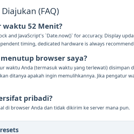
 Diajukan (FAQ)
 waktu 52 Menit?
ck and JavaScript's `Date.now()` for accuracy. Display updat
e-dependent timing, dedicated hardware is always recommend
ya menutup browser saya?
tur waktu Anda (termasuk waktu yang terlewati) disimpan 
n ditanya apakah ingin memulihkannya. Jika pengatur wak
rsifat pribadi?
al di browser Anda dan tidak dikirim ke server mana pun.
resets