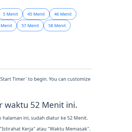
5 Menit
45 Menit
46 Menit
 Menit
57 Menit
58 Menit
 'Start Timer' to begin. You can customize
waktu 52 Menit ini.
halaman ini, sudah diatur ke 52 Menit.
"Istirahat Kerja" atau "Waktu Memasak".