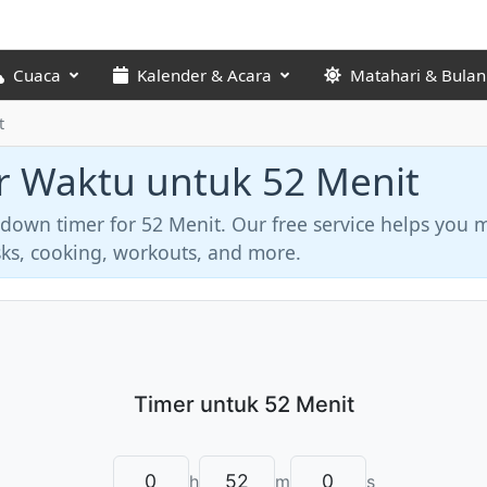
Cuaca
Kalender & Acara
Matahari & Bulan
t
r Waktu untuk 52 Menit
tdown timer for 52 Menit. Our free service helps you
asks, cooking, workouts, and more.
h
m
s