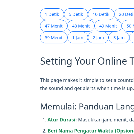
1 Detik
5 Detik
10 Detik
20 Deti
47 Menit
48 Menit
49 Menit
50 
59 Menit
1 Jam
2 Jam
3 Jam
Setting Your Online 
This page makes it simple to set a countdo
the sound and get alerts when time is up.
Memulai: Panduan Langk
Atur Durasi:
Masukkan jam, menit, dan
Beri Nama Pengatur Waktu (Opsiona