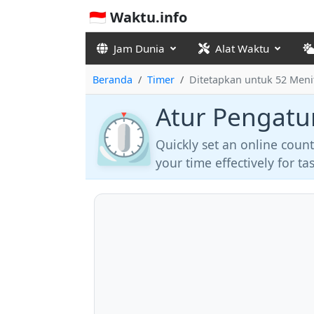
🇮🇩 Waktu.info
Jam Dunia
Alat Waktu
Beranda
Timer
Ditetapkan untuk 52 Meni
Atur Pengatu
⏲️
Quickly set an online coun
your time effectively for t