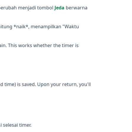
berubah menjadi tombol
Jeda
berwarna
ghitung *naik*, menampilkan "Waktu
gain. This works whether the timer is
d time) is saved. Upon your return, you'll
selesai timer.