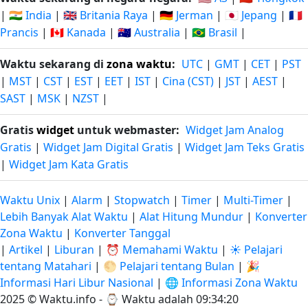
|
🇮🇳 India
|
🇬🇧 Britania Raya
|
🇩🇪 Jerman
|
🇯🇵 Jepang
|
🇫🇷
Prancis
|
🇨🇦 Kanada
|
🇦🇺 Australia
|
🇧🇷 Brasil
|
Waktu sekarang di
zona waktu
:
UTC
|
GMT
|
CET
|
PST
|
MST
|
CST
|
EST
|
EET
|
IST
|
Cina (CST)
|
JST
|
AEST
|
SAST
|
MSK
|
NZST
|
Gratis
widget
untuk webmaster:
Widget Jam Analog
Gratis
|
Widget Jam Digital Gratis
|
Widget Jam Teks Gratis
|
Widget Jam Kata Gratis
Waktu Unix
|
Alarm
|
Stopwatch
|
Timer
|
Multi-Timer
|
Lebih Banyak Alat Waktu
|
Alat Hitung Mundur
|
Konverter
Zona Waktu
|
Konverter Tanggal
|
Artikel
|
Liburan
|
⏰ Memahami Waktu
|
☀️ Pelajari
tentang Matahari
|
🌕 Pelajari tentang Bulan
|
🎉
Informasi Hari Libur Nasional
|
🌐 Informasi Zona Waktu
2025 © Waktu.info - ⌚
Waktu adalah 09:34:20