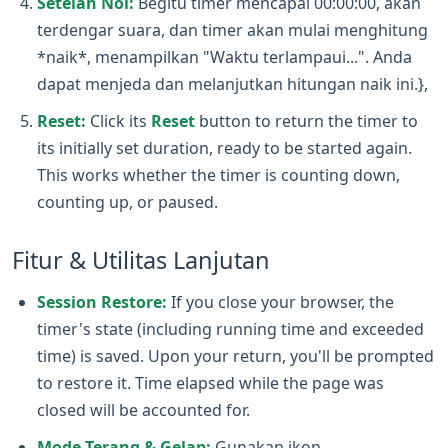
Setelah Nol:
Begitu timer mencapai 00:00:00, akan
terdengar suara, dan timer akan mulai menghitung
*naik*, menampilkan "Waktu terlampaui...". Anda
dapat menjeda dan melanjutkan hitungan naik ini.},
Reset:
Click its
Reset
button to return the timer to
its initially set duration, ready to be started again.
This works whether the timer is counting down,
counting up, or paused.
Fitur & Utilitas Lanjutan
Session Restore:
If you close your browser, the
timer's state (including running time and exceeded
time) is saved. Upon your return, you'll be prompted
to restore it. Time elapsed while the page was
closed will be accounted for.
Mode Terang & Gelap:
Gunakan ikon