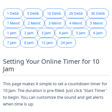
1 Detik
5 Detik
10 Detik
20 Detik
30 Detik
1 Menit
2 Menit
3 Menit
4 Menit
5 Menit
1 Jam
2 Jam
3 Jam
4 Jam
5 Jam
6 Jam
7 Jam
8 Jam
12 Jam
24 Jam
Setting Your Online Timer for 10
Jam
This page makes it simple to set a countdown timer for
10 Jam. The duration is pre-filled. Just click 'Start Timer'
to begin. You can customize the sound and get alerts
when time is up.