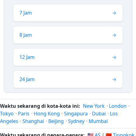
7 Jam
8 Jam
12 Jam
24 Jam
Waktu sekarang di kota-kota ini:
New York
·
London
·
Tokyo
·
Paris
·
Hong Kong
·
Singapura
·
Dubai
·
Los
Angeles
·
Shanghai
·
Beijing
·
Sydney
·
Mumbai
Waktu sekarang di negara-negara:
🇺🇸 AS
|
🇨🇳 Tiongkok