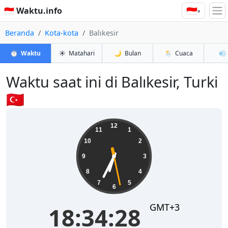
🇮🇩
🇮🇩 Waktu.info
▾
Beranda
Kota-kota
Balıkesir
⏱️
Waktu
☀️
Matahari
🌙
Bulan
🌦️
Cuaca
💨
Waktu saat ini di Balıkesir, Turki
🇹🇷
18:34:28
12
11
1
10
2
9
3
8
4
7
5
6
GMT+3
18:34:28