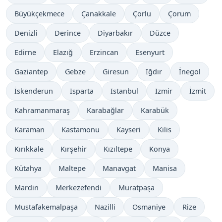
Büyükçekmece
Çanakkale
Çorlu
Çorum
Denizli
Derince
Diyarbakır
Düzce
Edirne
Elazığ
Erzincan
Esenyurt
Gaziantep
Gebze
Giresun
Iğdır
İnegol
İskenderun
Isparta
Istanbul
Izmir
İzmit
Kahramanmaraş
Karabağlar
Karabük
Karaman
Kastamonu
Kayseri
Kilis
Kırıkkale
Kırşehir
Kızıltepe
Konya
Kütahya
Maltepe
Manavgat
Manisa
Mardin
Merkezefendi
Muratpaşa
Mustafakemalpaşa
Nazilli
Osmaniye
Rize