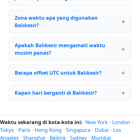
Zona waktu apa yang digunakan
Balıkesir?
Apakah Balıkesir mengamati waktu
musim panas?
Berapa offset UTC untuk Balıkesir?
Kapan hari berganti di Balıkesir?
Waktu sekarang di kota-kota ini:
New York
·
London
·
Tokyo
·
Paris
·
Hong Kong
·
Singapura
·
Dubai
·
Los
Angeles
·
Shanghai
·
Beijing
·
Sydney
·
Mumbai