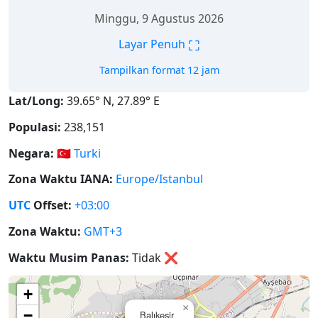
Minggu, 9 Agustus 2026
⛶
Layar Penuh
Tampilkan format 12 jam
Lat/Long:
39.65° N, 27.89° E
Populasi:
238,151
Negara:
🇹🇷
Turki
Zona Waktu IANA:
Europe/Istanbul
UTC
Offset:
+03:00
Zona Waktu:
GMT+3
Waktu Musim Panas:
Tidak
❌
+
×
−
Balıkesir