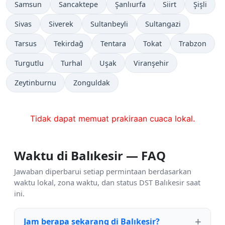
Samsun
Sancaktepe
Şanlıurfa
Siirt
Şişli
Sivas
Siverek
Sultanbeyli
Sultangazi
Tarsus
Tekirdağ
Tentara
Tokat
Trabzon
Turgutlu
Turhal
Uşak
Viranşehir
Zeytinburnu
Zonguldak
Tidak dapat memuat prakiraan cuaca lokal.
Waktu di Balıkesir — FAQ
Jawaban diperbarui setiap permintaan berdasarkan
waktu lokal, zona waktu, dan status DST Balıkesir saat
ini.
Jam berapa sekarang di Balıkesir?