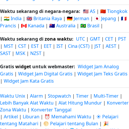
Waktu sekarang di negara-negara:
🇺🇸 AS
|
🇨🇳 Tiongkok
|
🇮🇳 India
|
🇬🇧 Britania Raya
|
🇩🇪 Jerman
|
🇯🇵 Jepang
|
🇫🇷
Prancis
|
🇨🇦 Kanada
|
🇦🇺 Australia
|
🇧🇷 Brasil
|
Waktu sekarang di
zona waktu
:
UTC
|
GMT
|
CET
|
PST
|
MST
|
CST
|
EST
|
EET
|
IST
|
Cina (CST)
|
JST
|
AEST
|
SAST
|
MSK
|
NZST
|
Gratis
widget
untuk webmaster:
Widget Jam Analog
Gratis
|
Widget Jam Digital Gratis
|
Widget Jam Teks Gratis
|
Widget Jam Kata Gratis
Waktu Unix
|
Alarm
|
Stopwatch
|
Timer
|
Multi-Timer
|
Lebih Banyak Alat Waktu
|
Alat Hitung Mundur
|
Konverter
Zona Waktu
|
Konverter Tanggal
|
Artikel
|
Liburan
|
⏰ Memahami Waktu
|
☀️ Pelajari
tentang Matahari
|
🌕 Pelajari tentang Bulan
|
🎉