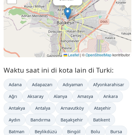
Leaflet
|
©
OpenStreetMap
kontributor
Waktu saat ini di kota lain di Turki:
Adana
Adapazarı
Adıyaman
Afyonkarahisar
Ağrı
Aksaray
Alanya
Amasya
Ankara
Antakya
Antalya
Arnavutköy
Ataşehir
Aydın
Bandırma
Başakşehir
Batikent
Batman
Beylikdüzü
Bingöl
Bolu
Bursa