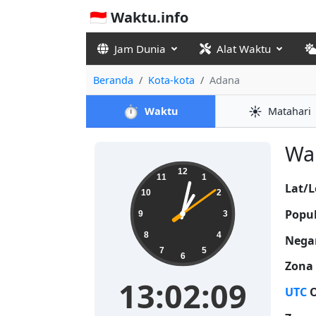
🇮🇩 Waktu.info
Jam Dunia
Alat Waktu
Beranda
Kota-kota
Adana
⏱️
☀️
Waktu
Matahari
Wak
13:02:09
12
11
1
Lat/L
10
2
Popul
9
3
8
4
Nega
7
5
6
Zona
13:02:09
UTC
O