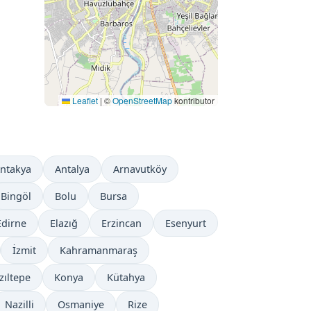
Leaflet
|
©
OpenStreetMap
kontributor
ntakya
Antalya
Arnavutköy
Bingöl
Bolu
Bursa
Edirne
Elazığ
Erzincan
Esenyurt
İzmit
Kahramanmaraş
zıltepe
Konya
Kütahya
Nazilli
Osmaniye
Rize