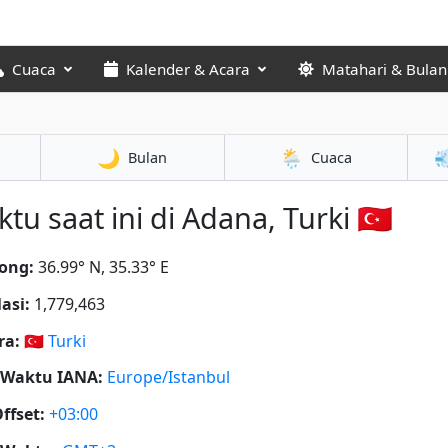
Cuaca
Kalender & Acara
Matahari & Bulan
🌙
🌦️

Bulan
Cuaca
tu saat ini di Adana, Turki 🇹🇷
ong:
36.99° N, 35.33° E
asi:
1,779,463
ra:
🇹🇷
Turki
 Waktu IANA:
Europe/Istanbul
ffset:
+03:00