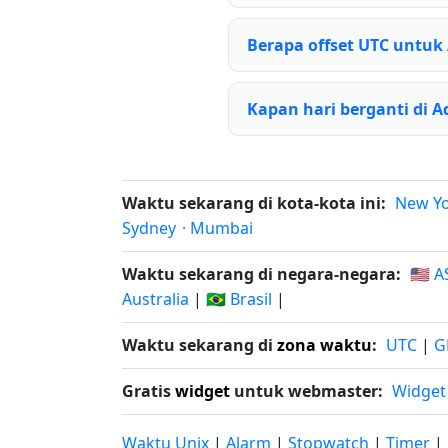
Berapa offset UTC untuk
Kapan hari berganti di 
Waktu sekarang di kota-kota ini:
New Y
Sydney
·
Mumbai
Waktu sekarang di negara-negara:
🇺🇸 A
Australia
|
🇧🇷 Brasil
|
Waktu sekarang di
zona waktu
:
UTC
|
G
Gratis
widget
untuk webmaster:
Widget
Waktu Unix
|
Alarm
|
Stopwatch
|
Timer
|