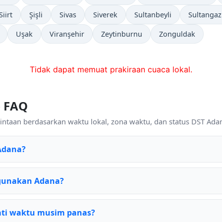
Siirt
Şişli
Sivas
Siverek
Sultanbeyli
Sultangaz
Uşak
Viranşehir
Zeytinburnu
Zonguldak
Tidak dapat memuat prakiraan cuaca lokal.
— FAQ
ntaan berdasarkan waktu lokal, zona waktu, dan status DST Adana
Adana?
igunakan Adana?
ti waktu musim panas?