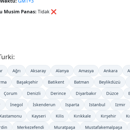
 Waktu:
GMT+3
u Musim Panas:
Tidak
❌
Turki:
ar
Ağrı
Aksaray
Alanya
Amasya
Ankara
A
rma
Başakşehir
Batikent
Batman
Beylikdüzü
Çorum
Denizli
Derince
Diyarbakır
Düzce
r
İnegol
İskenderun
Isparta
Istanbul
Izmir
Kastamonu
Kayseri
Kilis
Kırıkkale
Kırşehir
Kı
rdin
Merkezefendi
Muratpaşa
Mustafakemalpaşa