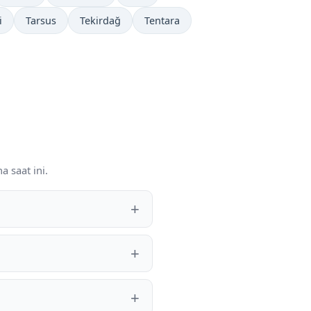
i
Tarsus
Tekirdağ
Tentara
 saat ini.