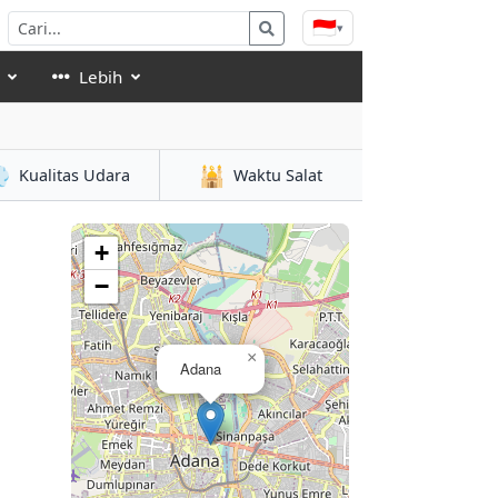
🇮🇩
▾
Lebih

🕌
Kualitas Udara
Waktu Salat
+
−
×
Adana