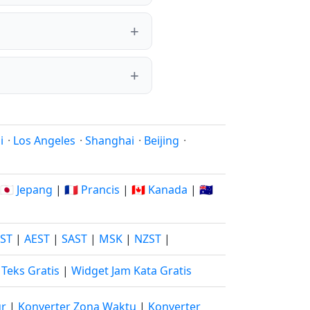
i
·
Los Angeles
·
Shanghai
·
Beijing
·
🇯🇵 Jepang
|
🇫🇷 Prancis
|
🇨🇦 Kanada
|
🇦🇺
JST
|
AEST
|
SAST
|
MSK
|
NZST
|
Teks Gratis
|
Widget Jam Kata Gratis
ur
|
Konverter Zona Waktu
|
Konverter