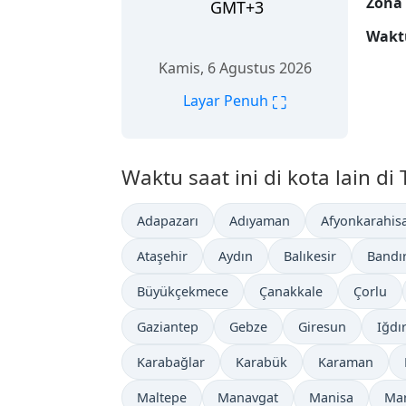
Zona
GMT+3
Wakt
Kamis, 6 Agustus 2026
⛶
Layar Penuh
Waktu saat ini di kota lain di 
Adapazarı
Adıyaman
Afyonkarahis
Ataşehir
Aydın
Balıkesir
Bandı
Büyükçekmece
Çanakkale
Çorlu
Gaziantep
Gebze
Giresun
Iğdı
Karabağlar
Karabük
Karaman
Maltepe
Manavgat
Manisa
Ma