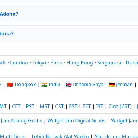
 Adana?
Adana?
ork
·
London
·
Tokyo
·
Paris
·
Hong Kong
·
Singapura
·
Duba
S
|
🇨🇳 Tiongkok
|
🇮🇳 India
|
🇬🇧 Britania Raya
|
🇩🇪 Jerman
|
MT
|
CET
|
PST
|
MST
|
CST
|
EST
|
EET
|
IST
|
Cina (CST)
|
 Jam Analog Gratis
|
Widget Jam Digital Gratis
|
Widget Jam 
Multi-Timer
|
Lebih Banyak Alat Waktu
|
Alat Hitung Mund