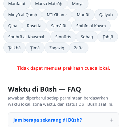
Manfalut
Marsá Maţrūḩ
Minya
Minyā al Qamḩ
Mīt Ghamr
Munūf
Qalyub
Qina
Rosetta
Samālūţ
Shibīn al Kawm
Shubrā al Khaymah
Sinnūris
Sohag
Ţahţā
Ţalkhā
Ţimā
Zagazig
Zefta
Tidak dapat memuat prakiraan cuaca lokal.
Waktu di Būsh — FAQ
Jawaban diperbarui setiap permintaan berdasarkan
waktu lokal, zona waktu, dan status DST Būsh saat ini.
Jam berapa sekarang di Būsh?