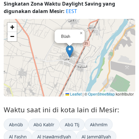
Singkatan Zona Waktu Daylight Saving yang
digunakan dalam Mesir:
EEST
+
×
−
Būsh
Leaflet
|
©
OpenStreetMap
kontributor
Waktu saat ini di kota lain di Mesir:
Abnūb
Abū Kabīr
Abū Tīj
Akhmīm
Al Fashn
Al Ḩawāmidīyah
Al Jammālīyah