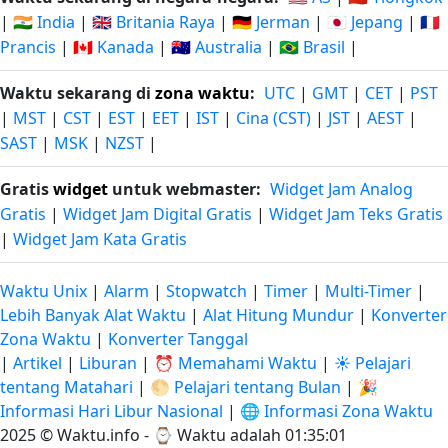
|
🇮🇳 India
|
🇬🇧 Britania Raya
|
🇩🇪 Jerman
|
🇯🇵 Jepang
|
🇫🇷
Prancis
|
🇨🇦 Kanada
|
🇦🇺 Australia
|
🇧🇷 Brasil
|
Waktu sekarang di
zona waktu
:
UTC
|
GMT
|
CET
|
PST
|
MST
|
CST
|
EST
|
EET
|
IST
|
Cina (CST)
|
JST
|
AEST
|
SAST
|
MSK
|
NZST
|
Gratis
widget
untuk webmaster:
Widget Jam Analog
Gratis
|
Widget Jam Digital Gratis
|
Widget Jam Teks Gratis
|
Widget Jam Kata Gratis
Waktu Unix
|
Alarm
|
Stopwatch
|
Timer
|
Multi-Timer
|
Lebih Banyak Alat Waktu
|
Alat Hitung Mundur
|
Konverter
Zona Waktu
|
Konverter Tanggal
|
Artikel
|
Liburan
|
⏰ Memahami Waktu
|
☀️ Pelajari
tentang Matahari
|
🌕 Pelajari tentang Bulan
|
🎉
Informasi Hari Libur Nasional
|
🌐 Informasi Zona Waktu
2025 © Waktu.info - ⌚
Waktu adalah 01:35:01