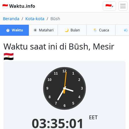
🇮🇩
🇮🇩 Waktu.info
▾
Beranda
Kota-kota
Būsh
⏱️
Waktu
☀️
Matahari
🌙
Bulan
🌦️
Cuaca
💨
Waktu saat ini di Būsh, Mesir
🇪🇬
03:35:02
12
11
1
10
2
9
3
8
4
7
5
6
EET
03:35:02