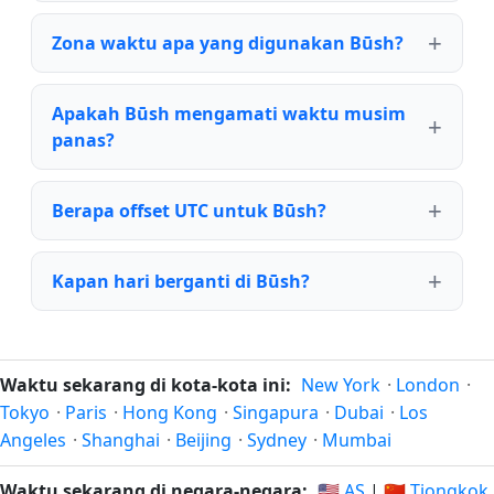
Zona waktu apa yang digunakan Būsh?
Apakah Būsh mengamati waktu musim
panas?
Berapa offset UTC untuk Būsh?
Kapan hari berganti di Būsh?
Waktu sekarang di kota-kota ini:
New York
·
London
·
Tokyo
·
Paris
·
Hong Kong
·
Singapura
·
Dubai
·
Los
Angeles
·
Shanghai
·
Beijing
·
Sydney
·
Mumbai
Waktu sekarang di negara-negara:
🇺🇸 AS
|
🇨🇳 Tiongkok