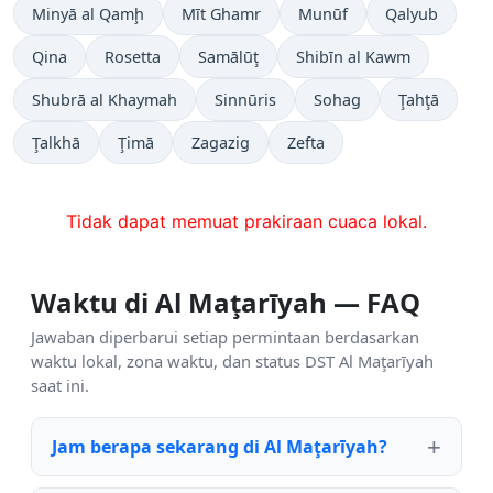
Minyā al Qamḩ
Mīt Ghamr
Munūf
Qalyub
Qina
Rosetta
Samālūţ
Shibīn al Kawm
Shubrā al Khaymah
Sinnūris
Sohag
Ţahţā
Ţalkhā
Ţimā
Zagazig
Zefta
Tidak dapat memuat prakiraan cuaca lokal.
Waktu di Al Maţarīyah — FAQ
Jawaban diperbarui setiap permintaan berdasarkan
waktu lokal, zona waktu, dan status DST Al Maţarīyah
saat ini.
Jam berapa sekarang di Al Maţarīyah?