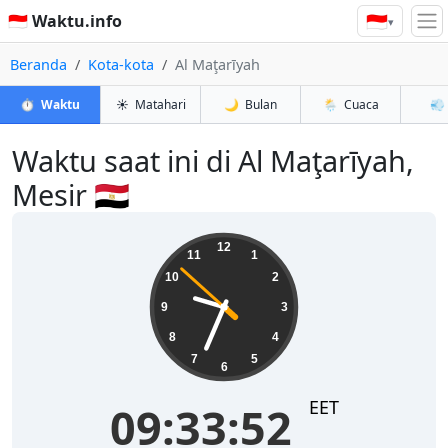
🇮🇩
🇮🇩 Waktu.info
▾
Beranda
Kota-kota
Al Maţarīyah
⏱️
Waktu
☀️
Matahari
🌙
Bulan
🌦️
Cuaca
💨
Waktu saat ini di Al Maţarīyah,
Mesir 🇪🇬
09:33:52
12
11
1
10
2
9
3
8
4
7
5
6
EET
09:33:52