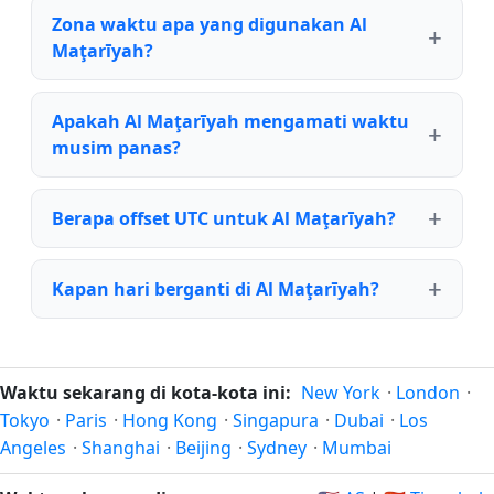
Zona waktu apa yang digunakan Al
Maţarīyah?
Apakah Al Maţarīyah mengamati waktu
musim panas?
Berapa offset UTC untuk Al Maţarīyah?
Kapan hari berganti di Al Maţarīyah?
Waktu sekarang di kota-kota ini:
New York
·
London
·
Tokyo
·
Paris
·
Hong Kong
·
Singapura
·
Dubai
·
Los
Angeles
·
Shanghai
·
Beijing
·
Sydney
·
Mumbai