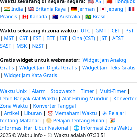
Waktu sekarang di negara-negara:
🇺🇸 AS
|
🇨🇳 Tiongkok
|
🇮🇳 India
|
🇬🇧 Britania Raya
|
🇩🇪 Jerman
|
🇯🇵 Jepang
|
🇫🇷
Prancis
|
🇨🇦 Kanada
|
🇦🇺 Australia
|
🇧🇷 Brasil
|
Waktu sekarang di
zona waktu
:
UTC
|
GMT
|
CET
|
PST
|
MST
|
CST
|
EST
|
EET
|
IST
|
Cina (CST)
|
JST
|
AEST
|
SAST
|
MSK
|
NZST
|
Gratis
widget
untuk webmaster:
Widget Jam Analog
Gratis
|
Widget Jam Digital Gratis
|
Widget Jam Teks Gratis
|
Widget Jam Kata Gratis
Waktu Unix
|
Alarm
|
Stopwatch
|
Timer
|
Multi-Timer
|
Lebih Banyak Alat Waktu
|
Alat Hitung Mundur
|
Konverter
Zona Waktu
|
Konverter Tanggal
|
Artikel
|
Liburan
|
⏰ Memahami Waktu
|
☀️ Pelajari
tentang Matahari
|
🌕 Pelajari tentang Bulan
|
🎉
Informasi Hari Libur Nasional
|
🌐 Informasi Zona Waktu
2025 © Waktu.info - ⌚
Waktu adalah 07:33:52