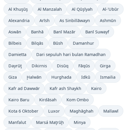
Al Khuşūş
Al Manzalah
Al Qūşīyah
Al-'Ubūr
Alexandria
Arīsh
As Sinbillāwayn
Ashmūn
Aswān
Banhā
Banī Mazār
Banī Suwayf
Bilbeis
Bilqās
Būsh
Damanhur
Damietta
Dari sepuluh hari bulan Ramadhan
Dayrūţ
Dikirnis
Disūq
Fāqūs
Girga
Giza
Ḩalwān
Hurghada
Idkū
Ismailia
Kafr ad Dawwār
Kafr ash Shaykh
Kairo
Kairo Baru
Kirdāsah
Kom Ombo
Kota 6 Oktober
Luxor
Maghāghah
Mallawī
Manfalut
Marsá Maţrūḩ
Minya