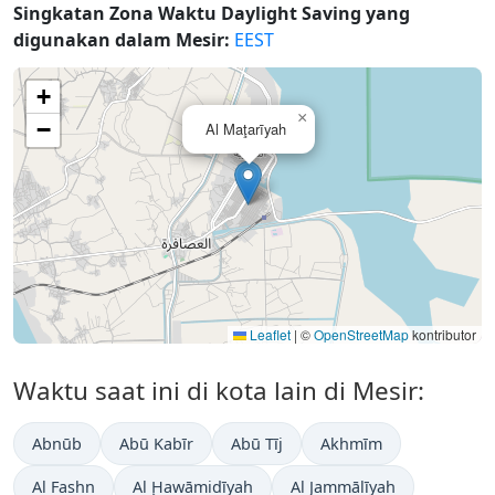
Singkatan Zona Waktu Daylight Saving yang
digunakan dalam Mesir:
EEST
+
×
−
Al Maţarīyah
Leaflet
|
©
OpenStreetMap
kontributor
Waktu saat ini di kota lain di Mesir:
Abnūb
Abū Kabīr
Abū Tīj
Akhmīm
Al Fashn
Al Ḩawāmidīyah
Al Jammālīyah