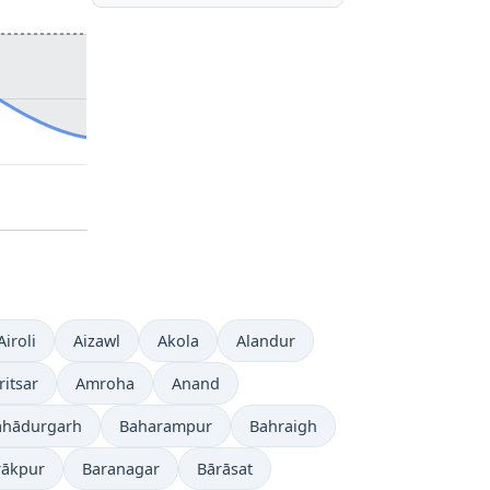
Airoli
Aizawl
Akola
Alandur
itsar
Amroha
Anand
ahādurgarh
Baharampur
Bahraigh
rākpur
Baranagar
Bārāsat