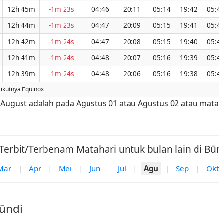
12h 45m
-1m 23s
04:46
20:11
05:14
19:42
05:
12h 44m
-1m 23s
04:47
20:09
05:15
19:41
05:
12h 42m
-1m 24s
04:47
20:08
05:15
19:40
05:
12h 41m
-1m 24s
04:48
20:07
05:16
19:39
05:
12h 39m
-1m 24s
04:48
20:06
05:16
19:38
05:
rikutnya Equinox
ri August adalah pada Agustus 01 atau Agustus 02 atau mata
Terbit/Terbenam Matahari untuk bulan lain di Būn
Mar
|
Apr
|
Mei
|
Jun
|
Jul
|
Agu
|
Sep
|
Okt
Būndi