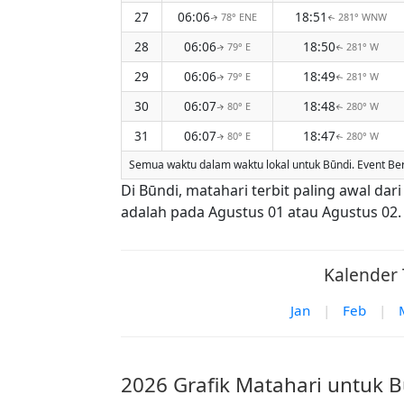
27
06:06
18:51
78° ENE
281° WNW
↑
↑
28
06:06
18:50
79° E
281° W
↑
↑
29
06:06
18:49
79° E
281° W
↑
↑
30
06:07
18:48
80° E
280° W
↑
↑
31
06:07
18:47
80° E
280° W
↑
↑
Semua waktu dalam waktu lokal untuk Būndi. Event Be
Di Būndi, matahari terbit paling awal da
adalah pada Agustus 01 atau Agustus 02.
Kalender 
Jan
|
Feb
|
2026 Grafik Matahari untuk 