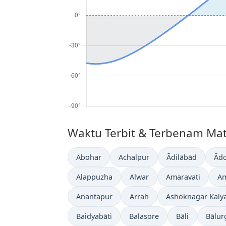
Waktu Terbit & Terbenam Matah
Abohar
Achalpur
Ādilābād
Ādo
Alappuzha
Alwar
Amaravati
Am
Anantapur
Arrah
Ashoknagar Kaly
Baidyabāti
Balasore
Bāli
Bālur