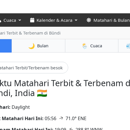
Cuaca
Kalender & Acara
Matahari & Bulan
ari Terbit & Terbenam
di Būndi
🌙
🌦️

Bulan
Cuaca
tahari Terbit/Terbenam besok
tu Matahari Terbit & Terbenam d
di, India 🇮🇳
hari:
Daylight
↑
t Matahari Hari Ini:
05:56
71.0° ENE
↑
nam Matahari Hari Ini:
19:09
288.8° WNW