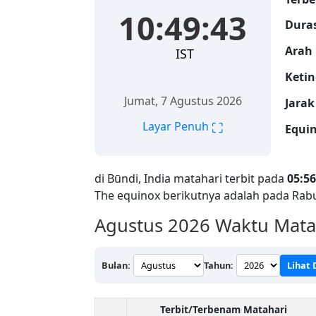
10:49:44
Duras
Arah 
IST
Ketin
Jumat, 7 Agustus 2026
Jarak
⛶
Layar Penuh
Equin
di Būndi, India matahari terbit pada
05:56
The equinox berikutnya adalah pada Rab
Agustus 2026
Waktu Matah
Bulan:
Tahun:
Lihat
Terbit/Terbenam Matahari