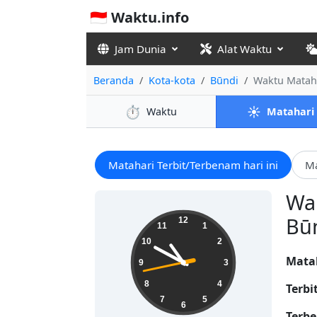
🇮🇩 Waktu.info
Jam Dunia
Alat Waktu
Beranda
Kota-kota
Būndi
Waktu Matah
⏱️
☀️
Waktu
Matahari
Matahari Terbit/Terbenam hari ini
Ma
Wak
10:49:44
Būn
12
11
1
10
2
Mata
9
3
8
4
Terbi
7
5
6
Terbe