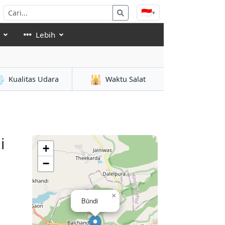
🇮🇩
▾
Lebih

🕌
Kualitas Udara
Waktu Salat
i
+
−
×
Būndi