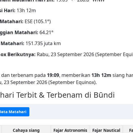
i Hari:
13h 12m
Matahari:
ESE (105.1°)
ggian Matahari:
64.21°
 Matahari:
151.735 juta km
ox Berikutnya:
Rabu, 23 September 2026 (September Equi
dan terbenam pada
19:09
, memberikan
13h 12m
siang har
u, 23 September 2026 (September Equinox).
ari Terbit & Terbenam di Būndi
 Data Matahari
Cahaya siang
Fajar Astronomis
Fajar Nautical
Fa