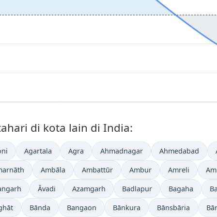
ari di kota lain di India:
ni
Agartala
Agra
Ahmadnagar
Ahmedabad
arnāth
Ambāla
Ambattūr
Ambur
Amreli
Amr
angarh
Āvadi
Azamgarh
Badlapur
Bagaha
B
ghāt
Bānda
Bangaon
Bānkura
Bānsbāria
Bā