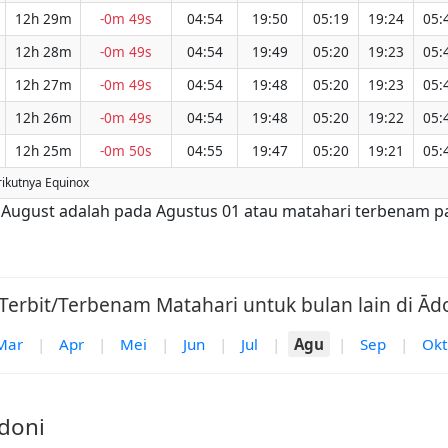
12h 29m
-0m 49s
04:54
19:50
05:19
19:24
05:
12h 28m
-0m 49s
04:54
19:49
05:20
19:23
05:
12h 27m
-0m 49s
04:54
19:48
05:20
19:23
05:
12h 26m
-0m 49s
04:54
19:48
05:20
19:22
05:
12h 25m
-0m 50s
04:55
19:47
05:20
19:21
05:
rikutnya Equinox
ri August adalah pada Agustus 01 atau matahari terbenam p
Terbit/Terbenam Matahari untuk bulan lain di Ādo
Mar
|
Apr
|
Mei
|
Jun
|
Jul
|
Agu
|
Sep
|
Okt
Ādoni