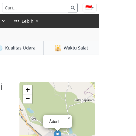
🇮🇩
▾
Lebih

🕌
Kualitas Udara
Waktu Salat
i
+
−
×
Ādoni