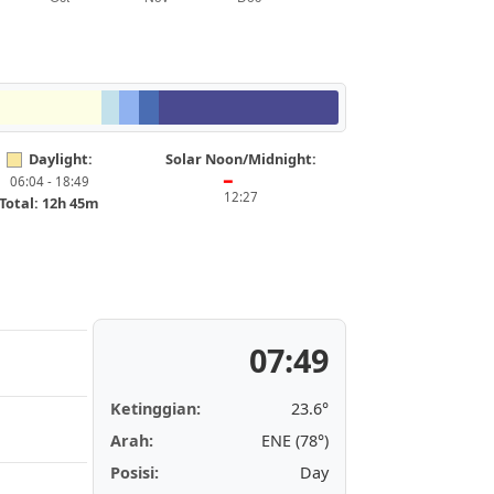
Daylight:
Solar Noon/Midnight:
06:04 - 18:49
━
12:27
Total: 12h 45m
07:49
Ketinggian:
23.6°
Arah:
ENE (78°)
Posisi:
Day