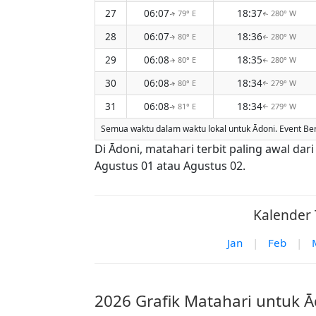
27
06:07
18:37
79° E
280° W
↑
↑
28
06:07
18:36
80° E
280° W
↑
↑
29
06:08
18:35
80° E
280° W
↑
↑
30
06:08
18:34
80° E
279° W
↑
↑
31
06:08
18:34
81° E
279° W
↑
↑
Semua waktu dalam waktu lokal untuk Ādoni. Event Be
Di Ādoni, matahari terbit paling awal da
Agustus 01 atau Agustus 02.
Kalender 
Jan
|
Feb
|
2026 Grafik Matahari untuk 