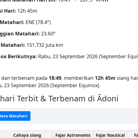
i Hari:
12h 45m
Matahari:
ENE (78.4°)
ggian Matahari:
23.60°
 Matahari:
151.732 juta km
ox Berikutnya:
Rabu, 23 September 2026 (September Equi
dan terbenam pada
18:49
, memberikan
12h 45m
siang har
u, 23 September 2026 (September Equinox).
ari Terbit & Terbenam di Ādoni
 Data Matahari
Cahaya siang
Fajar Astronomis
Fajar Nautical
Fa