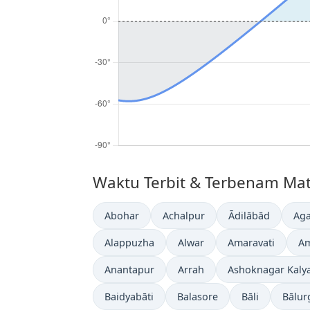
Waktu Terbit & Terbenam Matah
Abohar
Achalpur
Ādilābād
Aga
Alappuzha
Alwar
Amaravati
Am
Anantapur
Arrah
Ashoknagar Kaly
Baidyabāti
Balasore
Bāli
Bālur