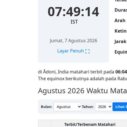
07:49:15
Duras
Arah 
IST
Ketin
Jumat, 7 Agustus 2026
Jarak
⛶
Layar Penuh
Equin
di Ādoni, India matahari terbit pada
06:04
The equinox berikutnya adalah pada Rab
Agustus 2026
Waktu Matah
Bulan:
Tahun:
Lihat
Terbit/Terbenam Matahari