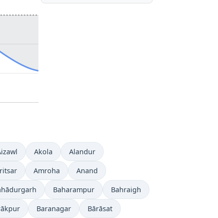
Aizawl
Akola
Alandur
itsar
Amroha
Anand
ahādurgarh
Baharampur
Bahraigh
rākpur
Baranagar
Bārāsat