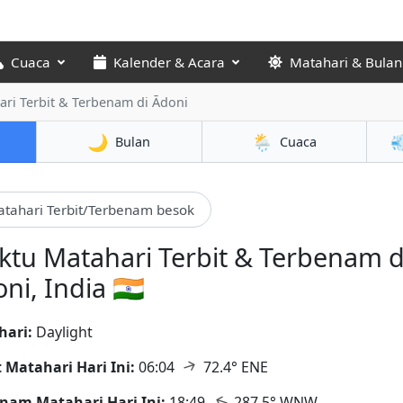
Cuaca
Kalender & Acara
Matahari & Bulan
ari Terbit & Terbenam
di Ādoni
🌙
🌦️

Bulan
Cuaca
tahari Terbit/Terbenam besok
tu Matahari Terbit & Terbenam d
ni, India 🇮🇳
hari:
Daylight
↑
t Matahari Hari Ini:
06:04
72.4° ENE
↑
nam Matahari Hari Ini:
18:49
287.5° WNW