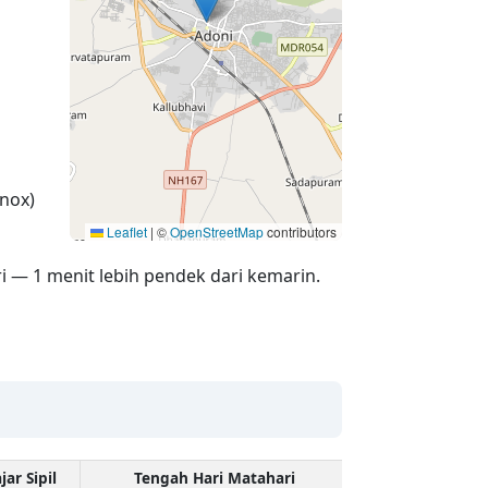
nox)
Leaflet
|
©
OpenStreetMap
contributors
i — 1 menit lebih pendek dari kemarin.
jar Sipil
Tengah Hari Matahari