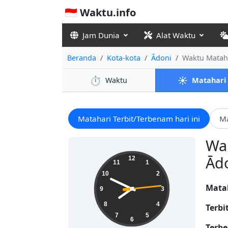
🇮🇩 Waktu.info
Jam Dunia
Alat Waktu
Beranda
Kota-kota
Ādoni
Waktu Matah
⏱️
☀️
Waktu
Matahari
Matahari Terbit/Terbenam hari ini
Ma
Wak
07:49:15
Ādo
12
11
1
10
2
Mata
9
3
8
4
Terbi
7
5
6
Terbe