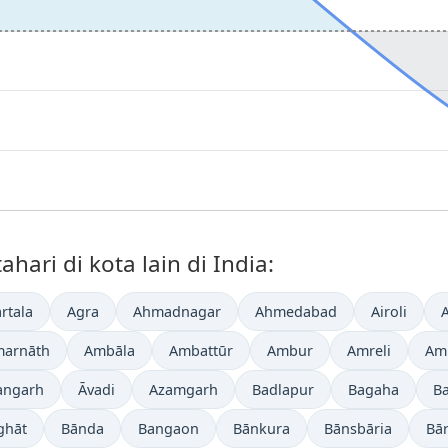
ari di kota lain di India:
rtala
Agra
Ahmadnagar
Ahmedabad
Airoli
arnāth
Ambāla
Ambattūr
Ambur
Amreli
Amr
angarh
Āvadi
Azamgarh
Badlapur
Bagaha
B
ghāt
Bānda
Bangaon
Bānkura
Bānsbāria
Bā