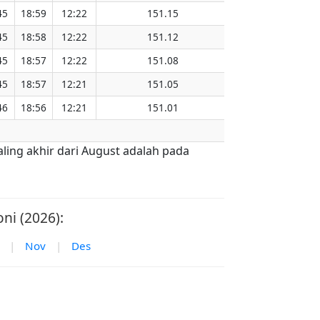
45
18:59
12:22
151.15
45
18:58
12:22
151.12
45
18:57
12:22
151.08
45
18:57
12:21
151.05
46
18:56
12:21
151.01
aling akhir dari August adalah pada
ni (2026):
|
Nov
|
Des