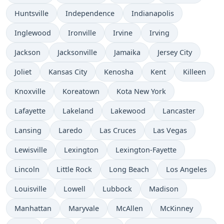
Huntsville
Independence
Indianapolis
Inglewood
Ironville
Irvine
Irving
Jackson
Jacksonville
Jamaika
Jersey City
Joliet
Kansas City
Kenosha
Kent
Killeen
Knoxville
Koreatown
Kota New York
Lafayette
Lakeland
Lakewood
Lancaster
Lansing
Laredo
Las Cruces
Las Vegas
Lewisville
Lexington
Lexington-Fayette
Lincoln
Little Rock
Long Beach
Los Angeles
Louisville
Lowell
Lubbock
Madison
Manhattan
Maryvale
McAllen
McKinney