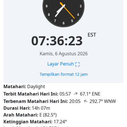
9
3
8
4
7
5
6
EST
07:36:24
Kamis, 6 Agustus 2026
⛶
Layar Penuh
Tampilkan format 12 jam
Matahari:
Daylight
↑
Terbit Matahari Hari Ini:
05:57
67.1° ENE
↑
Terbenam Matahari Hari Ini:
20:05
292.7° WNW
Durasi Hari:
14h 07m
Arah Matahari:
E (82.5°)
Ketinggian Matahari:
17.24°