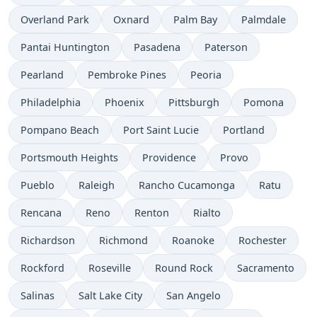
Overland Park
Oxnard
Palm Bay
Palmdale
Pantai Huntington
Pasadena
Paterson
Pearland
Pembroke Pines
Peoria
Philadelphia
Phoenix
Pittsburgh
Pomona
Pompano Beach
Port Saint Lucie
Portland
Portsmouth Heights
Providence
Provo
Pueblo
Raleigh
Rancho Cucamonga
Ratu
Rencana
Reno
Renton
Rialto
Richardson
Richmond
Roanoke
Rochester
Rockford
Roseville
Round Rock
Sacramento
Salinas
Salt Lake City
San Angelo