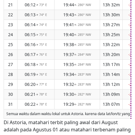
21
06:12
19:44
13h 32m
-2
73° E
286° NW
↑
↑
22
06:13
19:43
13h 30m
-2
74° E
286° NW
↑
↑
23
06:14
19:41
13h 27m
-2
74° E
286° NW
↑
↑
24
06:15
19:40
13h 25m
-2
75° E
285° NW
↑
↑
25
06:16
19:38
13h 22m
-2
75° E
285° NW
↑
↑
26
06:17
19:37
13h 20m
-2
76° E
284° NW
↑
↑
27
06:18
19:35
13h 17m
-2
76° E
284° NW
↑
↑
28
06:19
19:34
13h 14m
-2
76° E
283° NW
↑
↑
29
06:20
19:32
13h 12m
-2
77° E
283° NW
↑
↑
30
06:21
19:30
13h 09m
-2
78° E
282° NW
↑
↑
31
06:22
19:29
13h 07m
-2
78° E
282° NW
↑
↑
Semua waktu dalam waktu lokal untuk Astoria. karena data lat/lon/tz yang hil
Di Astoria, matahari terbit paling awal dari August
adalah pada Agustus 01 atau matahari terbenam paling