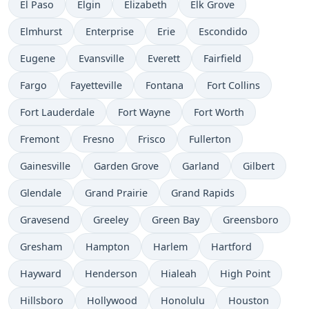
El Paso
Elgin
Elizabeth
Elk Grove
Elmhurst
Enterprise
Erie
Escondido
Eugene
Evansville
Everett
Fairfield
Fargo
Fayetteville
Fontana
Fort Collins
Fort Lauderdale
Fort Wayne
Fort Worth
Fremont
Fresno
Frisco
Fullerton
Gainesville
Garden Grove
Garland
Gilbert
Glendale
Grand Prairie
Grand Rapids
Gravesend
Greeley
Green Bay
Greensboro
Gresham
Hampton
Harlem
Hartford
Hayward
Henderson
Hialeah
High Point
Hillsboro
Hollywood
Honolulu
Houston