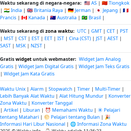
Waktu sekarang di negara-negara:
🇺🇸 AS
|
🇨🇳 Tiongkok
|
🇮🇳 India
|
🇬🇧 Britania Raya
|
🇩🇪 Jerman
|
🇯🇵 Jepang
|
🇫🇷
Prancis
|
🇨🇦 Kanada
|
🇦🇺 Australia
|
🇧🇷 Brasil
|
Waktu sekarang di
zona waktu
:
UTC
|
GMT
|
CET
|
PST
|
MST
|
CST
|
EST
|
EET
|
IST
|
Cina (CST)
|
JST
|
AEST
|
SAST
|
MSK
|
NZST
|
Gratis
widget
untuk webmaster:
Widget Jam Analog
Gratis
|
Widget Jam Digital Gratis
|
Widget Jam Teks Gratis
|
Widget Jam Kata Gratis
Waktu Unix
|
Alarm
|
Stopwatch
|
Timer
|
Multi-Timer
|
Lebih Banyak Alat Waktu
|
Alat Hitung Mundur
|
Konverter
Zona Waktu
|
Konverter Tanggal
|
Artikel
|
Liburan
|
⏰ Memahami Waktu
|
☀️ Pelajari
tentang Matahari
|
🌕 Pelajari tentang Bulan
|
🎉
Informasi Hari Libur Nasional
|
🌐 Informasi Zona Waktu