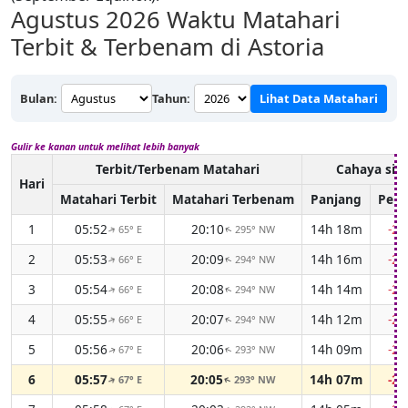
Agustus 2026
Waktu Matahari
Terbit & Terbenam di Astoria
Bulan:
Tahun:
Lihat Data Matahari
Gulir ke kanan untuk melihat lebih banyak
Terbit/Terbenam Matahari
Cahaya sia
Hari
Matahari Terbit
Matahari Terbenam
Panjang
Perb
1
05:52
20:10
14h 18m
-2
65° E
295° NW
↑
↑
2
05:53
20:09
14h 16m
-2
66° E
294° NW
↑
↑
3
05:54
20:08
14h 14m
-2
66° E
294° NW
↑
↑
4
05:55
20:07
14h 12m
-2
66° E
294° NW
↑
↑
5
05:56
20:06
14h 09m
-2
67° E
293° NW
↑
↑
6
05:57
20:05
14h 07m
-2
67° E
293° NW
↑
↑