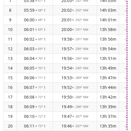
7
05:58
20:03
14h 05m
-2
67° E
292° NW
↑
↑
8
05:59
20:02
14h 03m
-2
68° E
292° NW
↑
↑
9
06:00
20:01
14h 01m
-2
68° E
292° NW
↑
↑
10
06:01
20:00
13h 58m
-2
69° E
291° NW
↑
↑
11
06:02
19:58
13h 56m
-2
69° E
291° NW
↑
↑
12
06:03
19:57
13h 54m
-2
69° E
290° NW
↑
↑
13
06:04
19:56
13h 51m
-2
70° E
290° NW
↑
↑
14
06:05
19:54
13h 49m
-2
70° E
290° NW
↑
↑
15
06:06
19:53
13h 47m
-2
71° E
289° NW
↑
↑
16
06:07
19:52
13h 44m
-2
71° E
289° NW
↑
↑
17
06:08
19:50
13h 42m
-2
72° E
288° NW
↑
↑
18
06:09
19:49
13h 39m
-2
72° E
288° NW
↑
↑
19
06:10
19:47
13h 37m
-2
72° E
287° NW
↑
↑
20
06:11
19:46
13h 35m
-2
73° E
287° NW
↑
↑