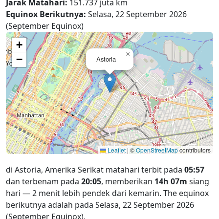
Jarak Matahari:
151.737 juta km
Equinox Berikutnya:
Selasa, 22 September 2026
(September Equinox)
+
×
−
Astoria
Leaflet
|
©
OpenStreetMap
contributors
di Astoria, Amerika Serikat matahari terbit pada
05:57
dan terbenam pada
20:05
, memberikan
14h 07m
siang
hari — 2 menit lebih pendek dari kemarin. The equinox
berikutnya adalah pada Selasa, 22 September 2026
(September Equinox).