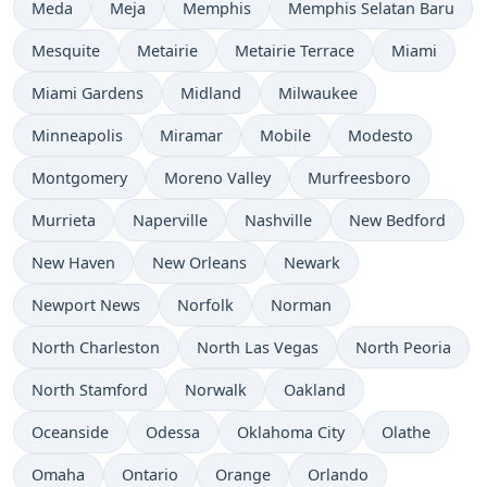
Meda
Meja
Memphis
Memphis Selatan Baru
Mesquite
Metairie
Metairie Terrace
Miami
Miami Gardens
Midland
Milwaukee
Minneapolis
Miramar
Mobile
Modesto
Montgomery
Moreno Valley
Murfreesboro
Murrieta
Naperville
Nashville
New Bedford
New Haven
New Orleans
Newark
Newport News
Norfolk
Norman
North Charleston
North Las Vegas
North Peoria
North Stamford
Norwalk
Oakland
Oceanside
Odessa
Oklahoma City
Olathe
Omaha
Ontario
Orange
Orlando