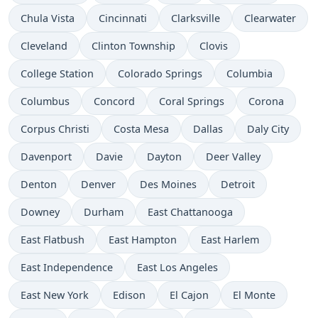
Chula Vista
Cincinnati
Clarksville
Clearwater
Cleveland
Clinton Township
Clovis
College Station
Colorado Springs
Columbia
Columbus
Concord
Coral Springs
Corona
Corpus Christi
Costa Mesa
Dallas
Daly City
Davenport
Davie
Dayton
Deer Valley
Denton
Denver
Des Moines
Detroit
Downey
Durham
East Chattanooga
East Flatbush
East Hampton
East Harlem
East Independence
East Los Angeles
East New York
Edison
El Cajon
El Monte