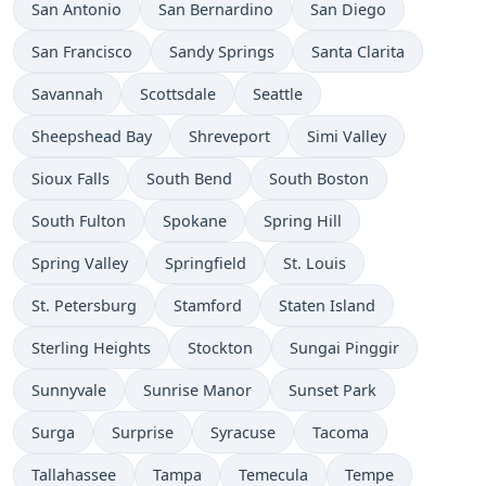
San Antonio
San Bernardino
San Diego
San Francisco
Sandy Springs
Santa Clarita
Savannah
Scottsdale
Seattle
Sheepshead Bay
Shreveport
Simi Valley
Sioux Falls
South Bend
South Boston
South Fulton
Spokane
Spring Hill
Spring Valley
Springfield
St. Louis
St. Petersburg
Stamford
Staten Island
Sterling Heights
Stockton
Sungai Pinggir
Sunnyvale
Sunrise Manor
Sunset Park
Surga
Surprise
Syracuse
Tacoma
Tallahassee
Tampa
Temecula
Tempe