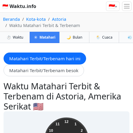
🇮🇩
🇮🇩 Waktu.info
▾
Beranda
Kota-kota
Astoria
Waktu Matahari Terbit & Terbenam
⏱️
Waktu
☀️
Matahari
🌙
Bulan
🌦️
Cuaca
💨
Matahari Terbit/Terbenam hari ini
Matahari Terbit/Terbenam besok
Waktu Matahari Terbit &
Terbenam di Astoria, Amerika
Serikat 🇺🇸
07:36:24
12
11
1
10
2