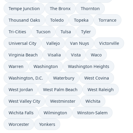
Tempe Junction
The Bronx
Thornton
Thousand Oaks
Toledo
Topeka
Torrance
Tri-Cities
Tucson
Tulsa
Tyler
Universal City
Vallejo
Van Nuys
Victorville
Virginia Beach
Visalia
Vista
Waco
Warren
Washington
Washington Heights
Washington, D.C.
Waterbury
West Covina
West Jordan
West Palm Beach
West Raleigh
West Valley City
Westminster
Wichita
Wichita Falls
Wilmington
Winston-Salem
Worcester
Yonkers