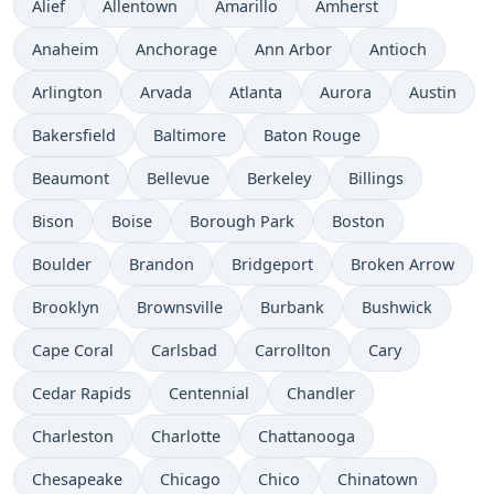
Alief
Allentown
Amarillo
Amherst
Anaheim
Anchorage
Ann Arbor
Antioch
Arlington
Arvada
Atlanta
Aurora
Austin
Bakersfield
Baltimore
Baton Rouge
Beaumont
Bellevue
Berkeley
Billings
Bison
Boise
Borough Park
Boston
Boulder
Brandon
Bridgeport
Broken Arrow
Brooklyn
Brownsville
Burbank
Bushwick
Cape Coral
Carlsbad
Carrollton
Cary
Cedar Rapids
Centennial
Chandler
Charleston
Charlotte
Chattanooga
Chesapeake
Chicago
Chico
Chinatown