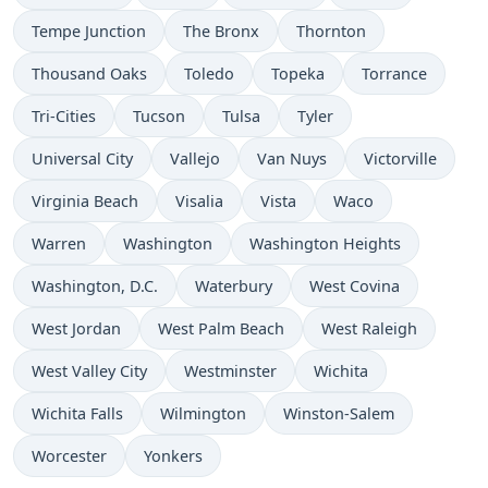
Tempe Junction
The Bronx
Thornton
Thousand Oaks
Toledo
Topeka
Torrance
Tri-Cities
Tucson
Tulsa
Tyler
Universal City
Vallejo
Van Nuys
Victorville
Virginia Beach
Visalia
Vista
Waco
Warren
Washington
Washington Heights
Washington, D.C.
Waterbury
West Covina
West Jordan
West Palm Beach
West Raleigh
West Valley City
Westminster
Wichita
Wichita Falls
Wilmington
Winston-Salem
Worcester
Yonkers