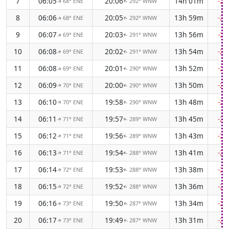
7
06:05
20:06
14h 01m
-2
68° ENE
292° WNW
↑
↑
8
06:06
20:05
13h 59m
-2
68° ENE
292° WNW
↑
↑
9
06:07
20:03
13h 56m
-2
69° ENE
291° WNW
↑
↑
10
06:08
20:02
13h 54m
-2
69° ENE
291° WNW
↑
↑
11
06:08
20:01
13h 52m
-2
69° ENE
290° WNW
↑
↑
12
06:09
20:00
13h 50m
-2
70° ENE
290° WNW
↑
↑
13
06:10
19:58
13h 48m
-2
70° ENE
290° WNW
↑
↑
14
06:11
19:57
13h 45m
-2
71° ENE
289° WNW
↑
↑
15
06:12
19:56
13h 43m
-2
71° ENE
289° WNW
↑
↑
16
06:13
19:54
13h 41m
-2
71° ENE
288° WNW
↑
↑
17
06:14
19:53
13h 38m
-2
72° ENE
288° WNW
↑
↑
18
06:15
19:52
13h 36m
-2
72° ENE
288° WNW
↑
↑
19
06:16
19:50
13h 34m
-2
73° ENE
287° WNW
↑
↑
20
06:17
19:49
13h 31m
-2
73° ENE
287° WNW
↑
↑