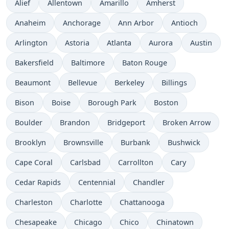
Alief
Allentown
Amarillo
Amherst
Anaheim
Anchorage
Ann Arbor
Antioch
Arlington
Astoria
Atlanta
Aurora
Austin
Bakersfield
Baltimore
Baton Rouge
Beaumont
Bellevue
Berkeley
Billings
Bison
Boise
Borough Park
Boston
Boulder
Brandon
Bridgeport
Broken Arrow
Brooklyn
Brownsville
Burbank
Bushwick
Cape Coral
Carlsbad
Carrollton
Cary
Cedar Rapids
Centennial
Chandler
Charleston
Charlotte
Chattanooga
Chesapeake
Chicago
Chico
Chinatown