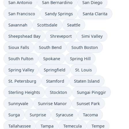
San Antonio
San Bernardino
San Diego
San Francisco
Sandy Springs
Santa Clarita
Savannah
Scottsdale
Seattle
Sheepshead Bay
Shreveport
Simi Valley
Sioux Falls
South Bend
South Boston
South Fulton
Spokane
Spring Hill
Spring Valley
Springfield
St. Louis
St. Petersburg
Stamford
Staten Island
Sterling Heights
Stockton
Sungai Pinggir
Sunnyvale
Sunrise Manor
Sunset Park
Surga
Surprise
Syracuse
Tacoma
Tallahassee
Tampa
Temecula
Tempe