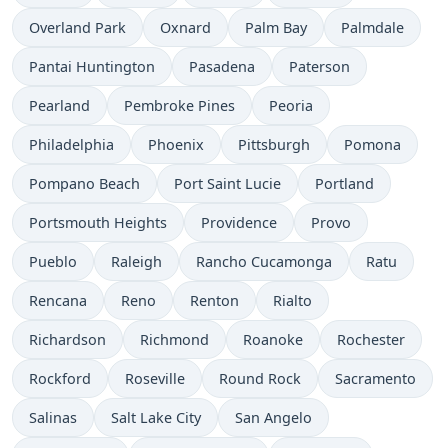
Overland Park
Oxnard
Palm Bay
Palmdale
Pantai Huntington
Pasadena
Paterson
Pearland
Pembroke Pines
Peoria
Philadelphia
Phoenix
Pittsburgh
Pomona
Pompano Beach
Port Saint Lucie
Portland
Portsmouth Heights
Providence
Provo
Pueblo
Raleigh
Rancho Cucamonga
Ratu
Rencana
Reno
Renton
Rialto
Richardson
Richmond
Roanoke
Rochester
Rockford
Roseville
Round Rock
Sacramento
Salinas
Salt Lake City
San Angelo