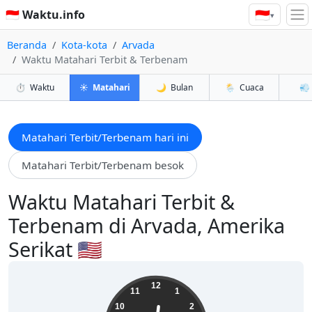
🇮🇩
🇮🇩 Waktu.info
▾
Beranda
Kota-kota
Arvada
Waktu Matahari Terbit & Terbenam
⏱️
Waktu
☀️
Matahari
🌙
Bulan
🌦️
Cuaca
💨
Matahari Terbit/Terbenam hari ini
Matahari Terbit/Terbenam besok
Waktu Matahari Terbit &
Terbenam di Arvada, Amerika
Serikat 🇺🇸
12:14:30
12
11
1
10
2