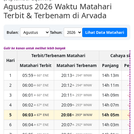
Agustus 2026
Waktu Matahari
Terbit & Terbenam di Arvada
Bulan:
Tahun:
Lihat Data Matahari
Gulir ke kanan untuk melihat lebih banyak
Terbit/Terbenam Matahari
Cahaya sia
Hari
Matahari Terbit
Matahari Terbenam
Panjang
Perb
1
05:59
20:13
14h 13m
-1
66° ENE
294° WNW
↑
↑
2
06:00
20:12
14h 11m
-1
66° ENE
294° WNW
↑
↑
3
06:01
20:11
14h 09m
-2
66° ENE
293° WNW
↑
↑
4
06:02
20:09
14h 07m
-2
67° ENE
293° WNW
↑
↑
5
06:03
20:08
14h 05m
-2
67° ENE
293° WNW
↑
↑
6
06:04
20:07
14h 03m
-2
67° ENE
292° WNW
↑
↑