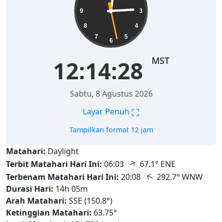
9
3
8
4
7
5
6
MST
12:14:30
Sabtu, 8 Agustus 2026
⛶
Layar Penuh
Tampilkan format 12 jam
Matahari:
Daylight
↑
Terbit Matahari Hari Ini:
06:03
67.1° ENE
↑
Terbenam Matahari Hari Ini:
20:08
292.7° WNW
Durasi Hari:
14h 05m
Arah Matahari:
SSE (150.8°)
Ketinggian Matahari:
63.75°