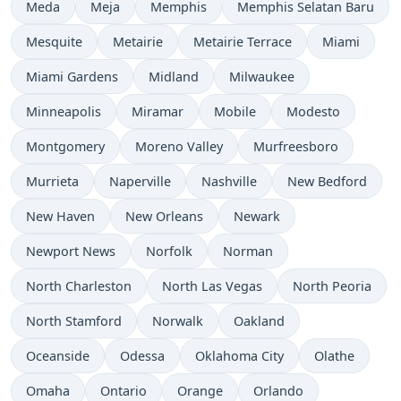
Meda
Meja
Memphis
Memphis Selatan Baru
Mesquite
Metairie
Metairie Terrace
Miami
Miami Gardens
Midland
Milwaukee
Minneapolis
Miramar
Mobile
Modesto
Montgomery
Moreno Valley
Murfreesboro
Murrieta
Naperville
Nashville
New Bedford
New Haven
New Orleans
Newark
Newport News
Norfolk
Norman
North Charleston
North Las Vegas
North Peoria
North Stamford
Norwalk
Oakland
Oceanside
Odessa
Oklahoma City
Olathe
Omaha
Ontario
Orange
Orlando