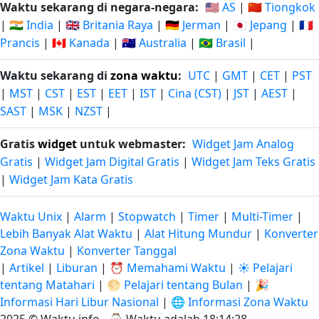
Waktu sekarang di negara-negara:
🇺🇸 AS
|
🇨🇳 Tiongkok
|
🇮🇳 India
|
🇬🇧 Britania Raya
|
🇩🇪 Jerman
|
🇯🇵 Jepang
|
🇫🇷
Prancis
|
🇨🇦 Kanada
|
🇦🇺 Australia
|
🇧🇷 Brasil
|
Waktu sekarang di
zona waktu
:
UTC
|
GMT
|
CET
|
PST
|
MST
|
CST
|
EST
|
EET
|
IST
|
Cina (CST)
|
JST
|
AEST
|
SAST
|
MSK
|
NZST
|
Gratis
widget
untuk webmaster:
Widget Jam Analog
Gratis
|
Widget Jam Digital Gratis
|
Widget Jam Teks Gratis
|
Widget Jam Kata Gratis
Waktu Unix
|
Alarm
|
Stopwatch
|
Timer
|
Multi-Timer
|
Lebih Banyak Alat Waktu
|
Alat Hitung Mundur
|
Konverter
Zona Waktu
|
Konverter Tanggal
|
Artikel
|
Liburan
|
⏰ Memahami Waktu
|
☀️ Pelajari
tentang Matahari
|
🌕 Pelajari tentang Bulan
|
🎉
Informasi Hari Libur Nasional
|
🌐 Informasi Zona Waktu