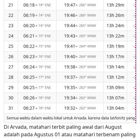
21
06:18
19:47
13h 29m
-2
74° ENE
286° WNW
↑
↑
22
06:19
19:46
13h 26m
-2
74° ENE
286° WNW
↑
↑
23
06:20
19:44
13h 24m
-2
74° ENE
285° WNW
↑
↑
24
06:21
19:43
13h 22m
-2
75° ENE
285° WNW
↑
↑
25
06:22
19:41
13h 19m
-2
75° ENE
284° WNW
↑
↑
26
06:23
19:40
13h 17m
-2
76° ENE
284° WNW
↑
↑
27
06:24
19:38
13h 14m
-2
76° ENE
283° WNW
↑
↑
28
06:25
19:37
13h 12m
-2
77° ENE
283° WNW
↑
↑
29
06:25
19:35
13h 09m
-2
77° ENE
282° WNW
↑
↑
30
06:26
19:34
13h 07m
-2
78° ENE
282° WNW
↑
↑
31
06:27
19:32
13h 04m
-2
78° ENE
282° WNW
↑
↑
Semua waktu dalam waktu lokal untuk Arvada. karena data lat/lon/tz yang hil
Di Arvada, matahari terbit paling awal dari August
adalah pada Agustus 01 atau matahari terbenam paling