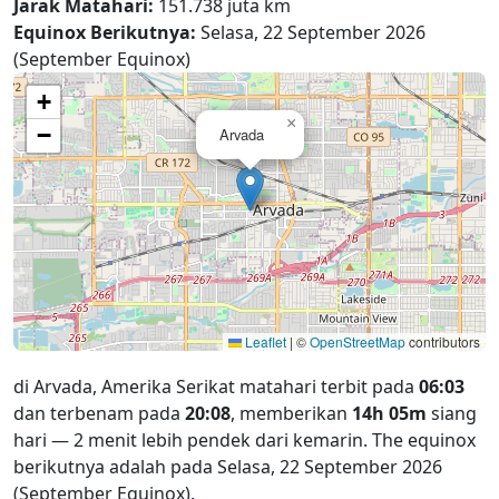
Jarak Matahari:
151.738 juta km
Equinox Berikutnya:
Selasa, 22 September 2026
(September Equinox)
+
×
−
Arvada
Leaflet
|
©
OpenStreetMap
contributors
di Arvada, Amerika Serikat matahari terbit pada
06:03
dan terbenam pada
20:08
, memberikan
14h 05m
siang
hari — 2 menit lebih pendek dari kemarin. The equinox
berikutnya adalah pada Selasa, 22 September 2026
(September Equinox).