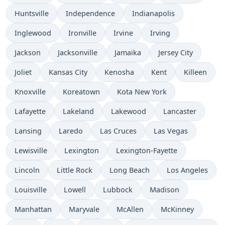
Huntsville
Independence
Indianapolis
Inglewood
Ironville
Irvine
Irving
Jackson
Jacksonville
Jamaika
Jersey City
Joliet
Kansas City
Kenosha
Kent
Killeen
Knoxville
Koreatown
Kota New York
Lafayette
Lakeland
Lakewood
Lancaster
Lansing
Laredo
Las Cruces
Las Vegas
Lewisville
Lexington
Lexington-Fayette
Lincoln
Little Rock
Long Beach
Los Angeles
Louisville
Lowell
Lubbock
Madison
Manhattan
Maryvale
McAllen
McKinney