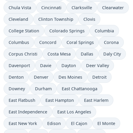
Chula Vista
Cincinnati
Clarksville
Clearwater
Cleveland
Clinton Township
Clovis
College Station
Colorado Springs
Columbia
Columbus
Concord
Coral Springs
Corona
Corpus Christi
Costa Mesa
Dallas
Daly City
Davenport
Davie
Dayton
Deer Valley
Denton
Denver
Des Moines
Detroit
Downey
Durham
East Chattanooga
East Flatbush
East Hampton
East Harlem
East Independence
East Los Angeles
East New York
Edison
El Cajon
El Monte