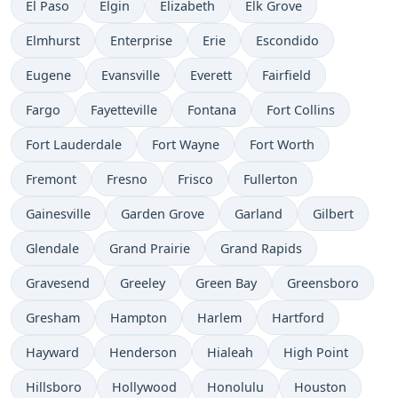
El Paso
Elgin
Elizabeth
Elk Grove
Elmhurst
Enterprise
Erie
Escondido
Eugene
Evansville
Everett
Fairfield
Fargo
Fayetteville
Fontana
Fort Collins
Fort Lauderdale
Fort Wayne
Fort Worth
Fremont
Fresno
Frisco
Fullerton
Gainesville
Garden Grove
Garland
Gilbert
Glendale
Grand Prairie
Grand Rapids
Gravesend
Greeley
Green Bay
Greensboro
Gresham
Hampton
Harlem
Hartford
Hayward
Henderson
Hialeah
High Point
Hillsboro
Hollywood
Honolulu
Houston