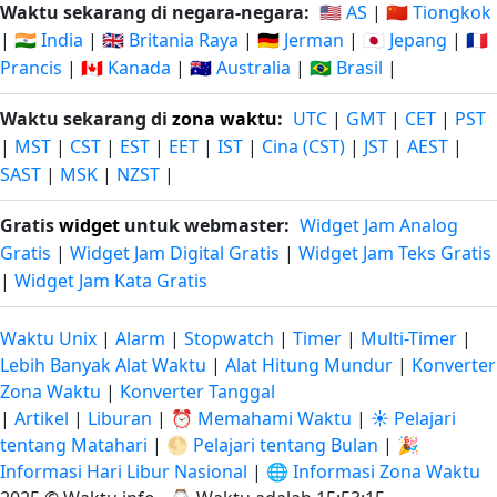
Waktu sekarang di negara-negara:
🇺🇸 AS
|
🇨🇳 Tiongkok
|
🇮🇳 India
|
🇬🇧 Britania Raya
|
🇩🇪 Jerman
|
🇯🇵 Jepang
|
🇫🇷
Prancis
|
🇨🇦 Kanada
|
🇦🇺 Australia
|
🇧🇷 Brasil
|
Waktu sekarang di
zona waktu
:
UTC
|
GMT
|
CET
|
PST
|
MST
|
CST
|
EST
|
EET
|
IST
|
Cina (CST)
|
JST
|
AEST
|
SAST
|
MSK
|
NZST
|
Gratis
widget
untuk webmaster:
Widget Jam Analog
Gratis
|
Widget Jam Digital Gratis
|
Widget Jam Teks Gratis
|
Widget Jam Kata Gratis
Waktu Unix
|
Alarm
|
Stopwatch
|
Timer
|
Multi-Timer
|
Lebih Banyak Alat Waktu
|
Alat Hitung Mundur
|
Konverter
Zona Waktu
|
Konverter Tanggal
|
Artikel
|
Liburan
|
⏰ Memahami Waktu
|
☀️ Pelajari
tentang Matahari
|
🌕 Pelajari tentang Bulan
|
🎉
Informasi Hari Libur Nasional
|
🌐 Informasi Zona Waktu