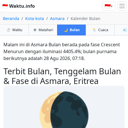
🇮🇩
🇮🇩 Waktu.info
▾
Beranda
Kota-kota
Asmara
Kalender Bulan
⏱️
Waktu
☀️
Matahari
🌙
Bulan
🌦️
Cuaca
💨
Malam ini di Asmara Bulan berada pada fase Crescent
Menurun dengan iluminasi 4405.4%; bulan purnama
berikutnya adalah 28 Agu 2026, 07:18.
Terbit Bulan, Tenggelam Bulan
& Fase di Asmara, Eritrea
🌘