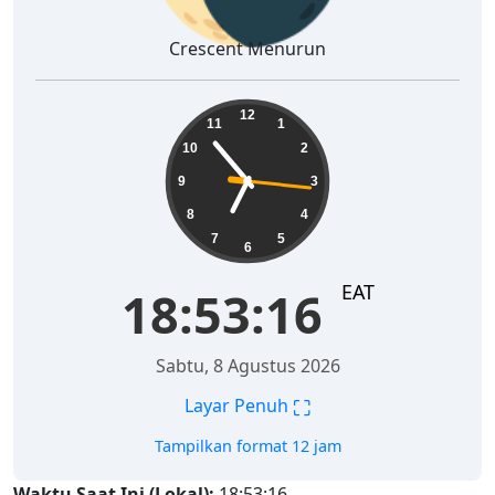
Crescent Menurun
18:53:17
12
11
1
10
2
9
3
8
4
7
5
6
EAT
18:53:17
Sabtu, 8 Agustus 2026
⛶
Layar Penuh
Tampilkan format 12 jam
Waktu Saat Ini (Lokal):
18:53:17