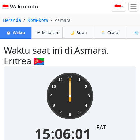
🇮🇩
🇮🇩 Waktu.info
▾
Beranda
Kota-kota
Asmara
⏱️
Waktu
☀️
Matahari
🌙
Bulan
🌦️
Cuaca
💨
Waktu saat ini di Asmara,
Eritrea 🇪🇷
13:59:41
12
11
1
10
2
9
3
8
4
7
5
6
EAT
13:59:41