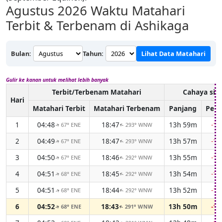
Agustus 2026
Waktu Matahari
Terbit & Terbenam di Ashikaga
Bulan:
Tahun:
Lihat Data Matahari
Gulir ke kanan untuk melihat lebih banyak
Terbit/Terbenam Matahari
Cahaya sia
Hari
Matahari Terbit
Matahari Terbenam
Panjang
Perb
1
04:48
18:47
13h 59m
-1
67° ENE
293° WNW
↑
↑
2
04:49
18:47
13h 57m
-1
67° ENE
293° WNW
↑
↑
3
04:50
18:46
13h 55m
-1
67° ENE
292° WNW
↑
↑
4
04:51
18:45
13h 54m
-1
68° ENE
292° WNW
↑
↑
5
04:51
18:44
13h 52m
-1
68° ENE
292° WNW
↑
↑
6
04:52
18:43
13h 50m
-1
68° ENE
291° WNW
↑
↑