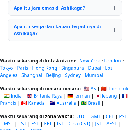
Apa itu jam emas di Ashikaga?
Apa itu senja dan kapan terjadinya di
Ashikaga?
Waktu sekarang di kota-kota ini:
New York
·
London
·
Tokyo
·
Paris
·
Hong Kong
·
Singapura
·
Dubai
·
Los
Angeles
·
Shanghai
·
Beijing
·
Sydney
·
Mumbai
Waktu sekarang di negara-negara:
🇺🇸 AS
|
🇨🇳 Tiongkok
|
🇮🇳 India
|
🇬🇧 Britania Raya
|
🇩🇪 Jerman
|
🇯🇵 Jepang
|
🇫🇷
Prancis
|
🇨🇦 Kanada
|
🇦🇺 Australia
|
🇧🇷 Brasil
|
Waktu sekarang di
zona waktu
:
UTC
|
GMT
|
CET
|
PST
|
MST
|
CST
|
EST
|
EET
|
IST
|
Cina (CST)
|
JST
|
AEST
|