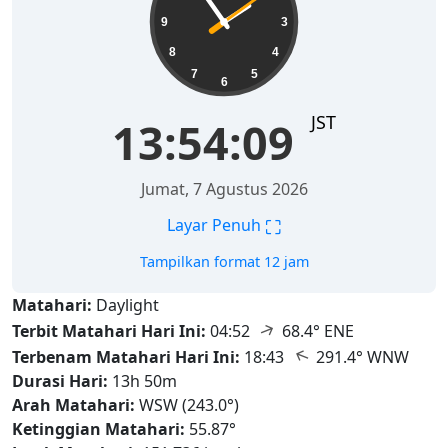
9
3
8
4
7
5
6
JST
13:54:10
Jumat, 7 Agustus 2026
⛶
Layar Penuh
Tampilkan format 12 jam
Matahari:
Daylight
↑
Terbit Matahari Hari Ini:
04:52
68.4° ENE
↑
Terbenam Matahari Hari Ini:
18:43
291.4° WNW
Durasi Hari:
13h 50m
Arah Matahari:
WSW (243.0°)
Ketinggian Matahari:
55.87°