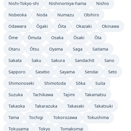
Nishi-Tokyo-shi
Nishinomiya-hama
Nishio
Nobeoka
Noda
Numazu
Obihiro
Odawara
Ōgaki
Ōita
Okazaki
Okinawa
Ōme
Ōmuta
Osaka
Ōsaki
Ōta
Otaru
Ōtsu
Oyama
Saga
Saitama
Sakata
Saku
Sakura
Sandachō
Sano
Sapporo
Sasebo
Sayama
Sendai
Seto
Shimonoseki
Shimotoda
Sōka
Suita
Suzuka
Tachikawa
Tajimi
Takamatsu
Takaoka
Takarazuka
Takasaki
Takatsuki
Tama
Tochigi
Tokorozawa
Tokushima
Tokuyama
Tokyo
Tomakomai