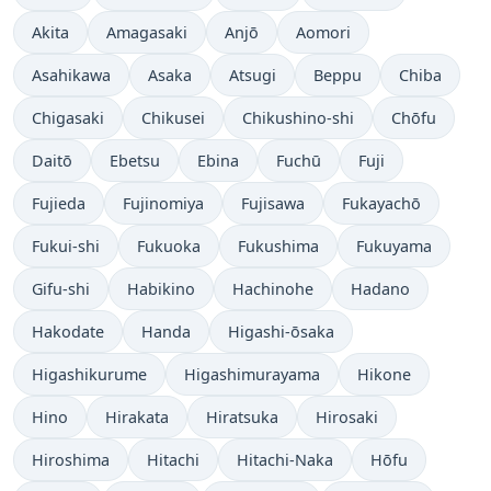
Akita
Amagasaki
Anjō
Aomori
Asahikawa
Asaka
Atsugi
Beppu
Chiba
Chigasaki
Chikusei
Chikushino-shi
Chōfu
Daitō
Ebetsu
Ebina
Fuchū
Fuji
Fujieda
Fujinomiya
Fujisawa
Fukayachō
Fukui-shi
Fukuoka
Fukushima
Fukuyama
Gifu-shi
Habikino
Hachinohe
Hadano
Hakodate
Handa
Higashi-ōsaka
Higashikurume
Higashimurayama
Hikone
Hino
Hirakata
Hiratsuka
Hirosaki
Hiroshima
Hitachi
Hitachi-Naka
Hōfu