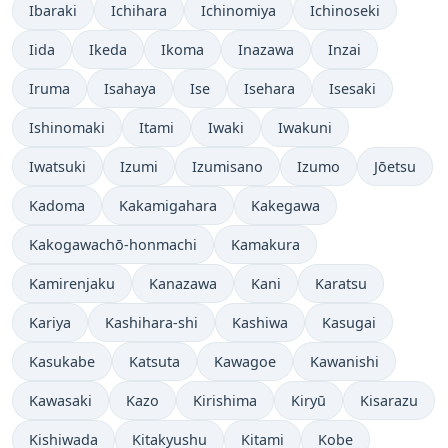
Ibaraki
Ichihara
Ichinomiya
Ichinoseki
Iida
Ikeda
Ikoma
Inazawa
Inzai
Iruma
Isahaya
Ise
Isehara
Isesaki
Ishinomaki
Itami
Iwaki
Iwakuni
Iwatsuki
Izumi
Izumisano
Izumo
Jōetsu
Kadoma
Kakamigahara
Kakegawa
Kakogawachō-honmachi
Kamakura
Kamirenjaku
Kanazawa
Kani
Karatsu
Kariya
Kashihara-shi
Kashiwa
Kasugai
Kasukabe
Katsuta
Kawagoe
Kawanishi
Kawasaki
Kazo
Kirishima
Kiryū
Kisarazu
Kishiwada
Kitakyushu
Kitami
Kobe