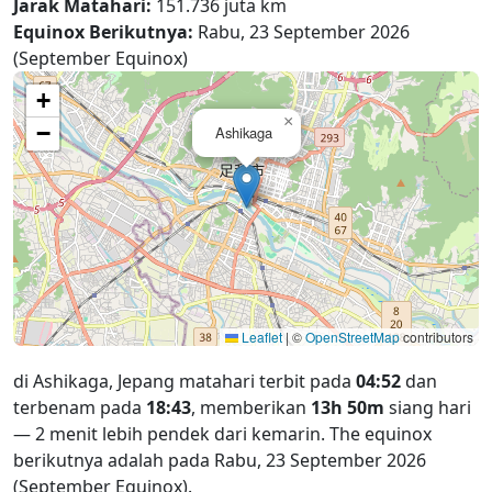
Jarak Matahari:
151.736 juta km
Equinox Berikutnya:
Rabu, 23 September 2026
(September Equinox)
+
×
−
Ashikaga
Leaflet
|
©
OpenStreetMap
contributors
di Ashikaga, Jepang matahari terbit pada
04:52
dan
terbenam pada
18:43
, memberikan
13h 50m
siang hari
— 2 menit lebih pendek dari kemarin. The equinox
berikutnya adalah pada Rabu, 23 September 2026
(September Equinox).