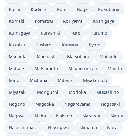
Kochi
Kodaira
Kōfu
Koga
Kokubunji
Komaki
Komatsu
Kōriyama
Koshigaya
Kumagaya
Kurashiki
Kure
Kurume
Kusatsu
Kushiro
Kuwana
Kyoto
Machida
Maebashi
Matsubara
Matsudo
Matsue
Matsumoto
Minamirinkan
Minato
Mino
Mishima
Mitosis
Miyakonojō
Miyazaki
Moriguchi
Morioka
Musashino
Nagano
Nagaoka
Nagareyama
Nagasaki
Nagoya
Naha
Nakano
Nara-shi
Narita
Nasushiobara
Neyagawa
Niihama
Niiza