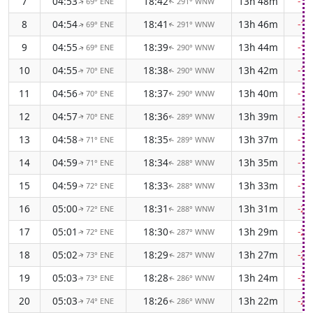
7
04:53
18:42
13h 48m
-1
69° ENE
291° WNW
↑
↑
8
04:54
18:41
13h 46m
-1
69° ENE
291° WNW
↑
↑
9
04:55
18:39
13h 44m
-1
69° ENE
290° WNW
↑
↑
10
04:55
18:38
13h 42m
-1
70° ENE
290° WNW
↑
↑
11
04:56
18:37
13h 40m
-1
70° ENE
290° WNW
↑
↑
12
04:57
18:36
13h 39m
-1
70° ENE
289° WNW
↑
↑
13
04:58
18:35
13h 37m
-1
71° ENE
289° WNW
↑
↑
14
04:59
18:34
13h 35m
-1
71° ENE
288° WNW
↑
↑
15
04:59
18:33
13h 33m
-1
72° ENE
288° WNW
↑
↑
16
05:00
18:31
13h 31m
-2
72° ENE
288° WNW
↑
↑
17
05:01
18:30
13h 29m
-2
72° ENE
287° WNW
↑
↑
18
05:02
18:29
13h 27m
-2
73° ENE
287° WNW
↑
↑
19
05:03
18:28
13h 24m
-2
73° ENE
286° WNW
↑
↑
20
05:03
18:26
13h 22m
-2
74° ENE
286° WNW
↑
↑