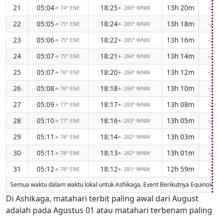
21
05:04
18:25
13h 20m
-2
74° ENE
286° WNW
↑
↑
22
05:05
18:24
13h 18m
-2
75° ENE
285° WNW
↑
↑
23
05:06
18:22
13h 16m
-2
75° ENE
285° WNW
↑
↑
24
05:07
18:21
13h 14m
-2
75° ENE
284° WNW
↑
↑
25
05:07
18:20
13h 12m
-2
76° ENE
284° WNW
↑
↑
26
05:08
18:18
13h 10m
-2
76° ENE
284° WNW
↑
↑
27
05:09
18:17
13h 08m
-2
77° ENE
283° WNW
↑
↑
28
05:10
18:16
13h 05m
-2
77° ENE
283° WNW
↑
↑
29
05:11
18:14
13h 03m
-2
78° ENE
282° WNW
↑
↑
30
05:11
18:13
13h 01m
-2
78° ENE
282° WNW
↑
↑
31
05:12
18:12
12h 59m
-2
78° ENE
281° WNW
↑
↑
Semua waktu dalam waktu lokal untuk Ashikaga. Event Berikutnya Equinox
Di Ashikaga, matahari terbit paling awal dari August
adalah pada Agustus 01 atau matahari terbenam paling