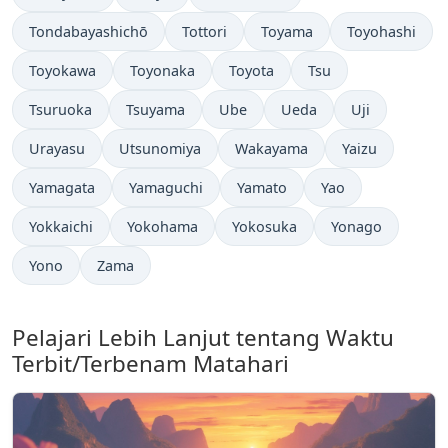
Tondabayashichō
Tottori
Toyama
Toyohashi
Toyokawa
Toyonaka
Toyota
Tsu
Tsuruoka
Tsuyama
Ube
Ueda
Uji
Urayasu
Utsunomiya
Wakayama
Yaizu
Yamagata
Yamaguchi
Yamato
Yao
Yokkaichi
Yokohama
Yokosuka
Yonago
Yono
Zama
Pelajari Lebih Lanjut tentang Waktu
Terbit/Terbenam Matahari