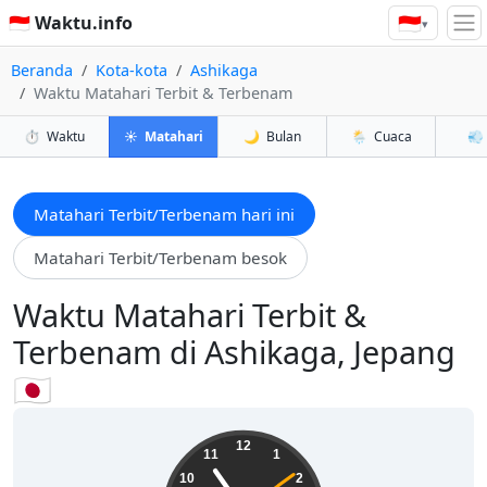
🇮🇩
🇮🇩 Waktu.info
▾
Beranda
Kota-kota
Ashikaga
Waktu Matahari Terbit & Terbenam
⏱️
Waktu
☀️
Matahari
🌙
Bulan
🌦️
Cuaca
💨
Matahari Terbit/Terbenam hari ini
Matahari Terbit/Terbenam besok
Waktu Matahari Terbit &
Terbenam di Ashikaga, Jepang
🇯🇵
13:54:10
12
11
1
10
2