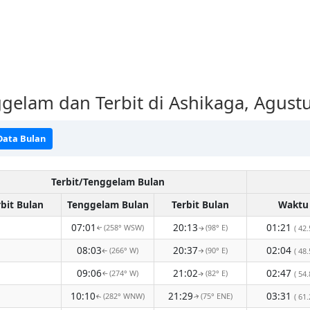
ggelam dan Terbit di Ashikaga, Agust
Data Bulan
Terbit/Tenggelam Bulan
rbit Bulan
Tenggelam Bulan
Terbit Bulan
Waktu
07:01
20:13
01:21
(258° WSW)
(98° E)
( 42.
↑
↑
08:03
20:37
02:04
(266° W)
(90° E)
( 48.
↑
↑
09:06
21:02
02:47
(274° W)
(82° E)
( 54.
↑
↑
10:10
21:29
03:31
(282° WNW)
(75° ENE)
( 61.
↑
↑