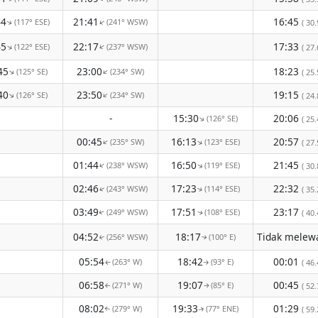
44
21:41
16:45
(117° ESE)
(241° WSW)
↑
( 30.
↑
45
22:17
17:33
(122° ESE)
(237° WSW)
↑
↑
( 27.
45
23:00
18:23
(125° SE)
(234° SW)
↑
↑
( 25.
40
23:50
19:15
(126° SE)
(234° SW)
↑
↑
( 24.
-
15:30
20:06
(126° SE)
↑
( 25.
00:45
16:13
20:57
(235° SW)
(123° ESE)
↑
↑
( 27.
01:44
16:50
21:45
(238° WSW)
(119° ESE)
↑
↑
( 30.
02:46
17:23
22:32
(243° WSW)
(114° ESE)
( 35.
↑
↑
03:49
17:51
23:17
(249° WSW)
(108° ESE)
( 40.
↑
↑
04:52
18:17
(256° WSW)
(100° E)
↑
↑
05:54
18:42
00:01
(263° W)
(93° E)
( 46.
↑
↑
06:58
19:07
00:45
(271° W)
(85° E)
( 52.
↑
↑
08:02
19:33
01:29
(279° W)
(77° ENE)
( 59.
↑
↑