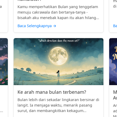
ma
n
di
a
Kamu memperhatikan Bulan yang tenggelam
menuju cakrawala dan bertanya-tanya -
bisakah aku menebak kapan itu akan hilang
...
Baca Selengkapnya
→
B
Ke arah mana bulan terbenam?
M
A
Bulan lebih dari sekadar lingkaran bersinar di
langit. Ia menjaga waktu, menarik pasang
A
..
surut, dan membangkitkan kekagum...
ad
Ma