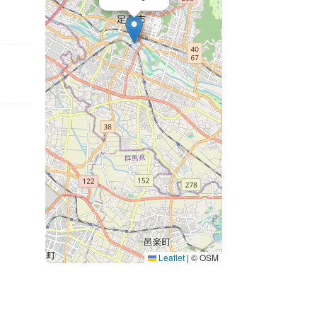
Leaflet
|
© OSM