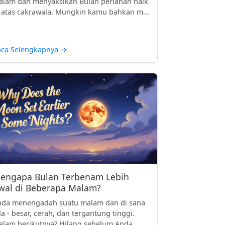
lam dan menyaksikan Bulan perlahan naik
 atas cakrawala. Mungkin kamu bahkan m...
aca Selengkapnya
→
engapa Bulan Terbenam Lebih
wal di Beberapa Malam?
nda menengadah suatu malam dan di sana
a - besar, cerah, dan tergantung tinggi.
lam berikutnya? Hilang sebelum Anda...