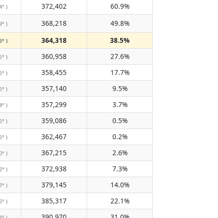
372,402
60.9%
4° )
368,218
49.8%
9° )
364,318
38.5%
5° )
360,958
27.6%
5° )
358,455
17.7%
6° )
357,140
9.5%
6° )
357,299
3.7%
4° )
359,086
0.5%
6° )
362,467
0.2%
6° )
367,215
2.6%
0° )
372,938
7.3%
2° )
379,145
14.0%
7° )
385,317
22.1%
6° )
390,970
31.0%
3° )