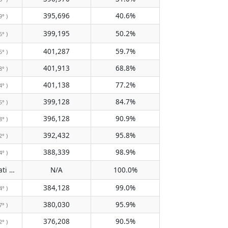
395,696
40.6%
9° )
399,195
50.2%
6° )
401,287
59.7%
5° )
401,913
68.8%
8° )
401,138
77.2%
4° )
399,128
84.7%
5° )
396,128
90.9%
8° )
392,432
95.8%
2° )
388,339
98.9%
4° )
Tidak melewati meridian
N/A
100.0%
( N/A )
384,128
99.0%
4° )
380,030
95.9%
7° )
376,208
90.5%
2° )