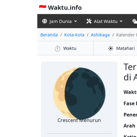
🇮🇩 Waktu.info
Jam Dunia
Alat Waktu
Beranda
Kota-kota
Ashikaga
Kalender 
⏱️
☀️
Waktu
Matahari
🌘
Ter
di 
Waktu
Fase 
Pene
Crescent Menurun
Arah 