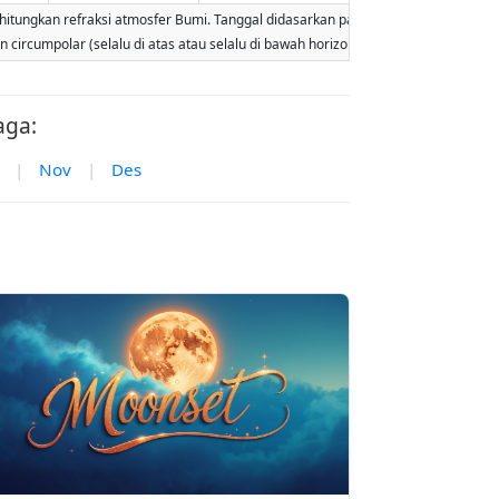
gkan refraksi atmosfer Bumi. Tanggal didasarkan pada kalender Gregorian. Ilumina
lan circumpolar (selalu di atas atau selalu di bawah horizon). Dua terbit atau ter
aga:
|
Nov
|
Des