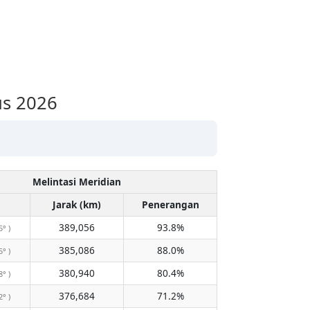
us 2026
Melintasi Meridian
Jarak (km)
Penerangan
389,056
93.8%
5° )
385,086
88.0%
5° )
380,940
80.4%
8° )
376,684
71.2%
2° )