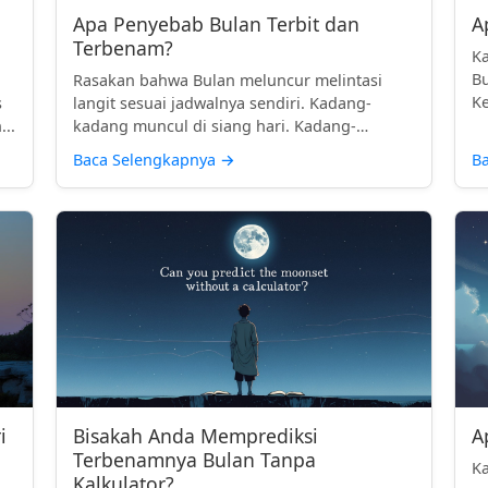
Apa Penyebab Bulan Terbit dan
A
Terbenam?
Ka
Bu
Rasakan bahwa Bulan meluncur melintasi
Ke
s
langit sesuai jadwalnya sendiri. Kadang-
te.
...
kadang muncul di siang hari. Kadang-
kadan...
Baca Selengkapnya
→
B
i
Bisakah Anda Memprediksi
A
Terbenamnya Bulan Tanpa
Ka
Kalkulator?