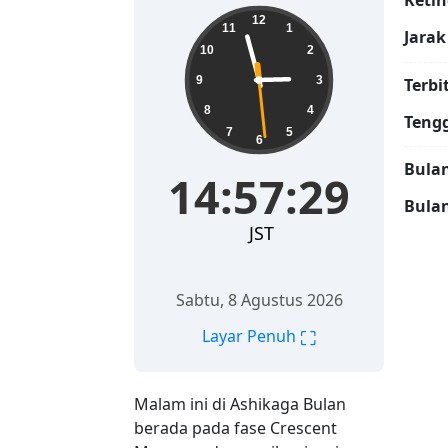
Ketin
14:57:30
12
11
1
Jarak
10
2
9
3
Terbi
8
4
Teng
7
5
6
Bulan
14:57:30
Bula
JST
Sabtu, 8 Agustus 2026
⛶
Layar Penuh
Malam ini di Ashikaga Bulan
berada pada fase Crescent