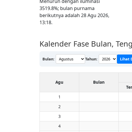
Menurun dengan iluminasi
3519.8%; bulan purnama
berikutnya adalah 28 Agu 2026,
13:18.
Kalender Fase Bulan, Ten
Bulan:
Tahun:
Lihat 
Agu
Bulan
Te
1
2
3
4