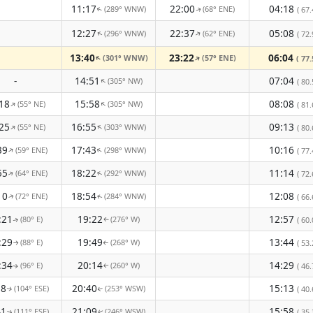
11:17
22:00
04:18
(289° WNW)
(68° ENE)
( 67.
↑
↑
12:27
22:37
05:08
(296° WNW)
(62° ENE)
↑
( 72.
↑
13:40
23:22
06:04
(301° WNW)
(57° ENE)
↑
↑
( 77.
-
14:51
07:04
(305° NW)
↑
( 80.
18
15:58
08:08
(55° NE)
(305° NW)
↑
↑
( 81.
25
16:55
09:13
(55° NE)
(303° WNW)
↑
↑
( 80.
39
17:43
10:16
(59° ENE)
(298° WNW)
↑
↑
( 77.
55
18:22
11:14
(64° ENE)
(292° WNW)
( 72.
↑
↑
10
18:54
12:08
(72° ENE)
(284° WNW)
( 66.
↑
↑
:21
19:22
12:57
(80° E)
(276° W)
( 60.
↑
↑
:29
19:49
13:44
(88° E)
(268° W)
( 53.
↑
↑
:34
20:14
14:29
(96° E)
(260° W)
( 46.
↑
↑
38
20:40
15:13
(104° ESE)
(253° WSW)
( 40.
↑
↑
41
21:09
15:58
(111° ESE)
(246° WSW)
( 35.
↑
↑