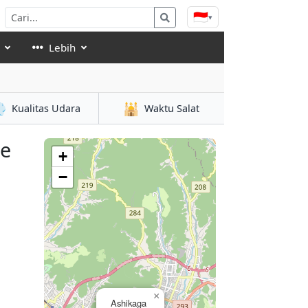
🇮🇩
▾
Lebih

🕌
Kualitas Udara
Waktu Salat
se
+
−
×
Ashikaga