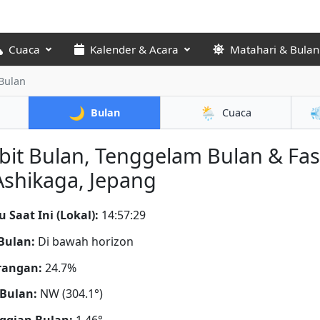
Cuaca
Kalender & Acara
Matahari & Bulan
Bulan
🌙
🌦️

Bulan
Cuaca
bit Bulan, Tenggelam Bulan & Fa
Ashikaga, Jepang
 Saat Ini (Lokal):
14:57:30
Bulan:
Di bawah horizon
rangan:
24.7%
Bulan:
NW (304.1°)