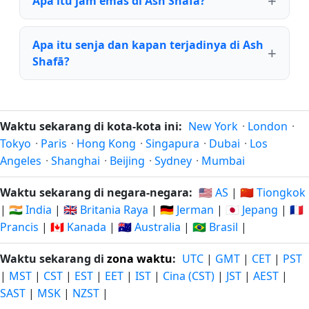
Apa itu jam emas di Ash Shafā?
Apa itu senja dan kapan terjadinya di Ash
Shafā?
Waktu sekarang di kota-kota ini:
New York
·
London
·
Tokyo
·
Paris
·
Hong Kong
·
Singapura
·
Dubai
·
Los
Angeles
·
Shanghai
·
Beijing
·
Sydney
·
Mumbai
Waktu sekarang di negara-negara:
🇺🇸 AS
|
🇨🇳 Tiongkok
|
🇮🇳 India
|
🇬🇧 Britania Raya
|
🇩🇪 Jerman
|
🇯🇵 Jepang
|
🇫🇷
Prancis
|
🇨🇦 Kanada
|
🇦🇺 Australia
|
🇧🇷 Brasil
|
Waktu sekarang di
zona waktu
:
UTC
|
GMT
|
CET
|
PST
|
MST
|
CST
|
EST
|
EET
|
IST
|
Cina (CST)
|
JST
|
AEST
|
SAST
|
MSK
|
NZST
|