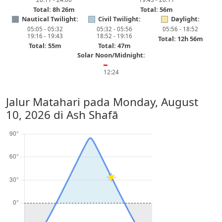
Total: 8h 26m
Total: 56m
Nautical Twilight:
Civil Twilight:
Daylight:
05:05 - 05:32
05:32 - 05:56
05:56 - 18:52
19:16 - 19:43
18:52 - 19:16
Total: 12h 56m
Total: 55m
Total: 47m
Solar Noon/Midnight:
━
12:24
Jalur Matahari pada
Monday, August
10, 2026
di Ash Shafā