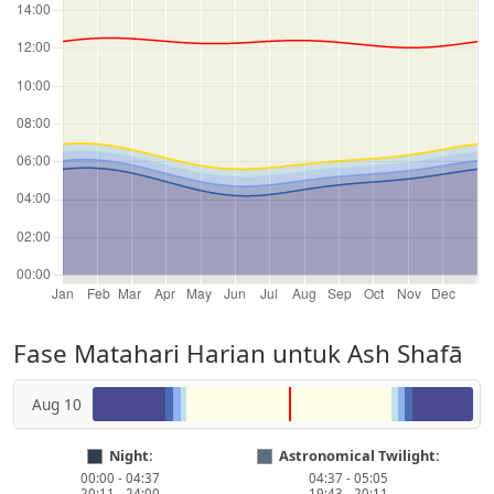
Fase Matahari Harian untuk Ash Shafā
Aug 10
Night:
Astronomical Twilight:
00:00 - 04:37
04:37 - 05:05
20:11 - 24:00
19:43 - 20:11