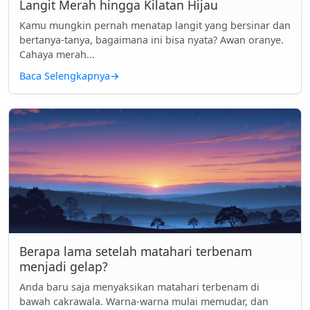
Langit Merah hingga Kilatan Hijau
Kamu mungkin pernah menatap langit yang bersinar dan
bertanya-tanya, bagaimana ini bisa nyata? Awan oranye.
Cahaya merah...
Baca Selengkapnya
→
Berapa lama setelah matahari terbenam
menjadi gelap?
Anda baru saja menyaksikan matahari terbenam di
bawah cakrawala. Warna-warna mulai memudar, dan