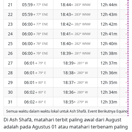
21
05:59
18:44
12h 44m
-1
77° ENE
283° WNW
↑
↑
22
05:59
18:43
12h 43m
-1
77° ENE
283° WNW
↑
↑
23
06:00
18:42
12h 42m
-1
77° ENE
282° WNW
↑
↑
24
06:00
18:41
12h 41m
-1
78° ENE
282° WNW
↑
↑
25
06:00
18:40
12h 40m
-1
78° ENE
282° WNW
↑
↑
26
06:00
18:39
12h 38m
-1
78° ENE
281° WNW
↑
↑
27
06:01
18:39
12h 37m
-1
79° E
281° W
↑
↑
28
06:01
18:38
12h 36m
-1
79° E
280° W
↑
↑
29
06:01
18:37
12h 35m
-1
80° E
280° W
↑
↑
30
06:02
18:36
12h 34m
-1
80° E
280° W
↑
↑
31
06:02
18:35
12h 33m
-1
80° E
279° W
↑
↑
Semua waktu dalam waktu lokal untuk Ash Shafā. Event Berikutnya Equinox
Di Ash Shafā, matahari terbit paling awal dari August
adalah pada Agustus 01 atau matahari terbenam paling