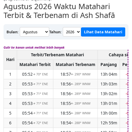
Agustus 2026
Waktu Matahari
Terbit & Terbenam di Ash Shafā
Bulan:
Tahun:
Lihat Data Matahari
Gulir ke kanan untuk melihat lebih banyak
Terbit/Terbenam Matahari
Cahaya sia
Hari
Matahari Terbit
Matahari Terbenam
Panjang
Perb
1
05:52
18:57
13h 04m
-0
70° ENE
290° WNW
↑
↑
2
05:53
18:56
13h 03m
-0
71° ENE
289° WNW
↑
↑
3
05:53
18:56
13h 02m
-0
71° ENE
289° WNW
↑
↑
4
05:53
18:55
13h 01m
-0
71° ENE
289° WNW
↑
↑
5
05:54
18:55
13h 00m
-0
71° ENE
288° WNW
↑
↑
6
05:54
18:54
12h 59m
-0
72° ENE
288° WNW
↑
↑