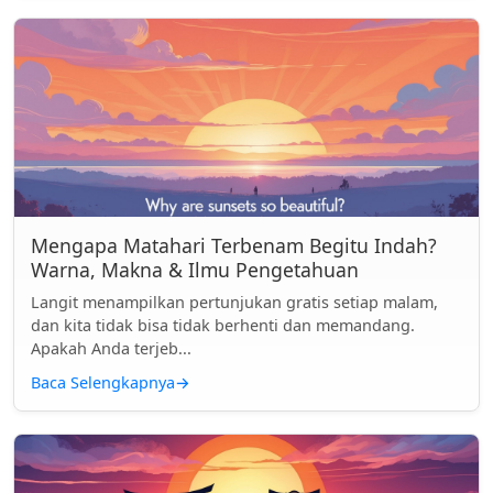
Mengapa Matahari Terbenam Begitu Indah?
Warna, Makna & Ilmu Pengetahuan
Langit menampilkan pertunjukan gratis setiap malam,
dan kita tidak bisa tidak berhenti dan memandang.
Apakah Anda terjeb...
Baca Selengkapnya
→