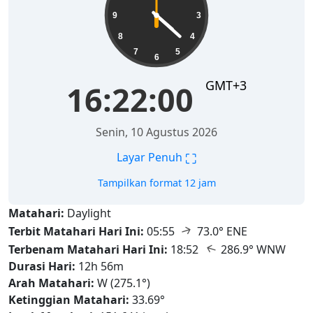
9
3
8
4
7
5
6
GMT+3
16:22:02
Senin, 10 Agustus 2026
⛶
Layar Penuh
Tampilkan format 12 jam
Matahari:
Daylight
↑
Terbit Matahari Hari Ini:
05:55
73.0° ENE
↑
Terbenam Matahari Hari Ini:
18:52
286.9° WNW
Durasi Hari:
12h 56m
Arah Matahari:
W (275.1°)
Ketinggian Matahari:
33.69°