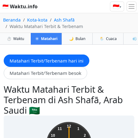
🇮🇩
🇮🇩 Waktu.info
▾
Beranda
Kota-kota
Ash Shafā
Waktu Matahari Terbit & Terbenam
⏱️
Waktu
☀️
Matahari
🌙
Bulan
🌦️
Cuaca
💨
Matahari Terbit/Terbenam hari ini
Matahari Terbit/Terbenam besok
Waktu Matahari Terbit &
Terbenam di Ash Shafā, Arab
Saudi 🇸🇦
16:22:02
12
11
1
10
2