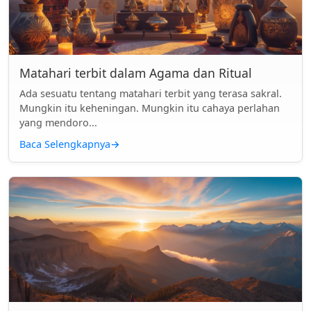
Matahari terbit dalam Agama dan Ritual
Ada sesuatu tentang matahari terbit yang terasa sakral.
Mungkin itu keheningan. Mungkin itu cahaya perlahan
yang mendoro...
Baca Selengkapnya
→