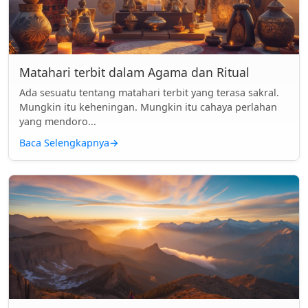
Matahari terbit dalam Agama dan Ritual
Ada sesuatu tentang matahari terbit yang terasa sakral.
Mungkin itu keheningan. Mungkin itu cahaya perlahan
yang mendoro...
Baca Selengkapnya
→