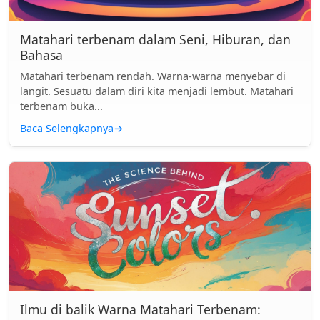
Matahari terbenam dalam Seni, Hiburan, dan
Bahasa
Matahari terbenam rendah. Warna-warna menyebar di
langit. Sesuatu dalam diri kita menjadi lembut. Matahari
terbenam buka...
Baca Selengkapnya
→
Ilmu di balik Warna Matahari Terbenam: