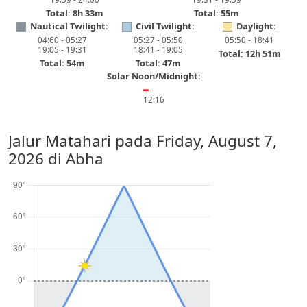
Total: 8h 33m
Total: 55m
Nautical Twilight:
Civil Twilight:
Daylight:
04:60 - 05:27
05:27 - 05:50
05:50 - 18:41
19:05 - 19:31
18:41 - 19:05
Total: 12h 51m
Total: 54m
Total: 47m
Solar Noon/Midnight:
━
12:16
Jalur Matahari pada
Friday, August 7,
2026
di Abha