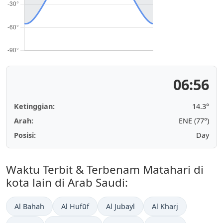
06:56
Ketinggian:
14.3°
Arah:
ENE (77°)
Posisi:
Day
Waktu Terbit & Terbenam Matahari di
kota lain di Arab Saudi:
Al Bahah
Al Hufūf
Al Jubayl
Al Kharj