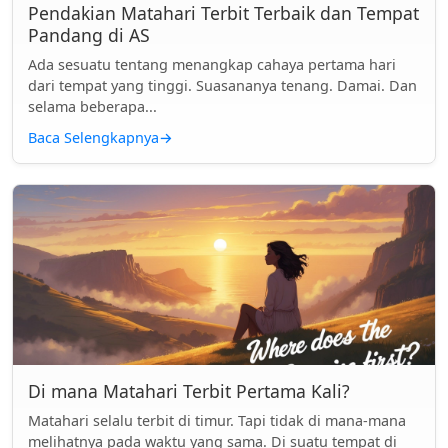
Pendakian Matahari Terbit Terbaik dan Tempat
Pandang di AS
Ada sesuatu tentang menangkap cahaya pertama hari
dari tempat yang tinggi. Suasananya tenang. Damai. Dan
selama beberapa...
Baca Selengkapnya
→
Di mana Matahari Terbit Pertama Kali?
Matahari selalu terbit di timur. Tapi tidak di mana-mana
melihatnya pada waktu yang sama. Di suatu tempat di