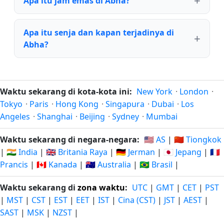
Apa itu jam emas di Abha?
Apa itu senja dan kapan terjadinya di
Abha?
Waktu sekarang di kota-kota ini:
New York
·
London
·
Tokyo
·
Paris
·
Hong Kong
·
Singapura
·
Dubai
·
Los
Angeles
·
Shanghai
·
Beijing
·
Sydney
·
Mumbai
Waktu sekarang di negara-negara:
🇺🇸 AS
|
🇨🇳 Tiongkok
|
🇮🇳 India
|
🇬🇧 Britania Raya
|
🇩🇪 Jerman
|
🇯🇵 Jepang
|
🇫🇷
Prancis
|
🇨🇦 Kanada
|
🇦🇺 Australia
|
🇧🇷 Brasil
|
Waktu sekarang di
zona waktu
:
UTC
|
GMT
|
CET
|
PST
|
MST
|
CST
|
EST
|
EET
|
IST
|
Cina (CST)
|
JST
|
AEST
|
SAST
|
MSK
|
NZST
|