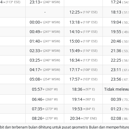
34
23:13
17:24
(113° ESE)
(246° WSW)
( 54.
↑
↑
-
12:25
18:13
(116° ESE)
( 51.
↑
00:00
13:18
19:04
(243° WSW)
(118° ESE)
↑
( 50.
↑
00:49
14:10
19:55
(241° WSW)
(119° ESE)
↑
↑
( 49.
01:40
15:00
20:46
(241° WSW)
(118° ESE)
↑
↑
( 50.
02:33
15:49
21:36
(243° WSW)
(116° ESE)
( 53.
↑
↑
03:25
16:34
22:25
(246° WSW)
(113° ESE)
( 56.
↑
↑
04:17
17:17
23:11
(249° WSW)
(108° ESE)
( 61.
↑
↑
05:08
17:57
23:56
(254° WSW)
(103° ESE)
( 67.
↑
↑
05:57
18:36
(260° W)
(97° E)
↑
↑
06:46
19:14
00:39
(266° W)
(90° E)
( 73.
↑
↑
07:35
19:53
01:23
(273° W)
(84° E)
( 79.
↑
↑
08:26
20:34
02:08
(279° W)
(78° ENE)
( 86.
↑
↑
bit dan terbenam bulan dihitung untuk pusat geometris Bulan dan memperhitungkan 