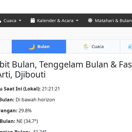
Cuaca
Kalender & Acara
Matahari & Bulan
🌙
🌦️

Bulan
Cuaca
bit Bulan, Tenggelam Bulan & Fa
Arti, Djibouti
 Saat Ini (Lokal):
21:21:22
Bulan:
Di bawah horizon
rangan:
29.8%
Bulan:
NE (34.7°)