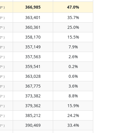
366,985
47.0%
5° )
363,401
35.7%
3° )
360,361
25.0%
7° )
358,170
15.5%
2° )
357,149
7.9%
8° )
357,563
2.6%
5° )
359,541
0.2%
7° )
363,028
0.6%
9° )
367,775
3.6%
3° )
373,382
8.8%
6° )
379,362
15.9%
1° )
385,212
24.2%
2° )
390,469
33.4%
1° )