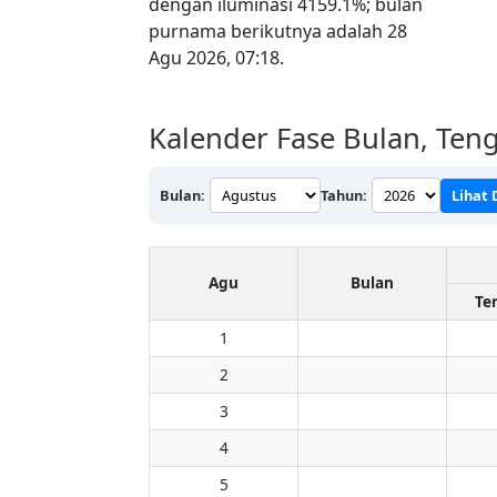
dengan iluminasi 4159.1%; bulan
purnama berikutnya adalah 28
Agu 2026, 07:18.
Kalender Fase Bulan, Teng
Bulan:
Tahun:
Lihat 
Agu
Bulan
Te
1
2
3
4
5