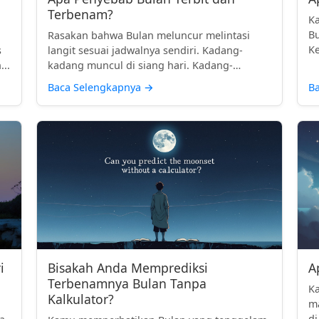
Terbenam?
Ka
Bu
Rasakan bahwa Bulan meluncur melintasi
Ke
s
langit sesuai jadwalnya sendiri. Kadang-
te.
...
kadang muncul di siang hari. Kadang-
kadan...
Baca Selengkapnya
→
B
i
Bisakah Anda Memprediksi
A
Terbenamnya Bulan Tanpa
Ka
Kalkulator?
ma
n
di