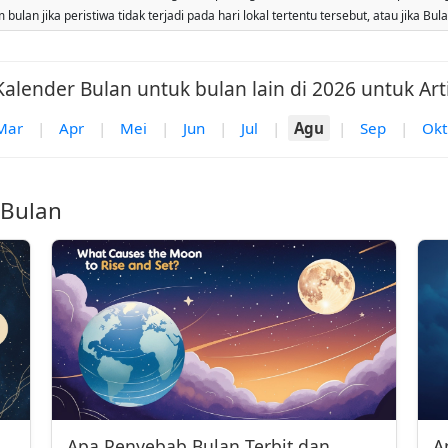
ulan jika peristiwa tidak terjadi pada hari lokal tertentu tersebut, atau jika Bu
Kalender Bulan untuk bulan lain di 2026 untuk Arti
Mar
|
Apr
|
Mei
|
Jun
|
Jul
|
Agu
|
Sep
|
Okt
 Bulan
Apa Penyebab Bulan Terbit dan
A