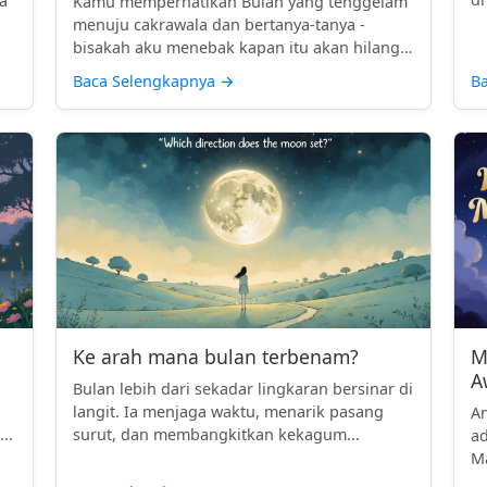
a
Kamu memperhatikan Bulan yang tenggelam
menuju cakrawala dan bertanya-tanya -
bisakah aku menebak kapan itu akan hilang
...
Baca Selengkapnya
→
B
Ke arah mana bulan terbenam?
M
A
Bulan lebih dari sekadar lingkaran bersinar di
langit. Ia menjaga waktu, menarik pasang
A
..
surut, dan membangkitkan kekagum...
ad
Ma