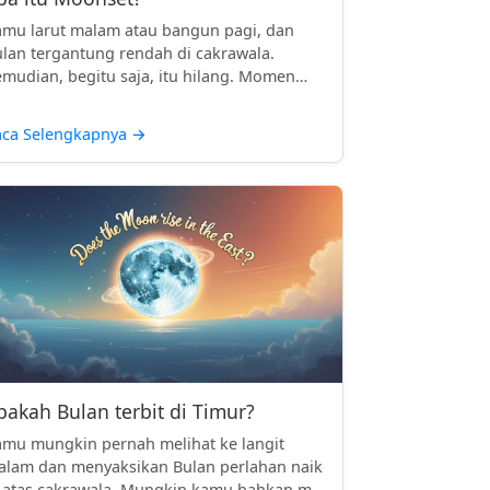
mu larut malam atau bangun pagi, dan
lan tergantung rendah di cakrawala.
mudian, begitu saja, itu hilang. Momen
..
aca Selengkapnya
→
pakah Bulan terbit di Timur?
mu mungkin pernah melihat ke langit
lam dan menyaksikan Bulan perlahan naik
 atas cakrawala. Mungkin kamu bahkan m...