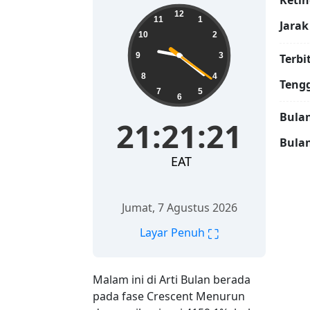
Ketin
21:21:22
12
11
1
Jarak
10
2
9
3
Terbi
8
4
Teng
7
5
6
Bulan
21:21:22
Bula
EAT
Jumat, 7 Agustus 2026
⛶
Layar Penuh
Malam ini di Arti Bulan berada
pada fase Crescent Menurun