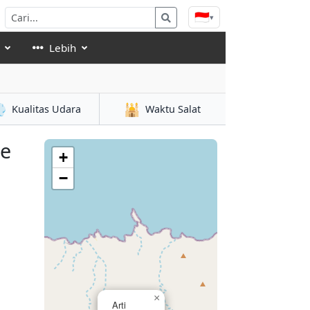
🇮🇩
▾
Lebih

🕌
Kualitas Udara
Waktu Salat
se
+
−
×
Arti