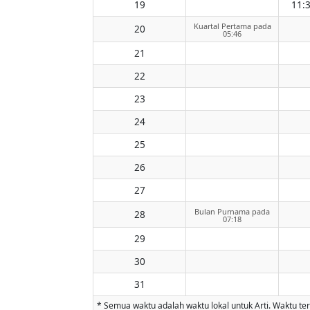
19
11:
Kuartal Pertama pada
20
05:46
21
22
23
24
25
26
27
Bulan Purnama pada
28
07:18
29
30
31
* Semua waktu adalah waktu lokal untuk Arti. Waktu ter