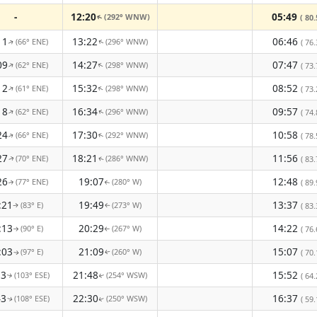
-
12:20
05:49
(292° WNW)
( 80.
↑
11
13:22
06:46
(66° ENE)
(296° WNW)
( 76.
↑
↑
09
14:27
07:47
(62° ENE)
(298° WNW)
↑
↑
( 73.
12
15:32
08:52
(61° ENE)
(298° WNW)
↑
↑
( 73.
18
16:34
09:57
(62° ENE)
(296° WNW)
↑
( 74.
↑
24
17:30
10:58
(66° ENE)
(292° WNW)
( 78.
↑
↑
27
18:21
11:56
(70° ENE)
(286° WNW)
( 83.
↑
↑
26
19:07
12:48
(77° ENE)
(280° W)
( 89.
↑
↑
:21
19:49
13:37
(83° E)
(273° W)
( 83.
↑
↑
:13
20:29
14:22
(90° E)
(267° W)
( 76.
↑
↑
:03
21:09
15:07
(97° E)
(260° W)
( 70.
↑
↑
53
21:48
15:52
(103° ESE)
(254° WSW)
( 64.
↑
↑
43
22:30
16:37
(108° ESE)
(250° WSW)
( 59.
↑
↑