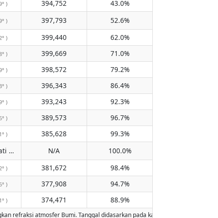
394,752
43.0%
9° )
397,793
52.6%
9° )
399,440
62.0%
2° )
399,669
71.0%
8° )
398,572
79.2%
9° )
396,343
86.4%
3° )
393,243
92.3%
9° )
389,573
96.7%
6° )
385,628
99.3%
1° )
Tidak melewati meridian
N/A
100.0%
( N/A )
381,672
98.4%
2° )
377,908
94.7%
6° )
374,471
88.9%
1° )
refraksi atmosfer Bumi. Tanggal didasarkan pada kalender Gregorian. Iluminasi di