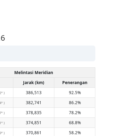
26
Melintasi Meridian
Jarak (km)
Penerangan
386,513
92.5%
2° )
382,741
86.2%
4° )
378,835
78.2%
7° )
374,851
68.8%
1° )
370,861
58.2%
9° )