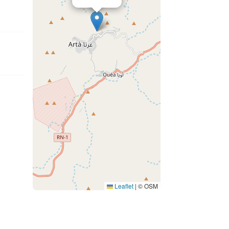
Leaflet
|
© OSM