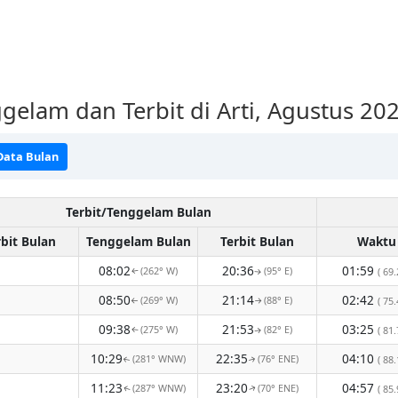
gelam dan Terbit di Arti, Agustus 20
Data Bulan
Terbit/Tenggelam Bulan
rbit Bulan
Tenggelam Bulan
Terbit Bulan
Waktu
08:02
20:36
01:59
(262° W)
(95° E)
( 69.
↑
↑
08:50
21:14
02:42
(269° W)
(88° E)
( 75.
↑
↑
09:38
21:53
03:25
(275° W)
(82° E)
( 81.
↑
↑
10:29
22:35
04:10
(281° WNW)
(76° ENE)
( 88.
↑
↑
11:23
23:20
04:57
(287° WNW)
(70° ENE)
( 85.
↑
↑