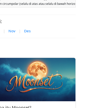
lan circumpolar (selalu di atas atau selalu di bawah horizon). Dua terbit atau ter
:
|
Nov
|
Des
pa itu Moonset?