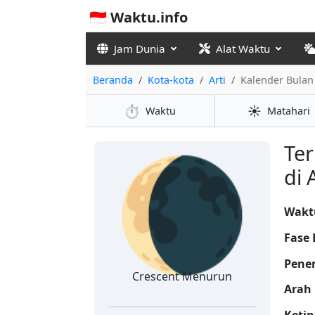
🇮🇩 Waktu.info
Jam Dunia
Alat Waktu
Beranda
Kota-kota
Arti
Kalender Bulan
⏱️
☀️
Waktu
Matahari
🌘
Ter
di 
Waktu
Fase 
Pene
Crescent Menurun
Arah 