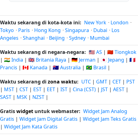
Waktu sekarang di kota-kota ini:
New York
·
London
·
Tokyo
·
Paris
·
Hong Kong
·
Singapura
·
Dubai
·
Los
Angeles
·
Shanghai
·
Beijing
·
Sydney
·
Mumbai
Waktu sekarang di negara-negara:
🇺🇸 AS
|
🇨🇳 Tiongkok
|
🇮🇳 India
|
🇬🇧 Britania Raya
|
🇩🇪 Jerman
|
🇯🇵 Jepang
|
🇫🇷
Prancis
|
🇨🇦 Kanada
|
🇦🇺 Australia
|
🇧🇷 Brasil
|
Waktu sekarang di
zona waktu
:
UTC
|
GMT
|
CET
|
PST
|
MST
|
CST
|
EST
|
EET
|
IST
|
Cina (CST)
|
JST
|
AEST
|
SAST
|
MSK
|
NZST
|
Gratis
widget
untuk webmaster:
Widget Jam Analog
Gratis
|
Widget Jam Digital Gratis
|
Widget Jam Teks Gratis
|
Widget Jam Kata Gratis