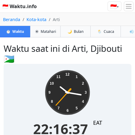
🇮🇩
🇮🇩 Waktu.info
▾
Beranda
Kota-kota
Arti
⏱️
Waktu
☀️
Matahari
🌙
Bulan
🌦️
Cuaca
💨
Waktu saat ini di Arti, Djibouti
🇩🇯
22:16:37
12
11
1
10
2
9
3
8
4
7
5
6
EAT
22:16:37