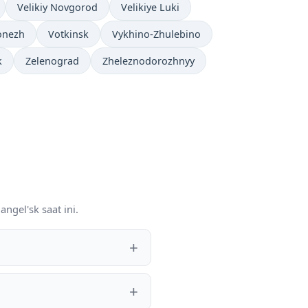
Velikiy Novgorod
Velikiye Luki
onezh
Votkinsk
Vykhino-Zhulebino
k
Zelenograd
Zheleznodorozhnyy
ngel'sk saat ini.