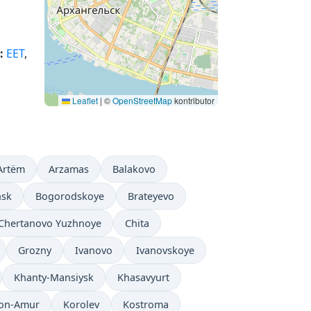
:
EET
,
Leaflet
|
©
OpenStreetMap
kontributor
Artëm
Arzamas
Balakovo
nsk
Bogorodskoye
Brateyevo
Chertanovo Yuzhnoye
Chita
Grozny
Ivanovo
Ivanovskoye
Khanty-Mansiysk
Khasavyurt
on-Amur
Korolev
Kostroma