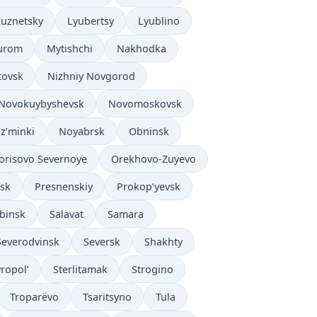
Kuznetsky
Lyubertsy
Lyublino
urom
Mytishchi
Nakhodka
tovsk
Nizhniy Novgorod
Novokuybyshevsk
Novomoskovsk
z’minki
Noyabrsk
Obninsk
orisovo Severnoye
Orekhovo-Zuyevo
sk
Presnenskiy
Prokop’yevsk
binsk
Salavat
Samara
Severodvinsk
Seversk
Shakhty
vropol’
Sterlitamak
Strogino
Troparëvo
Tsaritsyno
Tula