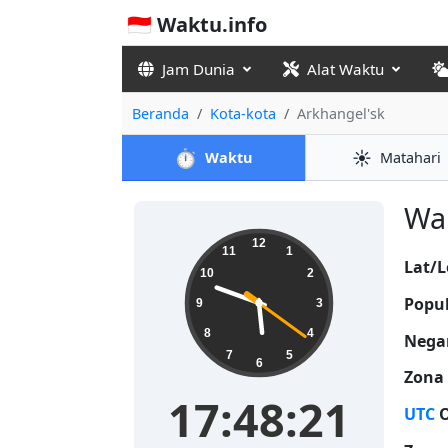
🇮🇩 Waktu.info
Jam Dunia
Alat Waktu
Beranda
Kota-kota
Arkhangel'sk
⏱️
☀️
Waktu
Matahari
Wak
17:48:22
12
11
1
Lat/L
10
2
Popul
9
3
8
4
Nega
7
5
6
Zona
17:48:22
UTC
O