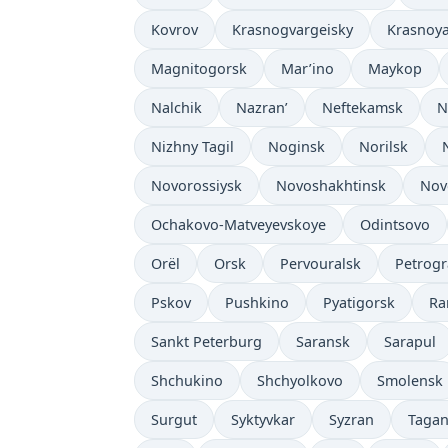
Kovrov
Krasnogvargeisky
Krasnoy
Magnitogorsk
Mar’ino
Maykop
Nalchik
Nazran’
Neftekamsk
N
Nizhny Tagil
Noginsk
Norilsk
Novorossiysk
Novoshakhtinsk
Nov
Ochakovo-Matveyevskoye
Odintsovo
Orël
Orsk
Pervouralsk
Petrog
Pskov
Pushkino
Pyatigorsk
Ra
Sankt Peterburg
Saransk
Sarapul
Shchukino
Shchyolkovo
Smolensk
Surgut
Syktyvkar
Syzran
Taga