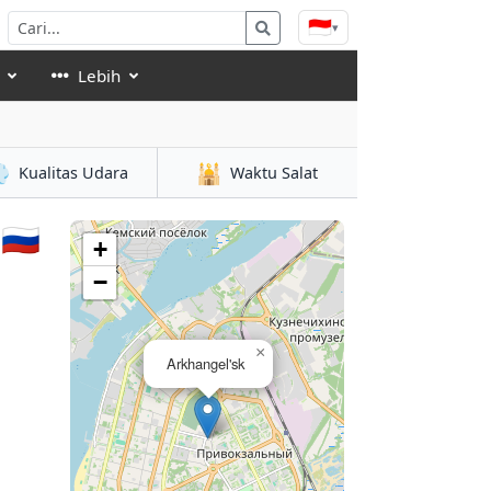
🇮🇩
▾
Lebih

🕌
Kualitas Udara
Waktu Salat
🇺
+
−
×
Arkhangel'sk