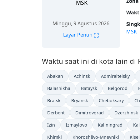
Zona
MSK
Wakt
Minggu, 9 Agustus 2026
Sing
MSK
⛶
Layar Penuh
Waktu saat ini di kota lain di 
Abakan
Achinsk
Admiralteisky
Balashikha
Bataysk
Belgorod
Bratsk
Bryansk
Cheboksary
Ch
Derbent
Dimitrovgrad
Dzerzhinsk
Izin
Izmaylovo
Kaliningrad
Ka
Khimki
Khoroshëvo-Mnevniki
Kise