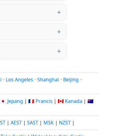
i
·
Los Angeles
·
Shanghai
·
Beijing
·
🇯🇵 Jepang
|
🇫🇷 Prancis
|
🇨🇦 Kanada
|
🇦🇺
JST
|
AEST
|
SAST
|
MSK
|
NZST
|