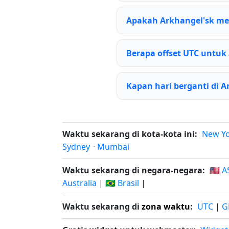
Apakah Arkhangel'sk m
Berapa offset UTC untuk
Kapan hari berganti di A
Waktu sekarang di kota-kota ini:
New Y
Sydney
·
Mumbai
Waktu sekarang di negara-negara:
🇺🇸 A
Australia
|
🇧🇷 Brasil
|
Waktu sekarang di
zona waktu
:
UTC
|
G