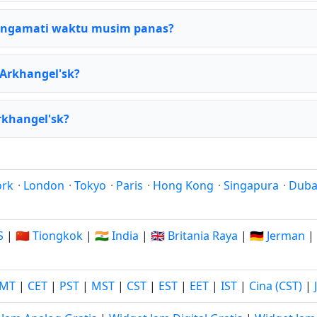
engamati waktu musim panas?
 Arkhangel'sk?
rkhangel'sk?
ork
·
London
·
Tokyo
·
Paris
·
Hong Kong
·
Singapura
·
Duba
S
|
🇨🇳 Tiongkok
|
🇮🇳 India
|
🇬🇧 Britania Raya
|
🇩🇪 Jerman
|
MT
|
CET
|
PST
|
MST
|
CST
|
EST
|
EET
|
IST
|
Cina (CST)
|