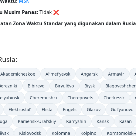
 Waktu:
MSK
u Musim Panas:
Tidak
❌
katan Zona Waktu Standar yang digunakan dalam Rusia
Rusia:
Akademicheskoe
Al’met’yevsk
Angarsk
Armavir
Berezniki
Bibirevo
Biryulëvo
Biysk
Blagoveshche
elyabinsk
Cherëmushki
Cherepovets
Cherkessk
Elektrostal’
Elista
Engels
Glazov
Gol’yanovo
luga
Kamensk-Ural’skiy
Kamyshin
Kansk
Kazan
lëvsk
Kislovodsk
Kolomna
Kolpino
Komsomolsk-