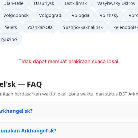
Ulan-Ude
Ussuriysk
Ust’-Ilimsk
Vasyl'evsky Ostrov
Volgodonsk
Volgograd
Vologda
Volzhsky
Vor
Yelets
Yoshkar-Ola
Yuzhno-Sakhalinsk
Zelenodols
Zyuzino
Tidak dapat memuat prakiraan cuaca lokal.
el'sk — FAQ
ntaan berdasarkan waktu lokal, zona waktu, dan status DST Arkha
Arkhangel'sk?
gunakan Arkhangel'sk?