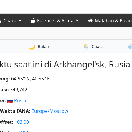
Cuaca
Kalender & Acara
Matahari & Bulan
🌙
🌦️

Bulan
Cuaca
tu saat ini di Arkhangel'sk, Rusia 
ong:
64.55° N, 40.55° E
asi:
349,742
ra:
🇷🇺
Rusia
 Waktu IANA:
Europe/Moscow
ffset:
+03:00