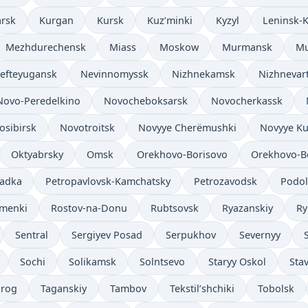
arsk
Kurgan
Kursk
Kuz’minki
Kyzyl
Leninsk-
Mezhdurechensk
Miass
Moskow
Murmansk
M
efteyugansk
Nevinnomyssk
Nizhnekamsk
Nizhnevar
Novo-Peredelkino
Novocheboksarsk
Novocherkassk
osibirsk
Novotroitsk
Novyye Cherëmushki
Novyye Ku
Oktyabrsky
Omsk
Orekhovo-Borisovo
Orekhovo-B
radka
Petropavlovsk-Kamchatsky
Petrozavodsk
Podol
menki
Rostov-na-Donu
Rubtsovsk
Ryazanskiy
Ry
Sentral
Sergiyev Posad
Serpukhov
Severnyy
Sochi
Solikamsk
Solntsevo
Staryy Oskol
Sta
nrog
Taganskiy
Tambov
Tekstil’shchiki
Tobolsk