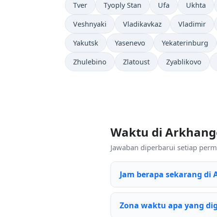
Tver
Tyoply Stan
Ufa
Ukhta
Veshnyaki
Vladikavkaz
Vladimir
Yakutsk
Yasenevo
Yekaterinburg
Zhulebino
Zlatoust
Zyablikovo
Waktu di Arkhang
Jawaban diperbarui setiap permi
Jam berapa sekarang di 
Zona waktu apa yang di