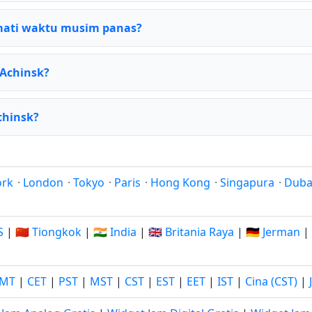
ati waktu musim panas?
 Achinsk?
chinsk?
ork
·
London
·
Tokyo
·
Paris
·
Hong Kong
·
Singapura
·
Duba
S
|
🇨🇳 Tiongkok
|
🇮🇳 India
|
🇬🇧 Britania Raya
|
🇩🇪 Jerman
|
MT
|
CET
|
PST
|
MST
|
CST
|
EST
|
EET
|
IST
|
Cina (CST)
|