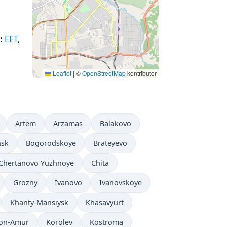
:
EET
,
Leaflet
|
©
OpenStreetMap
kontributor
Artëm
Arzamas
Balakovo
nsk
Bogorodskoye
Brateyevo
Chertanovo Yuzhnoye
Chita
Grozny
Ivanovo
Ivanovskoye
Khanty-Mansiysk
Khasavyurt
on-Amur
Korolev
Kostroma