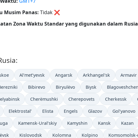
 Waktu:
GMT+7
u Musim Panas:
Tidak
❌
katan Zona Waktu Standar yang digunakan dalam Rusia
Rusia:
skoe
Al’met’yevsk
Angarsk
Arkhangel'sk
Armavir
Berezniki
Bibirevo
Biryulëvo
Biysk
Blagoveshche
elyabinsk
Cherëmushki
Cherepovets
Cherkessk
Elektrostal’
Elista
Engels
Glazov
Gol’yanovo
luga
Kamensk-Ural’skiy
Kamyshin
Kansk
Kazan
lëvsk
Kislovodsk
Kolomna
Kolpino
Komsomolsk-