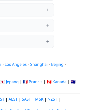
i
·
Los Angeles
·
Shanghai
·
Beijing
·
🇯🇵 Jepang
|
🇫🇷 Prancis
|
🇨🇦 Kanada
|
🇦🇺
JST
|
AEST
|
SAST
|
MSK
|
NZST
|