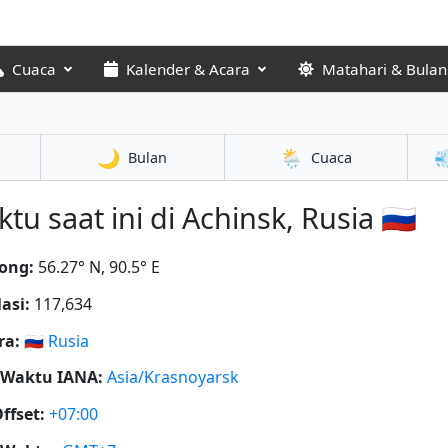
Cuaca
Kalender & Acara
Matahari & Bulan
🌙
🌦️

Bulan
Cuaca
tu saat ini di Achinsk, Rusia 🇷🇺
ong:
56.27° N, 90.5° E
asi:
117,634
ra:
🇷🇺
Rusia
 Waktu IANA:
Asia/Krasnoyarsk
ffset:
+07:00