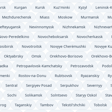
arsk
Kurgan
Kursk
Kuz’minki
Kyzyl
Leninsk-
Mezhdurechensk
Miass
Moskow
Murmansk
M
efteyugansk
Nevinnomyssk
Nizhnekamsk
Nizhnevar
Novo-Peredelkino
Novocheboksarsk
Novocherkassk
osibirsk
Novotroitsk
Novyye Cherëmushki
Novyye Ku
Oktyabrsky
Omsk
Orekhovo-Borisovo
Orekhovo-B
radka
Petropavlovsk-Kamchatsky
Petrozavodsk
Podol
menki
Rostov-na-Donu
Rubtsovsk
Ryazanskiy
Ry
Sentral
Sergiyev Posad
Serpukhov
Severnyy
Sochi
Solikamsk
Solntsevo
Staryy Oskol
Sta
nrog
Taganskiy
Tambov
Tekstil’shchiki
Tobolsk