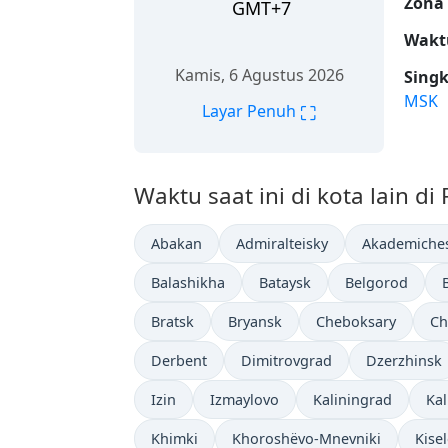
Zona
GMT+7
Wakt
Kamis, 6 Agustus 2026
Sing
MSK
⛶
Layar Penuh
Waktu saat ini di kota lain di 
Abakan
Admiralteisky
Akademiche
Balashikha
Bataysk
Belgorod
Bratsk
Bryansk
Cheboksary
Ch
Derbent
Dimitrovgrad
Dzerzhinsk
Izin
Izmaylovo
Kaliningrad
Ka
Khimki
Khoroshëvo-Mnevniki
Kise