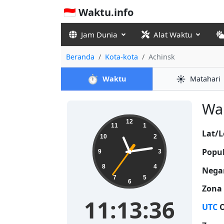
🇮🇩 Waktu.info
Jam Dunia
Alat Waktu
Beranda
Kota-kota
Achinsk
⏱️
☀️
Waktu
Matahari
Wak
11:13:36
12
11
1
Lat/L
10
2
Popul
9
3
8
4
Nega
7
5
6
Zona
11:13:36
UTC
O