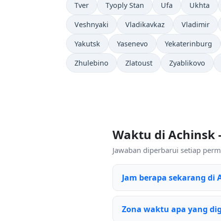
Tver
Tyoply Stan
Ufa
Ukhta
Veshnyaki
Vladikavkaz
Vladimir
Yakutsk
Yasenevo
Yekaterinburg
Zhulebino
Zlatoust
Zyablikovo
Waktu di Achinsk
Jawaban diperbarui setiap permi
Jam berapa sekarang di 
Zona waktu apa yang di