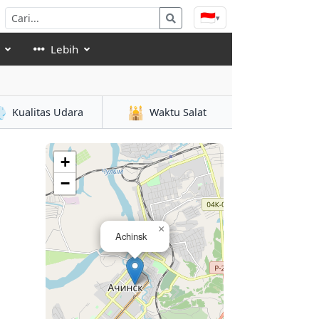
🇮🇩
▾
Lebih

🕌
Kualitas Udara
Waktu Salat
+
−
×
Achinsk