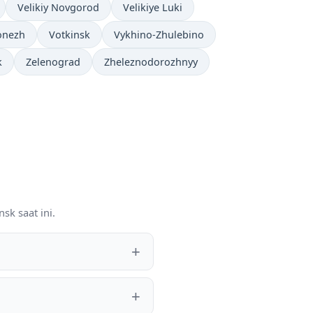
Velikiy Novgorod
Velikiye Luki
onezh
Votkinsk
Vykhino-Zhulebino
k
Zelenograd
Zheleznodorozhnyy
sk saat ini.