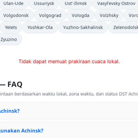
Ulan-Ude
Ussuriysk
Ust’-Ilimsk
Vasyl'evsky Ostrov
Volgodonsk
Volgograd
Vologda
Volzhsky
Vor
Yelets
Yoshkar-Ola
Yuzhno-Sakhalinsk
Zelenodols
Zyuzino
Tidak dapat memuat prakiraan cuaca lokal.
 — FAQ
ntaan berdasarkan waktu lokal, zona waktu, dan status DST Achin
Achinsk?
gunakan Achinsk?