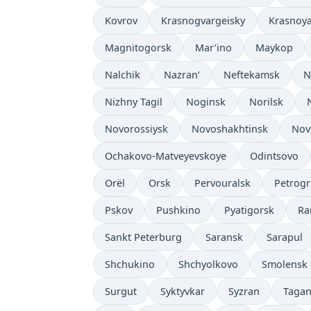
Kovrov
Krasnogvargeisky
Krasnoy
Magnitogorsk
Mar’ino
Maykop
Nalchik
Nazran’
Neftekamsk
N
Nizhny Tagil
Noginsk
Norilsk
Novorossiysk
Novoshakhtinsk
Nov
Ochakovo-Matveyevskoye
Odintsovo
Orël
Orsk
Pervouralsk
Petrog
Pskov
Pushkino
Pyatigorsk
Ra
Sankt Peterburg
Saransk
Sarapul
Shchukino
Shchyolkovo
Smolensk
Surgut
Syktyvkar
Syzran
Taga