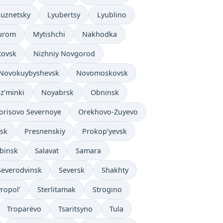
Kuznetsky
Lyubertsy
Lyublino
urom
Mytishchi
Nakhodka
tovsk
Nizhniy Novgorod
Novokuybyshevsk
Novomoskovsk
z’minki
Noyabrsk
Obninsk
orisovo Severnoye
Orekhovo-Zuyevo
sk
Presnenskiy
Prokop’yevsk
binsk
Salavat
Samara
Severodvinsk
Seversk
Shakhty
vropol’
Sterlitamak
Strogino
Troparëvo
Tsaritsyno
Tula