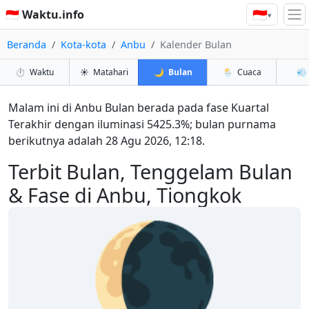
🇮🇩
🇮🇩 Waktu.info
▾
Beranda
Kota-kota
Anbu
Kalender Bulan
⏱️
Waktu
☀️
Matahari
🌙
Bulan
🌦️
Cuaca
💨
Malam ini di Anbu Bulan berada pada fase Kuartal
Terakhir dengan iluminasi 5425.3%; bulan purnama
berikutnya adalah 28 Agu 2026, 12:18.
Terbit Bulan, Tenggelam Bulan
& Fase di Anbu, Tiongkok
🌘