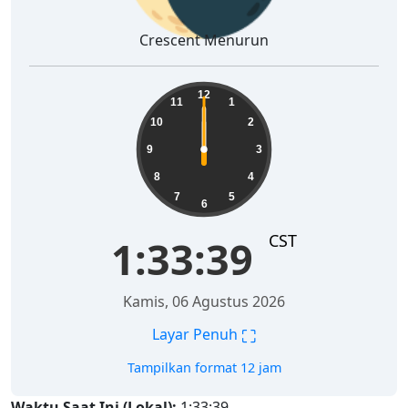
Crescent Menurun
12
11
1
10
2
9
3
8
4
7
5
6
CST
1:33:39
Kamis, 06 Agustus 2026
⛶
Layar Penuh
Tampilkan format 12 jam
Waktu Saat Ini (Lokal):
1:33:39