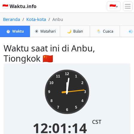
🇮🇩
🇮🇩 Waktu.info
▾
Beranda
Kota-kota
Anbu
⏱️
Waktu
☀️
Matahari
🌙
Bulan
🌦️
Cuaca
💨
Waktu saat ini di Anbu,
Tiongkok 🇨🇳
12:01:15
12
11
1
10
2
9
3
8
4
7
5
6
CST
12:01:15