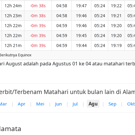
12h 24m
-0m 38s
04:58
19:47
05:24
19:22
05:
12h 23m
-0m 38s
04:58
19:46
05:24
19:21
05:
12h 22m
-0m 39s
04:59
19:46
05:24
19:20
05:
12h 22m
-0m 39s
04:59
19:45
05:24
19:20
05:
12h 21m
-0m 39s
04:59
19:44
05:24
19:19
05:
Berikutnya Equinox
dari August adalah pada Agustus 01 ke 04 atau matahari ter
erbit/Terbenam Matahari untuk bulan lain di Alam
Mar
|
Apr
|
Mei
|
Jun
|
Jul
|
Agu
|
Sep
|
Okt
Alamata