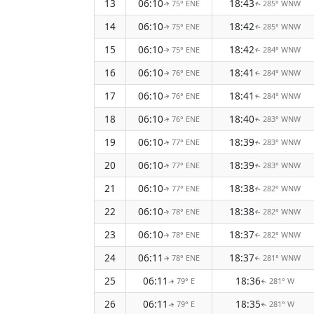
13
06:10
18:43
75° ENE
285° WNW
↑
↑
14
06:10
18:42
75° ENE
285° WNW
↑
↑
15
06:10
18:42
75° ENE
284° WNW
↑
↑
16
06:10
18:41
76° ENE
284° WNW
↑
↑
17
06:10
18:41
76° ENE
284° WNW
↑
↑
18
06:10
18:40
76° ENE
283° WNW
↑
↑
19
06:10
18:39
77° ENE
283° WNW
↑
↑
20
06:10
18:39
77° ENE
283° WNW
↑
↑
21
06:10
18:38
77° ENE
282° WNW
↑
↑
22
06:10
18:38
78° ENE
282° WNW
↑
↑
23
06:10
18:37
78° ENE
282° WNW
↑
↑
24
06:11
18:37
78° ENE
281° WNW
↑
↑
25
06:11
18:36
79° E
281° W
↑
↑
26
06:11
18:35
79° E
281° W
↑
↑