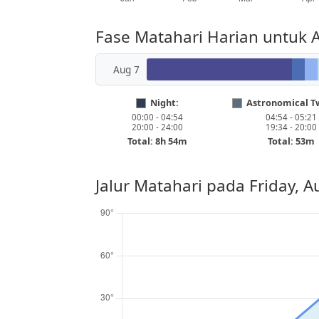
Fase Matahari Harian untuk 
Aug 7
Night:
Astronomical Tw
00:00 - 04:54
04:54 - 05:21
20:00 - 24:00
19:34 - 20:00
Total: 8h 54m
Total: 53m
Jalur Matahari pada
Friday, A