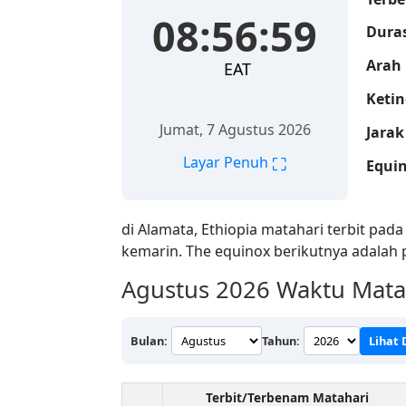
08:57:00
Duras
Arah 
EAT
Ketin
Jumat, 7 Agustus 2026
Jarak
⛶
Layar Penuh
Equin
di Alamata, Ethiopia matahari terbit pad
kemarin. The equinox berikutnya adalah
Agustus 2026
Waktu Matah
Bulan:
Tahun:
Lihat
Terbit/Terbenam Matahari