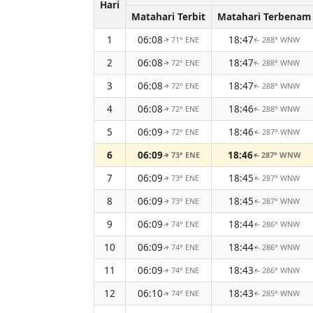
Hari
Matahari Terbit
Matahari Terbenam
1
06:08
18:47
71° ENE
288° WNW
↑
↑
2
06:08
18:47
72° ENE
288° WNW
↑
↑
3
06:08
18:47
72° ENE
288° WNW
↑
↑
4
06:08
18:46
72° ENE
288° WNW
↑
↑
5
06:09
18:46
72° ENE
287° WNW
↑
↑
6
06:09
18:46
73° ENE
287° WNW
↑
↑
7
06:09
18:45
73° ENE
287° WNW
↑
↑
8
06:09
18:45
73° ENE
287° WNW
↑
↑
9
06:09
18:44
74° ENE
286° WNW
↑
↑
10
06:09
18:44
74° ENE
286° WNW
↑
↑
11
06:09
18:43
74° ENE
286° WNW
↑
↑
12
06:10
18:43
74° ENE
285° WNW
↑
↑