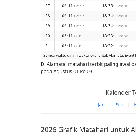
27
06:11
18:35
80° E
280° W
↑
↑
28
06:11
18:34
80° E
280° W
↑
↑
29
06:11
18:34
80° E
280° W
↑
↑
30
06:11
18:33
81° E
279° W
↑
↑
31
06:11
18:32
81° E
279° W
↑
↑
Semua waktu dalam waktu lokal untuk Alamata. Event 
Di Alamata, matahari terbit paling awal 
pada Agustus 01 ke 03.
Kalender T
Jan
|
Feb
|
2026 Grafik Matahari untuk 