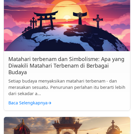
Matahari terbenam dan Simbolisme: Apa yang
Diwakili Matahari Terbenam di Berbagai
Budaya
Setiap budaya menyaksikan matahari terbenam - dan
merasakan sesuatu. Penurunan perlahan itu berarti lebih
dari sekadar a...
Baca Selengkapnya
→