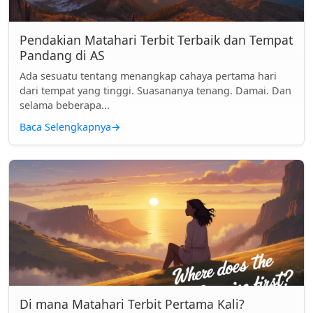
Pendakian Matahari Terbit Terbaik dan Tempat
Pandang di AS
Ada sesuatu tentang menangkap cahaya pertama hari
dari tempat yang tinggi. Suasananya tenang. Damai. Dan
selama beberapa...
Baca Selengkapnya
→
Di mana Matahari Terbit Pertama Kali?