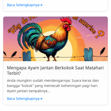
Baca Selengkapnya
→
Mengapa Ayam Jantan Berkokok Saat Matahari
Terbit?
Anda mungkin sudah mendengarnya: Suara keras dan
bangga “kokok” yang memecah keheningan pagi hari.
Ayam jantan tampaknya...
Baca Selengkapnya
→