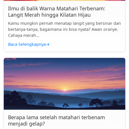
Ilmu di balik Warna Matahari Terbenam:
Langit Merah hingga Kilatan Hijau
Kamu mungkin pernah menatap langit yang bersinar dan
bertanya-tanya, bagaimana ini bisa nyata? Awan oranye.
Cahaya merah...
Baca Selengkapnya
→
Berapa lama setelah matahari terbenam
menjadi gelap?