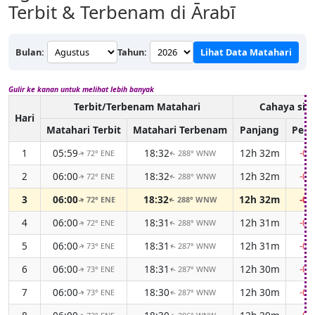
Terbit & Terbenam di Ārabī
Bulan:
Tahun:
Lihat Data Matahari
Gulir ke kanan untuk melihat lebih banyak
Terbit/Terbenam Matahari
Cahaya sia
Hari
Matahari Terbit
Matahari Terbenam
Panjang
Perb
1
05:59
18:32
12h 32m
-0
72° ENE
288° WNW
↑
↑
2
06:00
18:32
12h 32m
-0
72° ENE
288° WNW
↑
↑
3
06:00
18:32
12h 32m
-0
72° ENE
288° WNW
↑
↑
4
06:00
18:31
12h 31m
-0
72° ENE
288° WNW
↑
↑
5
06:00
18:31
12h 31m
-0
73° ENE
287° WNW
↑
↑
6
06:00
18:31
12h 30m
-0
73° ENE
287° WNW
↑
↑
7
06:00
18:30
12h 30m
-0
73° ENE
287° WNW
↑
↑