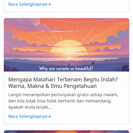
Baca Selengkapnya
→
Mengapa Matahari Terbenam Begitu Indah?
Warna, Makna & Ilmu Pengetahuan
Langit menampilkan pertunjukan gratis setiap malam,
dan kita tidak bisa tidak berhenti dan memandang.
Apakah Anda terjeb...
Baca Selengkapnya
→