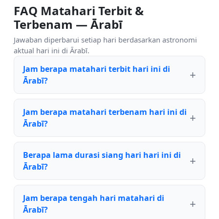
FAQ Matahari Terbit &
Terbenam — Ārabī
Jawaban diperbarui setiap hari berdasarkan astronomi
aktual hari ini di Ārabī.
Jam berapa matahari terbit hari ini di
Ārabī?
Jam berapa matahari terbenam hari ini di
Ārabī?
Berapa lama durasi siang hari hari ini di
Ārabī?
Jam berapa tengah hari matahari di
Ārabī?