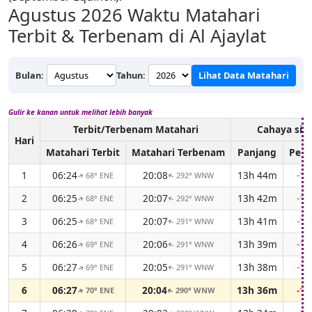
Agustus 2026
Waktu Matahari
Terbit & Terbenam di Al Ajaylat
Bulan:
Tahun:
Lihat Data Matahari
Gulir ke kanan untuk melihat lebih banyak
Terbit/Terbenam Matahari
Cahaya sia
Hari
Matahari Terbit
Matahari Terbenam
Panjang
Perb
1
06:24
20:08
13h 44m
-1
68° ENE
292° WNW
↑
↑
2
06:25
20:07
13h 42m
-1
68° ENE
292° WNW
↑
↑
3
06:25
20:07
13h 41m
-1
68° ENE
291° WNW
↑
↑
4
06:26
20:06
13h 39m
-1
69° ENE
291° WNW
↑
↑
5
06:27
20:05
13h 38m
-1
69° ENE
291° WNW
↑
↑
6
06:27
20:04
13h 36m
-1
70° ENE
290° WNW
↑
↑