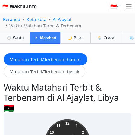
🇮🇩
🇮🇩 Waktu.info
▾
Beranda
Kota-kota
Al Ajaylat
Waktu Matahari Terbit & Terbenam
⏱️
Waktu
☀️
Matahari
🌙
Bulan
🌦️
Cuaca
💨
Matahari Terbit/Terbenam hari ini
Matahari Terbit/Terbenam besok
Waktu Matahari Terbit &
Terbenam di Al Ajaylat, Libya
🇱🇾
01:35:34
12
11
1
10
2