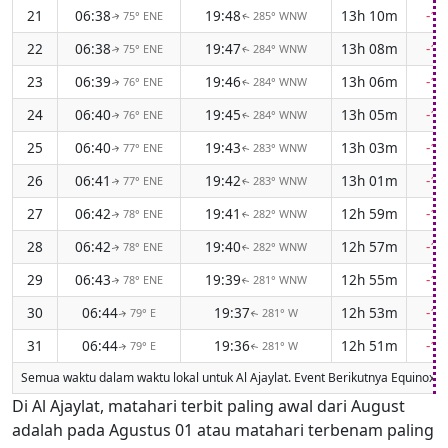
21
06:38
19:48
13h 10m
-1
75° ENE
285° WNW
↑
↑
22
06:38
19:47
13h 08m
-1
75° ENE
284° WNW
↑
↑
23
06:39
19:46
13h 06m
-1
76° ENE
284° WNW
↑
↑
24
06:40
19:45
13h 05m
-1
76° ENE
284° WNW
↑
↑
25
06:40
19:43
13h 03m
-1
77° ENE
283° WNW
↑
↑
26
06:41
19:42
13h 01m
-1
77° ENE
283° WNW
↑
↑
27
06:42
19:41
12h 59m
-1
78° ENE
282° WNW
↑
↑
28
06:42
19:40
12h 57m
-1
78° ENE
282° WNW
↑
↑
29
06:43
19:39
12h 55m
-1
78° ENE
281° WNW
↑
↑
30
06:44
19:37
12h 53m
-1
79° E
281° W
↑
↑
31
06:44
19:36
12h 51m
-1
79° E
281° W
↑
↑
Semua waktu dalam waktu lokal untuk Al Ajaylat. Event Berikutnya Equinox
Di Al Ajaylat, matahari terbit paling awal dari August
adalah pada Agustus 01 atau matahari terbenam paling