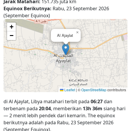
Jarak Matahari:
151.735 juta km
Equinox Berikutnya:
Rabu, 23 September 2026
(September Equinox)
+
×
−
Al Ajaylat
Leaflet
|
©
OpenStreetMap
contributors
di Al Ajaylat, Libya matahari terbit pada
06:27
dan
terbenam pada
20:04
, memberikan
13h 36m
siang hari
— 2 menit lebih pendek dari kemarin. The equinox
berikutnya adalah pada Rabu, 23 September 2026
(September Equinox).