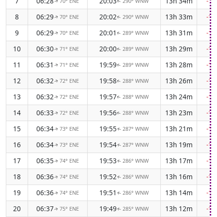
7
06:28
20:03
13h 34m
-1
70° ENE
290° WNW
↑
↑
8
06:29
20:02
13h 33m
-1
70° ENE
290° WNW
↑
↑
9
06:29
20:01
13h 31m
-1
70° ENE
289° WNW
↑
↑
10
06:30
20:00
13h 29m
-1
71° ENE
289° WNW
↑
↑
11
06:31
19:59
13h 28m
-1
71° ENE
289° WNW
↑
↑
12
06:32
19:58
13h 26m
-1
72° ENE
288° WNW
↑
↑
13
06:32
19:57
13h 24m
-1
72° ENE
288° WNW
↑
↑
14
06:33
19:56
13h 23m
-1
72° ENE
288° WNW
↑
↑
15
06:34
19:55
13h 21m
-1
73° ENE
287° WNW
↑
↑
16
06:34
19:54
13h 19m
-1
73° ENE
287° WNW
↑
↑
17
06:35
19:53
13h 17m
-1
74° ENE
286° WNW
↑
↑
18
06:36
19:52
13h 16m
-1
74° ENE
286° WNW
↑
↑
19
06:36
19:51
13h 14m
-1
74° ENE
286° WNW
↑
↑
20
06:37
19:49
13h 12m
-1
75° ENE
285° WNW
↑
↑