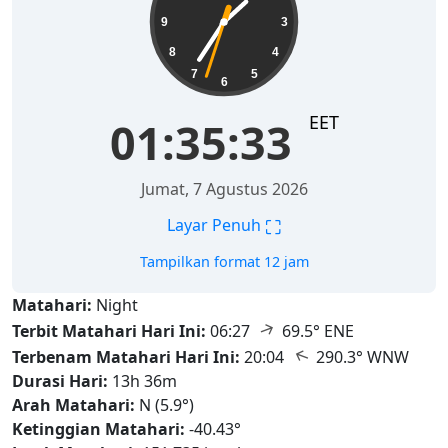
9
3
8
4
7
5
6
EET
01:35:34
Jumat, 7 Agustus 2026
⛶
Layar Penuh
Tampilkan format 12 jam
Matahari:
Night
↑
Terbit Matahari Hari Ini:
06:27
69.5° ENE
↑
Terbenam Matahari Hari Ini:
20:04
290.3° WNW
Durasi Hari:
13h 36m
Arah Matahari:
N (5.9°)
Ketinggian Matahari:
-40.43°