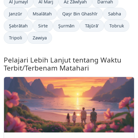
Al Jumayl
Al Marj
Az Zāwīyah
Darnah
Janzūr
Msalātah
Qaşr Bin Ghashīr
Sabha
Şabrātah
Sirte
Şurmān
Tājūrā’
Tobruk
Tripoli
Zawiya
Pelajari Lebih Lanjut tentang Waktu
Terbit/Terbenam Matahari