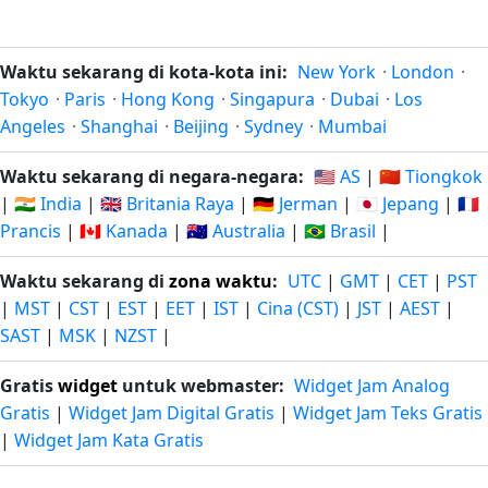
Waktu sekarang di kota-kota ini:
New York
·
London
·
Tokyo
·
Paris
·
Hong Kong
·
Singapura
·
Dubai
·
Los
Angeles
·
Shanghai
·
Beijing
·
Sydney
·
Mumbai
Waktu sekarang di negara-negara:
🇺🇸 AS
|
🇨🇳 Tiongkok
|
🇮🇳 India
|
🇬🇧 Britania Raya
|
🇩🇪 Jerman
|
🇯🇵 Jepang
|
🇫🇷
Prancis
|
🇨🇦 Kanada
|
🇦🇺 Australia
|
🇧🇷 Brasil
|
Waktu sekarang di
zona waktu
:
UTC
|
GMT
|
CET
|
PST
|
MST
|
CST
|
EST
|
EET
|
IST
|
Cina (CST)
|
JST
|
AEST
|
SAST
|
MSK
|
NZST
|
Gratis
widget
untuk webmaster:
Widget Jam Analog
Gratis
|
Widget Jam Digital Gratis
|
Widget Jam Teks Gratis
|
Widget Jam Kata Gratis