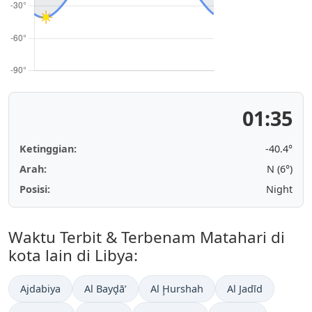
01:35
Ketinggian:
-40.4°
Arah:
N (6°)
Posisi:
Night
Waktu Terbit & Terbenam Matahari di
kota lain di Libya:
Ajdabiya
Al Bayḑā’
Al Ḩurshah
Al Jadīd