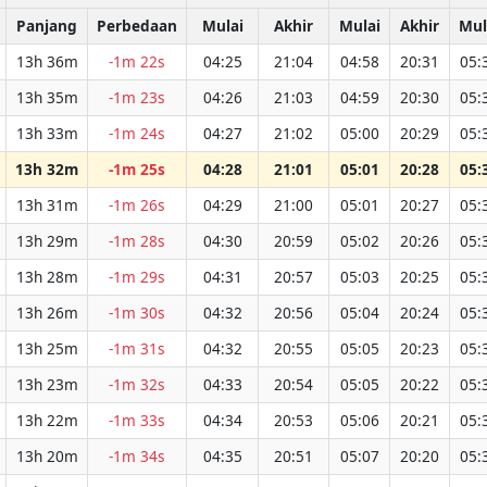
Panjang
Perbedaan
Mulai
Akhir
Mulai
Akhir
Mul
13h 36m
-1m 22s
04:25
21:04
04:58
20:31
05:
13h 35m
-1m 23s
04:26
21:03
04:59
20:30
05:
13h 33m
-1m 24s
04:27
21:02
05:00
20:29
05:
13h 32m
-1m 25s
04:28
21:01
05:01
20:28
05:
13h 31m
-1m 26s
04:29
21:00
05:01
20:27
05:
13h 29m
-1m 28s
04:30
20:59
05:02
20:26
05:
13h 28m
-1m 29s
04:31
20:57
05:03
20:25
05:
13h 26m
-1m 30s
04:32
20:56
05:04
20:24
05:
13h 25m
-1m 31s
04:32
20:55
05:05
20:23
05:
13h 23m
-1m 32s
04:33
20:54
05:05
20:22
05:
13h 22m
-1m 33s
04:34
20:53
05:06
20:21
05:
13h 20m
-1m 34s
04:35
20:51
05:07
20:20
05: