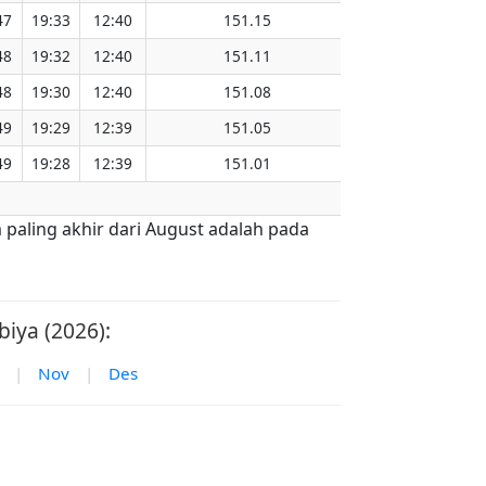
47
19:33
12:40
151.15
48
19:32
12:40
151.11
48
19:30
12:40
151.08
49
19:29
12:39
151.05
49
19:28
12:39
151.01
 paling akhir dari August adalah pada
iya (2026):
|
Nov
|
Des