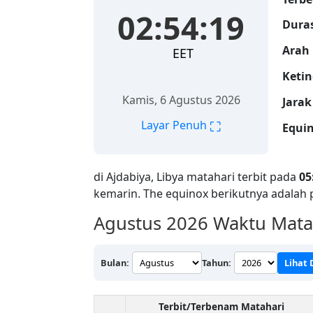
02:54:20
Duras
Arah 
EET
Ketin
Kamis, 6 Agustus 2026
Jarak
⛶
Layar Penuh
Equin
di Ajdabiya, Libya matahari terbit pada
05
kemarin. The equinox berikutnya adalah
Agustus 2026
Waktu Matah
Bulan:
Tahun:
Lihat
Terbit/Terbenam Matahari