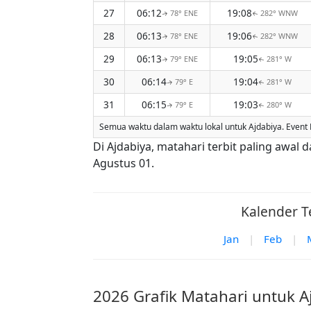
27
06:12
19:08
78° ENE
282° WNW
↑
↑
28
06:13
19:06
78° ENE
282° WNW
↑
↑
29
06:13
19:05
79° ENE
281° W
↑
↑
30
06:14
19:04
79° E
281° W
↑
↑
31
06:15
19:03
79° E
280° W
↑
↑
Semua waktu dalam waktu lokal untuk Ajdabiya. Event 
Di Ajdabiya, matahari terbit paling awal
Agustus 01.
Kalender T
Jan
|
Feb
|
2026 Grafik Matahari untuk A