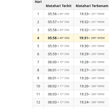
Hari
Matahari Terbit
Matahari Terbenam
1
05:56
19:33
68° ENE
291° WNW
↑
↑
2
05:57
19:32
69° ENE
291° WNW
↑
↑
3
05:58
19:32
69° ENE
291° WNW
↑
↑
4
05:58
19:31
69° ENE
290° WNW
↑
↑
5
05:59
19:30
70° ENE
290° WNW
↑
↑
6
05:59
19:29
70° ENE
290° WNW
↑
↑
7
06:00
19:28
70° ENE
290° WNW
↑
↑
8
06:01
19:27
71° ENE
289° WNW
↑
↑
9
06:01
19:26
71° ENE
289° WNW
↑
↑
10
06:02
19:26
71° ENE
288° WNW
↑
↑
11
06:03
19:25
72° ENE
288° WNW
↑
↑
12
06:03
19:24
72° ENE
288° WNW
↑
↑