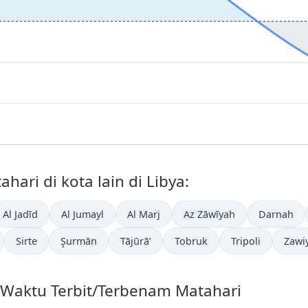
ari di kota lain di Libya:
Al Jadīd
Al Jumayl
Al Marj
Az Zāwīyah
Darnah
Sirte
Şurmān
Tājūrā’
Tobruk
Tripoli
Zawi
g Waktu Terbit/Terbenam Matahari