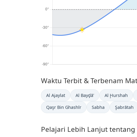
Waktu Terbit & Terbenam Matah
Al Ajaylat
Al Bayḑā’
Al Ḩurshah
Qaşr Bin Ghashīr
Sabha
Şabrātah
Pelajari Lebih Lanjut tentan