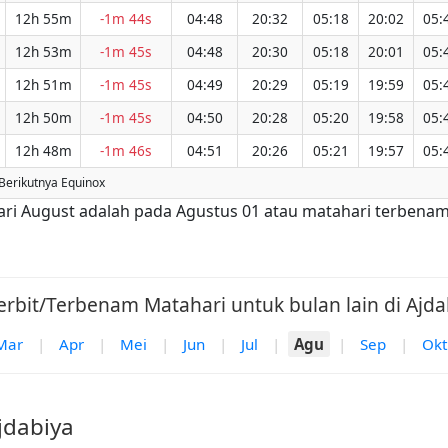
12h 55m
-1m 44s
04:48
20:32
05:18
20:02
05:
12h 53m
-1m 45s
04:48
20:30
05:18
20:01
05:
12h 51m
-1m 45s
04:49
20:29
05:19
19:59
05:
12h 50m
-1m 45s
04:50
20:28
05:20
19:58
05:
12h 48m
-1m 46s
04:51
20:26
05:21
19:57
05:
Berikutnya Equinox
 dari August adalah pada Agustus 01 atau matahari terbenam
erbit/Terbenam Matahari untuk bulan lain di Ajdab
Mar
|
Apr
|
Mei
|
Jun
|
Jul
|
Agu
|
Sep
|
Okt
jdabiya