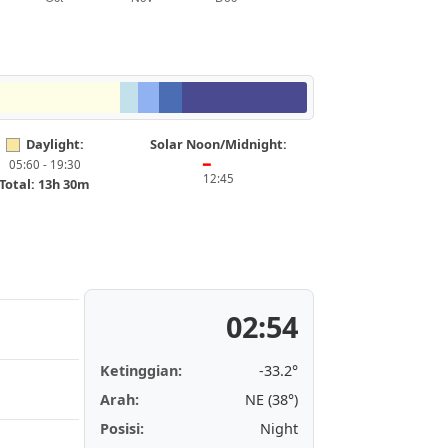
Daylight:
Solar Noon/Midnight:
05:60 - 19:30
━
12:45
Total: 13h 30m
02:54
Ketinggian:
-33.2°
Arah:
NE (38°)
Posisi:
Night