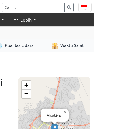
🇮🇩
▾
Lebih

🕌
Kualitas Udara
Waktu Salat
i
+
−
×
Ajdabiya