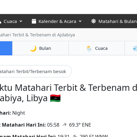
Cuaca
Kalender & Acara
Matahari & Bulan
ahari Terbit & Terbenam
di Ajdabiya
🌙
🌦️

Bulan
Cuaca
tahari Terbit/Terbenam besok
tu Matahari Terbit & Terbenam d
abiya, Libya 🇱🇾
hari:
Night
↑
t Matahari Hari Ini:
05:58
69.3° ENE
↑
nam Matahari Hari Ini:
19:31
290.5° WNW