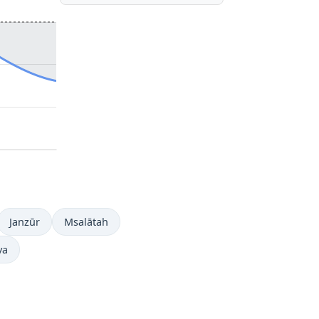
Janzūr
Msalātah
ya