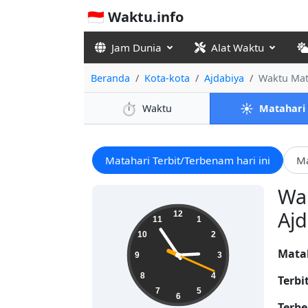
🇮🇩 Waktu.info
Jam Dunia
Alat Waktu
Beranda
Kota-kota
Ajdabiya
Waktu Mat
⏱️
☀️
Waktu
Matahari
Matahari Terbit/Terbenam hari ini
Ma
Wak
02:54:20
Ajd
12
11
1
10
2
Mata
9
3
8
4
Terbi
7
5
6
Terbe