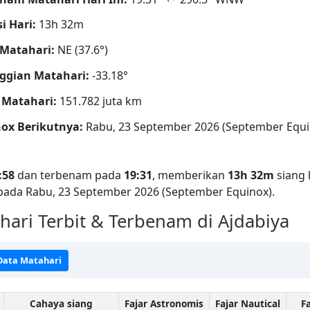
i Hari:
13h 32m
Matahari:
NE (37.6°)
ggian Matahari:
-33.18°
 Matahari:
151.782 juta km
ox Berikutnya:
Rabu, 23 September 2026 (September Equi
:58
dan terbenam pada
19:31
, memberikan
13h 32m
siang 
 pada Rabu, 23 September 2026 (September Equinox).
ari Terbit & Terbenam di Ajdabiya
 Data Matahari
Cahaya siang
Fajar Astronomis
Fajar Nautical
Fa