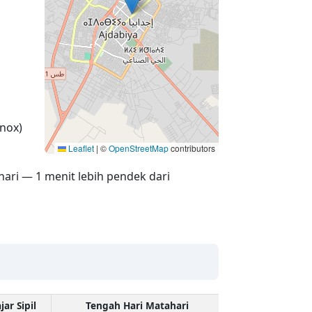
nox)
Leaflet
|
©
OpenStreetMap
contributors
hari — 1 menit lebih pendek dari
jar Sipil
Tengah Hari Matahari