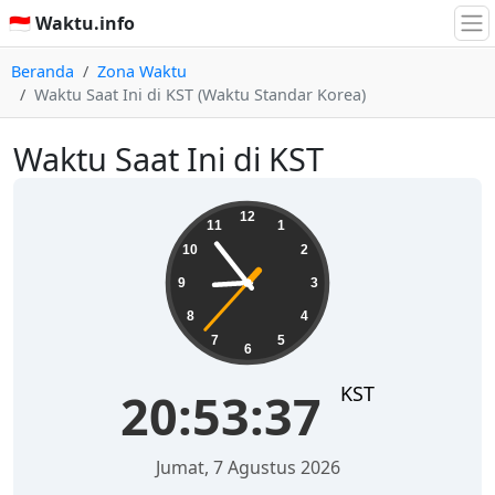
🇮🇩 Waktu.info
Beranda
Zona Waktu
Waktu Saat Ini di KST (Waktu Standar Korea)
Waktu Saat Ini di KST
20:53:37
12
11
1
10
2
9
3
8
4
7
5
6
KST
20:53:37
Jumat, 7 Agustus 2026