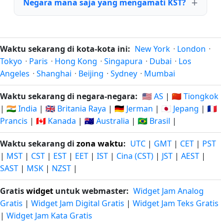
Negara mana saja yang mengamati KST?
Waktu sekarang di kota-kota ini:
New York
·
London
·
Tokyo
·
Paris
·
Hong Kong
·
Singapura
·
Dubai
·
Los
Angeles
·
Shanghai
·
Beijing
·
Sydney
·
Mumbai
Waktu sekarang di negara-negara:
🇺🇸 AS
|
🇨🇳 Tiongkok
|
🇮🇳 India
|
🇬🇧 Britania Raya
|
🇩🇪 Jerman
|
🇯🇵 Jepang
|
🇫🇷
Prancis
|
🇨🇦 Kanada
|
🇦🇺 Australia
|
🇧🇷 Brasil
|
Waktu sekarang di
zona waktu
:
UTC
|
GMT
|
CET
|
PST
|
MST
|
CST
|
EST
|
EET
|
IST
|
Cina (CST)
|
JST
|
AEST
|
SAST
|
MSK
|
NZST
|
Gratis
widget
untuk webmaster:
Widget Jam Analog
Gratis
|
Widget Jam Digital Gratis
|
Widget Jam Teks Gratis
|
Widget Jam Kata Gratis