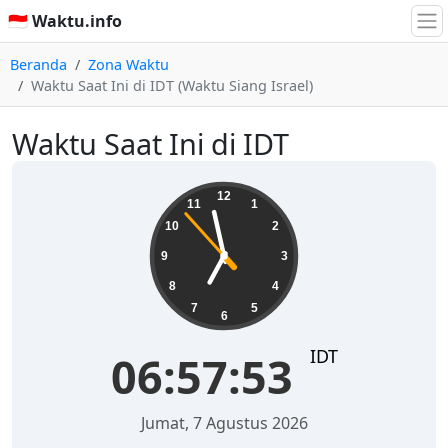
🇮🇩 Waktu.info
Beranda
Zona Waktu
Waktu Saat Ini di IDT (Waktu Siang Israel)
Waktu Saat Ini di IDT
06:57:53
12
11
1
10
2
9
3
8
4
7
5
6
IDT
06:57:53
Jumat, 7 Agustus 2026