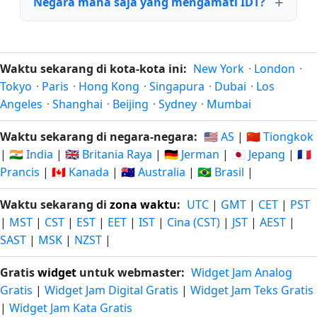
Negara mana saja yang mengamati IDT?
Waktu sekarang di kota-kota ini:
New York
·
London
·
Tokyo
·
Paris
·
Hong Kong
·
Singapura
·
Dubai
·
Los
Angeles
·
Shanghai
·
Beijing
·
Sydney
·
Mumbai
Waktu sekarang di negara-negara:
🇺🇸 AS
|
🇨🇳 Tiongkok
|
🇮🇳 India
|
🇬🇧 Britania Raya
|
🇩🇪 Jerman
|
🇯🇵 Jepang
|
🇫🇷
Prancis
|
🇨🇦 Kanada
|
🇦🇺 Australia
|
🇧🇷 Brasil
|
Waktu sekarang di
zona waktu
:
UTC
|
GMT
|
CET
|
PST
|
MST
|
CST
|
EST
|
EET
|
IST
|
Cina (CST)
|
JST
|
AEST
|
SAST
|
MSK
|
NZST
|
Gratis
widget
untuk webmaster:
Widget Jam Analog
Gratis
|
Widget Jam Digital Gratis
|
Widget Jam Teks Gratis
|
Widget Jam Kata Gratis