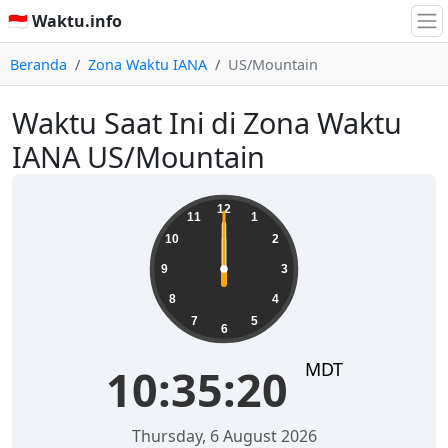
🇮🇩 Waktu.info
Beranda
Zona Waktu IANA
US/Mountain
Waktu Saat Ini di Zona Waktu
IANA US/Mountain
12
11
1
10
2
9
3
8
4
7
5
6
MDT
10:35:20
Thursday, 6 August 2026