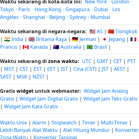
Waktu sekarang di kota-kota ini:
New York
·
London
·
Tokyo
·
Paris
·
Hong Kong
·
Singapura
·
Dubai
·
Los
Angeles
·
Shanghai
·
Beijing
·
Sydney
·
Mumbai
Waktu sekarang di negara-negara:
🇺🇸 AS
|
🇨🇳 Tiongkok
|
🇮🇳 India
|
🇬🇧 Britania Raya
|
🇩🇪 Jerman
|
🇯🇵 Jepang
|
🇫🇷
Prancis
|
🇨🇦 Kanada
|
🇦🇺 Australia
|
🇧🇷 Brasil
|
Waktu sekarang di
zona waktu
:
UTC
|
GMT
|
CET
|
PST
|
MST
|
CST
|
EST
|
EET
|
IST
|
Cina (CST)
|
JST
|
AEST
|
SAST
|
MSK
|
NZST
|
Gratis
widget
untuk webmaster:
Widget Jam Analog
Gratis
|
Widget Jam Digital Gratis
|
Widget Jam Teks Gratis
|
Widget Jam Kata Gratis
Waktu Unix
|
Alarm
|
Stopwatch
|
Timer
|
Multi-Timer
|
Lebih Banyak Alat Waktu
|
Alat Hitung Mundur
|
Konverter
Zona Waktu
|
Konverter Tanggal