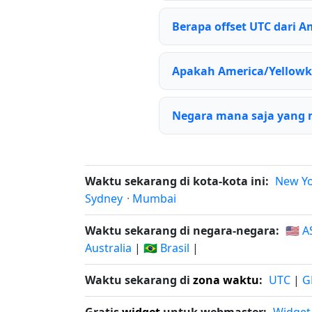
Berapa offset UTC dari A
Apakah America/Yellow
Negara mana saja yang 
Waktu sekarang di kota-kota ini:
New Y
Sydney
·
Mumbai
Waktu sekarang di negara-negara:
🇺🇸 A
Australia
|
🇧🇷 Brasil
|
Waktu sekarang di
zona waktu
:
UTC
|
G