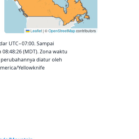
Leaflet
|
©
OpenStreetMap
contributors
ndar UTC−07:00. Sampai
h 08:48:26 (MDT). Zona waktu
 perubahannya diatur oleh
America/Yellowknife