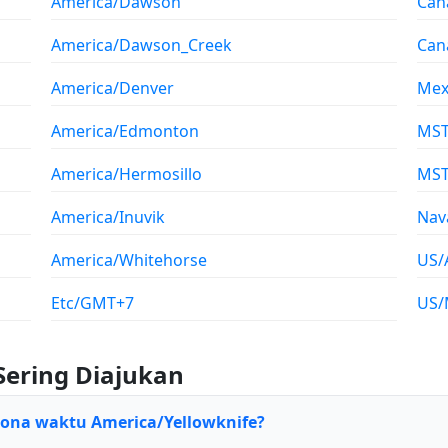
America/Dawson
Can
America/Dawson_Creek
Can
America/Denver
Mex
America/Edmonton
MS
America/Hermosillo
MS
America/Inuvik
Nav
America/Whitehorse
US/
Etc/GMT+7
US/
Sering Diajukan
zona waktu America/Yellowknife?