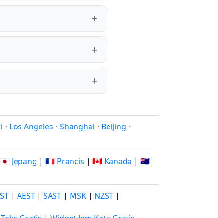
i
·
Los Angeles
·
Shanghai
·
Beijing
·
🇯🇵 Jepang
|
🇫🇷 Prancis
|
🇨🇦 Kanada
|
🇦🇺
JST
|
AEST
|
SAST
|
MSK
|
NZST
|