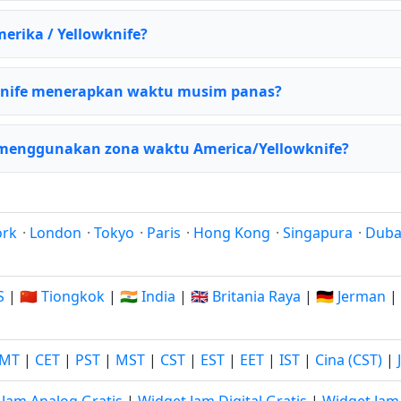
merika / Yellowknife?
knife menerapkan waktu musim panas?
menggunakan zona waktu America/Yellowknife?
ork
·
London
·
Tokyo
·
Paris
·
Hong Kong
·
Singapura
·
Duba
S
|
🇨🇳 Tiongkok
|
🇮🇳 India
|
🇬🇧 Britania Raya
|
🇩🇪 Jerman
|
MT
|
CET
|
PST
|
MST
|
CST
|
EST
|
EET
|
IST
|
Cina (CST)
|