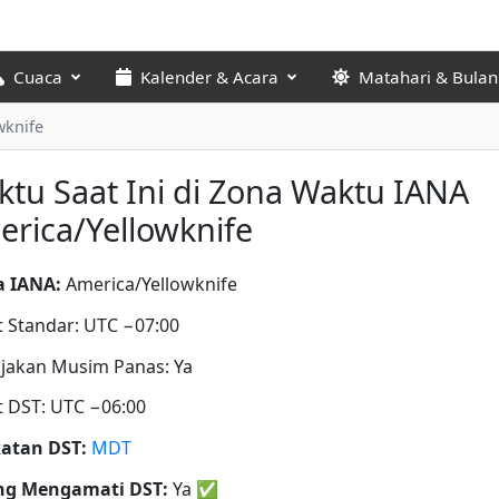
Cuaca
Kalender & Acara
Matahari & Bulan
wknife
tu Saat Ini di Zona Waktu IANA
rica/Yellowknife
 IANA:
America/Yellowknife
t Standar: UTC −07:00
jakan Musim Panas: Ya
t DST: UTC −06:00
atan DST:
MDT
ng Mengamati DST:
Ya
✅