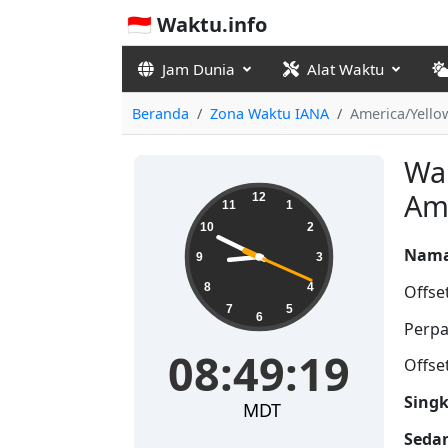
🇮🇩 Waktu.info
Jam Dunia
Alat Waktu
Beranda
Zona Waktu IANA
America/Yello
Wak
08:49:19
Ame
12
11
1
10
2
Nama
9
3
8
4
Offse
7
5
6
Perpa
08:49:19
Offse
Singk
MDT
Seda