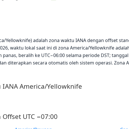
ica/Yellowknife) adalah zona waktu IANA dengan offset sta
26, waktu lokal saat ini di zona America/Yellowknife adala
panas, beralih ke UTC−06:00 selama periode DST; tanggal
dan diterapkan secara otomatis oleh sistem operasi. Zona 
 IANA America/Yellowknife
 Offset UTC −07:00