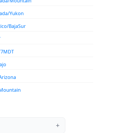
ada/Mountain
ada/Yukon
ico/BajaSur
T
T7MDT
ajo
Arizona
Mountain