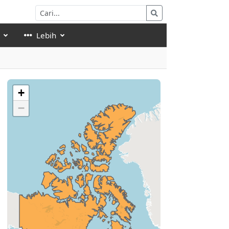
Lebih
+
−