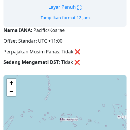
⛶
Layar Penuh
Tampilkan format 12 jam
Nama IANA:
Pacific/Kosrae
Offset Standar: UTC +11:00
Perpajakan Musim Panas: Tidak ❌
Sedang Mengamati DST:
Tidak
❌
+
−