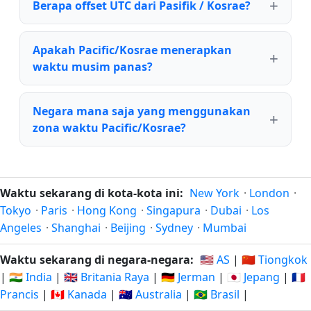
Berapa offset UTC dari Pasifik / Kosrae?
Apakah Pacific/Kosrae menerapkan
waktu musim panas?
Negara mana saja yang menggunakan
zona waktu Pacific/Kosrae?
Waktu sekarang di kota-kota ini:
New York
·
London
·
Tokyo
·
Paris
·
Hong Kong
·
Singapura
·
Dubai
·
Los
Angeles
·
Shanghai
·
Beijing
·
Sydney
·
Mumbai
Waktu sekarang di negara-negara:
🇺🇸 AS
|
🇨🇳 Tiongkok
|
🇮🇳 India
|
🇬🇧 Britania Raya
|
🇩🇪 Jerman
|
🇯🇵 Jepang
|
🇫🇷
Prancis
|
🇨🇦 Kanada
|
🇦🇺 Australia
|
🇧🇷 Brasil
|