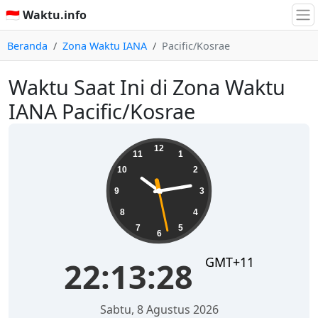
🇮🇩 Waktu.info
Beranda
Zona Waktu IANA
Pacific/Kosrae
Waktu Saat Ini di Zona Waktu
IANA Pacific/Kosrae
22:13:28
12
11
1
10
2
9
3
8
4
7
5
6
GMT+11
22:13:28
Sabtu, 8 Agustus 2026