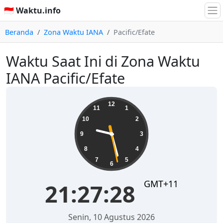
🇮🇩 Waktu.info
Beranda
Zona Waktu IANA
Pacific/Efate
Waktu Saat Ini di Zona Waktu
IANA Pacific/Efate
21:27:28
12
11
1
10
2
9
3
8
4
7
5
6
GMT+11
21:27:28
Senin, 10 Agustus 2026