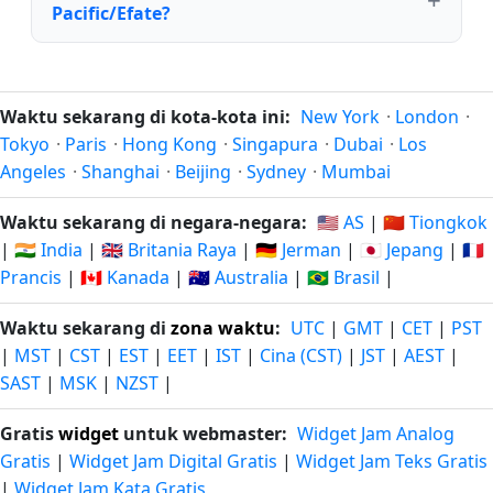
Pacific/Efate?
Waktu sekarang di kota-kota ini:
New York
·
London
·
Tokyo
·
Paris
·
Hong Kong
·
Singapura
·
Dubai
·
Los
Angeles
·
Shanghai
·
Beijing
·
Sydney
·
Mumbai
Waktu sekarang di negara-negara:
🇺🇸 AS
|
🇨🇳 Tiongkok
|
🇮🇳 India
|
🇬🇧 Britania Raya
|
🇩🇪 Jerman
|
🇯🇵 Jepang
|
🇫🇷
Prancis
|
🇨🇦 Kanada
|
🇦🇺 Australia
|
🇧🇷 Brasil
|
Waktu sekarang di
zona waktu
:
UTC
|
GMT
|
CET
|
PST
|
MST
|
CST
|
EST
|
EET
|
IST
|
Cina (CST)
|
JST
|
AEST
|
SAST
|
MSK
|
NZST
|
Gratis
widget
untuk webmaster:
Widget Jam Analog
Gratis
|
Widget Jam Digital Gratis
|
Widget Jam Teks Gratis
|
Widget Jam Kata Gratis