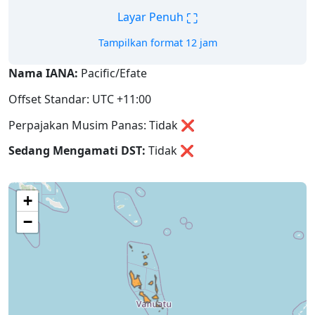
⛶
Layar Penuh
Tampilkan format 12 jam
Nama IANA:
Pacific/Efate
Offset Standar: UTC +11:00
Perpajakan Musim Panas: Tidak ❌
Sedang Mengamati DST:
Tidak
❌
+
−