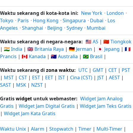
Waktu sekarang di kota-kota ini:
New York
·
London
·
Tokyo
·
Paris
·
Hong Kong
·
Singapura
·
Dubai
·
Los
Angeles
·
Shanghai
·
Beijing
·
Sydney
·
Mumbai
Waktu sekarang di negara-negara:
🇺🇸 AS
|
🇨🇳 Tiongkok
|
🇮🇳 India
|
🇬🇧 Britania Raya
|
🇩🇪 Jerman
|
🇯🇵 Jepang
|
🇫🇷
Prancis
|
🇨🇦 Kanada
|
🇦🇺 Australia
|
🇧🇷 Brasil
|
Waktu sekarang di
zona waktu
:
UTC
|
GMT
|
CET
|
PST
|
MST
|
CST
|
EST
|
EET
|
IST
|
Cina (CST)
|
JST
|
AEST
|
SAST
|
MSK
|
NZST
|
Gratis
widget
untuk webmaster:
Widget Jam Analog
Gratis
|
Widget Jam Digital Gratis
|
Widget Jam Teks Gratis
|
Widget Jam Kata Gratis
Waktu Unix
|
Alarm
|
Stopwatch
|
Timer
|
Multi-Timer
|