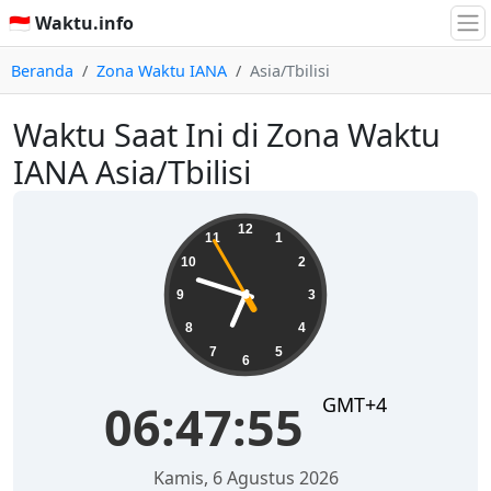
🇮🇩 Waktu.info
Beranda
Zona Waktu IANA
Asia/Tbilisi
Waktu Saat Ini di Zona Waktu
IANA Asia/Tbilisi
06:47:56
12
11
1
10
2
9
3
8
4
7
5
6
GMT+4
06:47:56
Kamis, 6 Agustus 2026