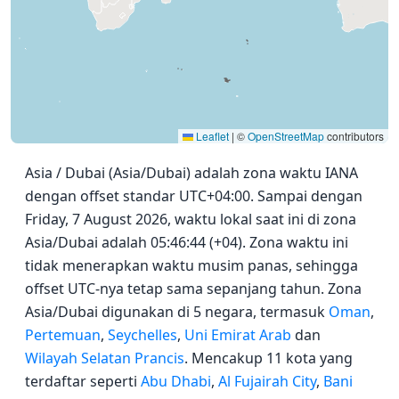
Leaflet
|
©
OpenStreetMap
contributors
Asia / Dubai (Asia/Dubai) adalah zona waktu IANA
dengan offset standar UTC+04:00. Sampai dengan
Friday, 7 August 2026, waktu lokal saat ini di zona
Asia/Dubai adalah 05:46:44 (+04). Zona waktu ini
tidak menerapkan waktu musim panas, sehingga
offset UTC-nya tetap sama sepanjang tahun. Zona
Asia/Dubai digunakan di 5 negara, termasuk
Oman
,
Pertemuan
,
Seychelles
,
Uni Emirat Arab
dan
Wilayah Selatan Prancis
. Mencakup 11 kota yang
terdaftar seperti
Abu Dhabi
,
Al Fujairah City
,
Bani