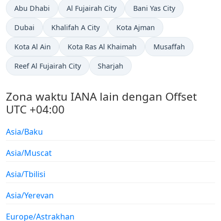
Abu Dhabi
Al Fujairah City
Bani Yas City
Dubai
Khalifah A City
Kota Ajman
Kota Al Ain
Kota Ras Al Khaimah
Musaffah
Reef Al Fujairah City
Sharjah
Zona waktu IANA lain dengan Offset
UTC +04:00
Asia/Baku
Asia/Muscat
Asia/Tbilisi
Asia/Yerevan
Europe/Astrakhan