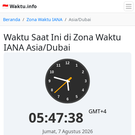
🇮🇩 Waktu.info
Beranda
Zona Waktu IANA
Asia/Dubai
Waktu Saat Ini di Zona Waktu
IANA Asia/Dubai
05:47:39
12
11
1
10
2
9
3
8
4
7
5
6
GMT+4
05:47:39
Jumat, 7 Agustus 2026