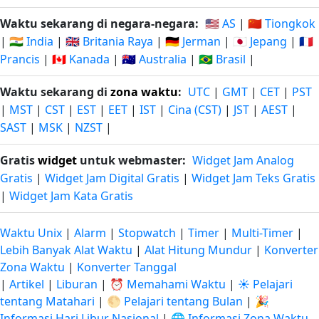
Waktu sekarang di negara-negara:
🇺🇸 AS
|
🇨🇳 Tiongkok
|
🇮🇳 India
|
🇬🇧 Britania Raya
|
🇩🇪 Jerman
|
🇯🇵 Jepang
|
🇫🇷
Prancis
|
🇨🇦 Kanada
|
🇦🇺 Australia
|
🇧🇷 Brasil
|
Waktu sekarang di
zona waktu
:
UTC
|
GMT
|
CET
|
PST
|
MST
|
CST
|
EST
|
EET
|
IST
|
Cina (CST)
|
JST
|
AEST
|
SAST
|
MSK
|
NZST
|
Gratis
widget
untuk webmaster:
Widget Jam Analog
Gratis
|
Widget Jam Digital Gratis
|
Widget Jam Teks Gratis
|
Widget Jam Kata Gratis
Waktu Unix
|
Alarm
|
Stopwatch
|
Timer
|
Multi-Timer
|
Lebih Banyak Alat Waktu
|
Alat Hitung Mundur
|
Konverter
Zona Waktu
|
Konverter Tanggal
|
Artikel
|
Liburan
|
⏰ Memahami Waktu
|
☀️ Pelajari
tentang Matahari
|
🌕 Pelajari tentang Bulan
|
🎉
Informasi Hari Libur Nasional
|
🌐 Informasi Zona Waktu