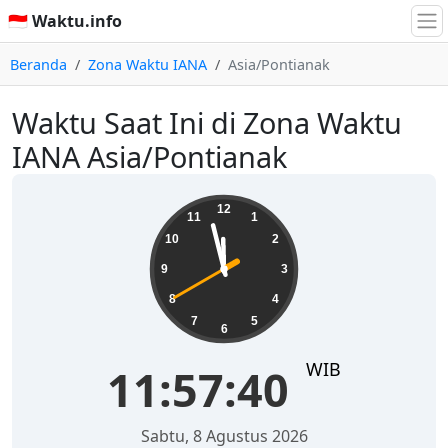
🇮🇩 Waktu.info
Beranda
Zona Waktu IANA
Asia/Pontianak
Waktu Saat Ini di Zona Waktu
IANA Asia/Pontianak
11:57:40
12
11
1
10
2
9
3
8
4
7
5
6
WIB
11:57:40
Sabtu, 8 Agustus 2026