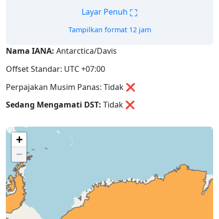
⛶
Layar Penuh
Tampilkan format 12 jam
Nama IANA:
Antarctica/Davis
Offset Standar: UTC +07:00
Perpajakan Musim Panas: Tidak ❌
Sedang Mengamati DST:
Tidak
❌
+
−