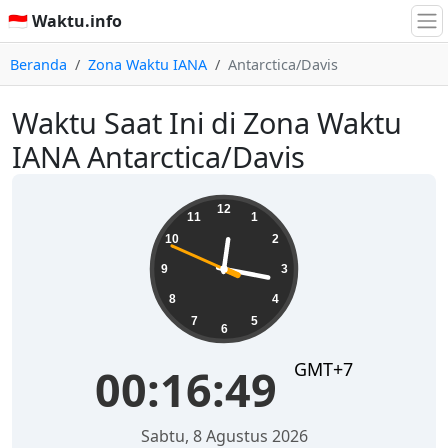
🇮🇩 Waktu.info
Beranda
Zona Waktu IANA
Antarctica/Davis
Waktu Saat Ini di Zona Waktu
IANA Antarctica/Davis
00:16:49
12
11
1
10
2
9
3
8
4
7
5
6
GMT+7
00:16:49
Sabtu, 8 Agustus 2026