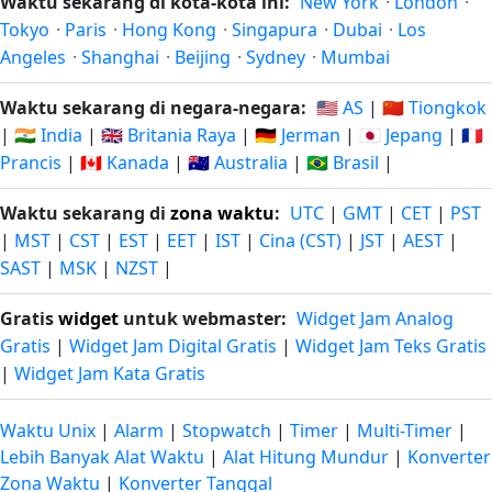
Waktu sekarang di kota-kota ini:
New York
·
London
·
Tokyo
·
Paris
·
Hong Kong
·
Singapura
·
Dubai
·
Los
Angeles
·
Shanghai
·
Beijing
·
Sydney
·
Mumbai
Waktu sekarang di negara-negara:
🇺🇸 AS
|
🇨🇳 Tiongkok
|
🇮🇳 India
|
🇬🇧 Britania Raya
|
🇩🇪 Jerman
|
🇯🇵 Jepang
|
🇫🇷
Prancis
|
🇨🇦 Kanada
|
🇦🇺 Australia
|
🇧🇷 Brasil
|
Waktu sekarang di
zona waktu
:
UTC
|
GMT
|
CET
|
PST
|
MST
|
CST
|
EST
|
EET
|
IST
|
Cina (CST)
|
JST
|
AEST
|
SAST
|
MSK
|
NZST
|
Gratis
widget
untuk webmaster:
Widget Jam Analog
Gratis
|
Widget Jam Digital Gratis
|
Widget Jam Teks Gratis
|
Widget Jam Kata Gratis
Waktu Unix
|
Alarm
|
Stopwatch
|
Timer
|
Multi-Timer
|
Lebih Banyak Alat Waktu
|
Alat Hitung Mundur
|
Konverter
Zona Waktu
|
Konverter Tanggal