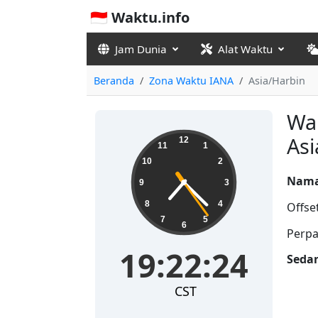
🇮🇩 Waktu.info
Jam Dunia
Alat Waktu
Beranda
Zona Waktu IANA
Asia/Harbin
Wak
19:22:24
Asi
12
11
1
10
2
Nama
9
3
8
4
Offse
7
5
6
Perpa
19:22:24
Seda
CST