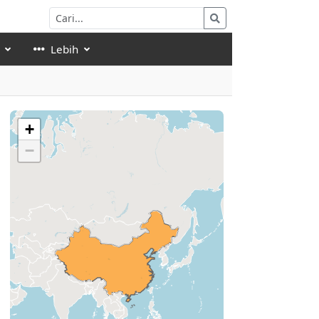
Lebih
+
−