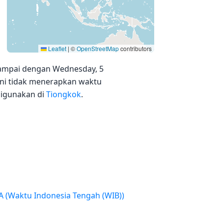
Leaflet
|
©
OpenStreetMap
contributors
 Sampai dengan Wednesday, 5
 ini tidak menerapkan waktu
digunakan di
Tiongkok
.
WITA (Waktu Indonesia Tengah (WIB))