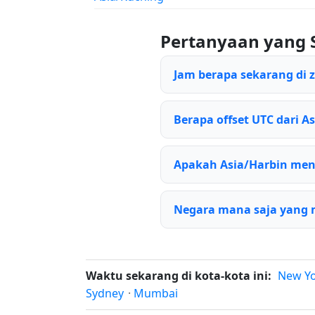
Pertanyaan yang 
Jam berapa sekarang di 
Berapa offset UTC dari As
Apakah Asia/Harbin me
Negara mana saja yang
Waktu sekarang di kota-kota ini:
New Y
Sydney
·
Mumbai