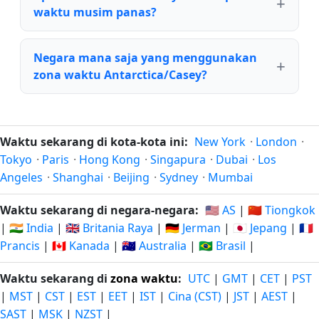
waktu musim panas?
Negara mana saja yang menggunakan
zona waktu Antarctica/Casey?
Waktu sekarang di kota-kota ini:
New York
·
London
·
Tokyo
·
Paris
·
Hong Kong
·
Singapura
·
Dubai
·
Los
Angeles
·
Shanghai
·
Beijing
·
Sydney
·
Mumbai
Waktu sekarang di negara-negara:
🇺🇸 AS
|
🇨🇳 Tiongkok
|
🇮🇳 India
|
🇬🇧 Britania Raya
|
🇩🇪 Jerman
|
🇯🇵 Jepang
|
🇫🇷
Prancis
|
🇨🇦 Kanada
|
🇦🇺 Australia
|
🇧🇷 Brasil
|
Waktu sekarang di
zona waktu
:
UTC
|
GMT
|
CET
|
PST
|
MST
|
CST
|
EST
|
EET
|
IST
|
Cina (CST)
|
JST
|
AEST
|
SAST
|
MSK
|
NZST
|