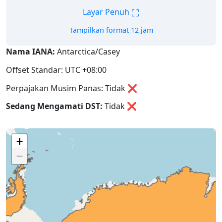
⛶
Layar Penuh
Tampilkan format 12 jam
Nama IANA:
Antarctica/Casey
Offset Standar: UTC +08:00
Perpajakan Musim Panas: Tidak ❌
Sedang Mengamati DST:
Tidak
❌
+
−