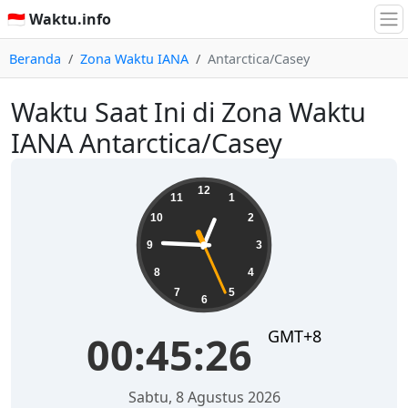
🇮🇩 Waktu.info
Beranda
Zona Waktu IANA
Antarctica/Casey
Waktu Saat Ini di Zona Waktu
IANA Antarctica/Casey
00:45:26
12
11
1
10
2
9
3
8
4
7
5
6
GMT+8
00:45:26
Sabtu, 8 Agustus 2026