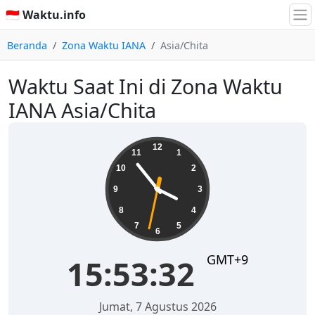
🇮🇩 Waktu.info
Beranda
Zona Waktu IANA
Asia/Chita
Waktu Saat Ini di Zona Waktu
IANA Asia/Chita
15:53:32
12
11
1
10
2
9
3
8
4
7
5
6
GMT+9
15:53:32
Jumat, 7 Agustus 2026