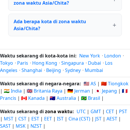
zona waktu Asia/Chita?
Ada berapa kota di zona waktu
Asia/Chita?
Waktu sekarang di kota-kota ini:
New York
·
London
·
Tokyo
·
Paris
·
Hong Kong
·
Singapura
·
Dubai
·
Los
Angeles
·
Shanghai
·
Beijing
·
Sydney
·
Mumbai
Waktu sekarang di negara-negara:
🇺🇸 AS
|
🇨🇳 Tiongkok
|
🇮🇳 India
|
🇬🇧 Britania Raya
|
🇩🇪 Jerman
|
🇯🇵 Jepang
|
🇫🇷
Prancis
|
🇨🇦 Kanada
|
🇦🇺 Australia
|
🇧🇷 Brasil
|
Waktu sekarang di
zona waktu
:
UTC
|
GMT
|
CET
|
PST
|
MST
|
CST
|
EST
|
EET
|
IST
|
Cina (CST)
|
JST
|
AEST
|
SAST
|
MSK
|
NZST
|