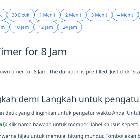
k
30 Detik
1 Menit
2 Menit
3 Menit
4 Menit
Jam
10 Jam
12 Jam
24 Jam
Timer for 8 Jam
wn timer for 8 Jam. The duration is pre-filled. Just click 'S
ah demi Langkah untuk pengatur 
 detik yang diinginkan untuk pengatur waktu Anda. Untuk 
l):
Klik nama bawaan untuk memberi label khusus seperti 
rwarna hijau untuk memulai hitung mundur. Tombol akan 