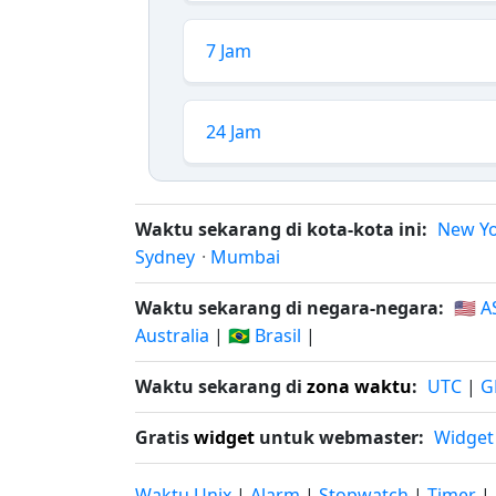
7 Jam
24 Jam
Waktu sekarang di kota-kota ini:
New Y
Sydney
·
Mumbai
Waktu sekarang di negara-negara:
🇺🇸 A
Australia
|
🇧🇷 Brasil
|
Waktu sekarang di
zona waktu
:
UTC
|
G
Gratis
widget
untuk webmaster:
Widget
Waktu Unix
|
Alarm
|
Stopwatch
|
Timer
|