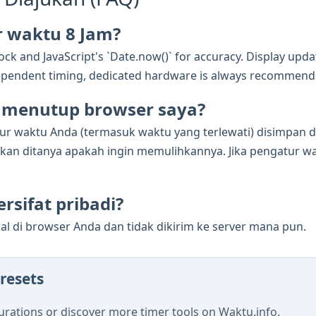
r waktu 8 Jam?
ck and JavaScript's `Date.now()` for accuracy. Display updat
e-dependent timing, dedicated hardware is always recommend
ya menutup browser saya?
tur waktu Anda (termasuk waktu yang terlewati) disimpan 
n ditanya apakah ingin memulihkannya. Jika pengatur wak
rsifat pribadi?
al di browser Anda dan tidak dikirim ke server mana pun.
resets
ations or discover more timer tools on Waktu.info.