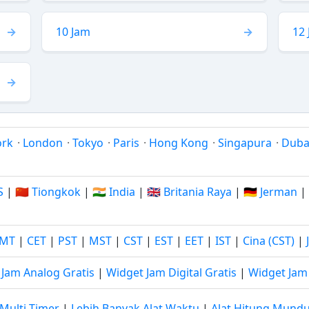
10 Jam
12
ork
·
London
·
Tokyo
·
Paris
·
Hong Kong
·
Singapura
·
Duba
S
|
🇨🇳 Tiongkok
|
🇮🇳 India
|
🇬🇧 Britania Raya
|
🇩🇪 Jerman
|
MT
|
CET
|
PST
|
MST
|
CST
|
EST
|
EET
|
IST
|
Cina (CST)
|
 Jam Analog Gratis
|
Widget Jam Digital Gratis
|
Widget Jam 
Multi-Timer
|
Lebih Banyak Alat Waktu
|
Alat Hitung Mund