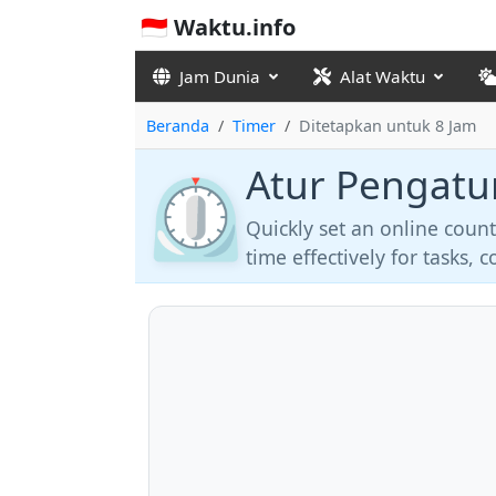
🇮🇩 Waktu.info
Jam Dunia
Alat Waktu
Beranda
Timer
Ditetapkan untuk 8 Jam
Atur Pengatu
⏲️
Quickly set an online coun
time effectively for tasks,