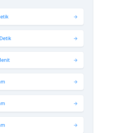
etik
Detik
Menit
Jam
Jam
Jam