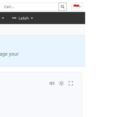
🇮🇩
▾
Lebih
nage your