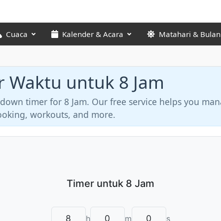
Cuaca
Kalender & Acara
Matahari & Bulan
r Waktu untuk 8 Jam
tdown timer for 8 Jam. Our free service helps you ma
 cooking, workouts, and more.
h
m
s