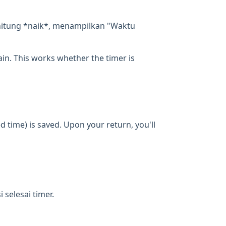
ghitung *naik*, menampilkan "Waktu
gain. This works whether the timer is
d time) is saved. Upon your return, you'll
selesai timer.