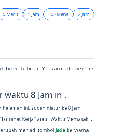
5 Menit
1 Jam
100 Menit
2 Jam
tart Timer' to begin. You can customize the
waktu 8 Jam ini.
halaman ini, sudah diatur ke 8 Jam.
"Istirahat Kerja" atau "Waktu Memasak".
berubah menjadi tombol
Jeda
berwarna