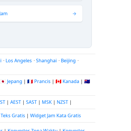
 Jam
i
·
Los Angeles
·
Shanghai
·
Beijing
·
🇯🇵 Jepang
|
🇫🇷 Prancis
|
🇨🇦 Kanada
|
🇦🇺
JST
|
AEST
|
SAST
|
MSK
|
NZST
|
Teks Gratis
|
Widget Jam Kata Gratis
ur
|
Konverter Zona Waktu
|
Konverter