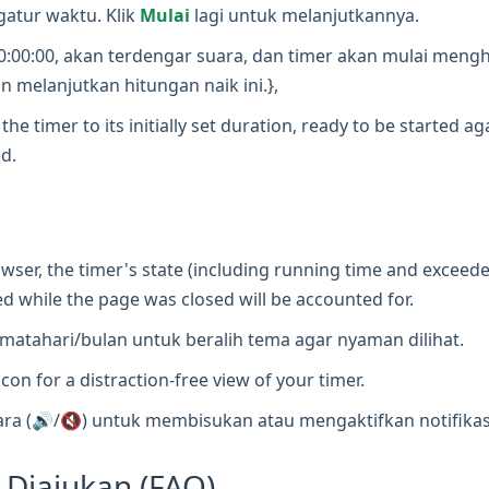
atur waktu. Klik
Mulai
lagi untuk melanjutkannya.
0:00:00, akan terdengar suara, dan timer akan mulai men
n melanjutkan hitungan naik ini.},
the timer to its initially set duration, ready to be started a
d.
wser, the timer's state (including running time and exceede
d while the page was closed will be accounted for.
atahari/bulan untuk beralih tema agar nyaman dilihat.
icon for a distraction-free view of your timer.
a (🔊/🔇) untuk membisukan atau mengaktifkan notifikasi 
 Diajukan (FAQ)