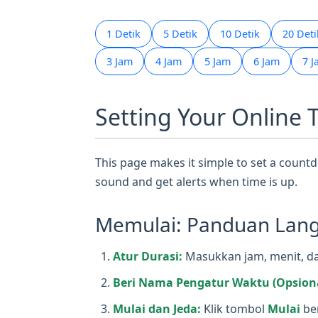
1 Detik
5 Detik
10 Detik
20 Deti
3 Jam
4 Jam
5 Jam
6 Jam
7 
Setting Your Online 
This page makes it simple to set a countdo
sound and get alerts when time is up.
Memulai: Panduan Langk
Atur Durasi:
Masukkan jam, menit, dan
Beri Nama Pengatur Waktu (Opsiona
Mulai dan Jeda:
Klik tombol
Mulai
be