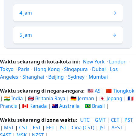
4 Jam
5 Jam
Waktu sekarang di kota-kota ini:
New York
·
London
·
Tokyo
·
Paris
·
Hong Kong
·
Singapura
·
Dubai
·
Los
Angeles
·
Shanghai
·
Beijing
·
Sydney
·
Mumbai
Waktu sekarang di negara-negara:
🇺🇸 AS
|
🇨🇳 Tiongkok
|
🇮🇳 India
|
🇬🇧 Britania Raya
|
🇩🇪 Jerman
|
🇯🇵 Jepang
|
🇫🇷
Prancis
|
🇨🇦 Kanada
|
🇦🇺 Australia
|
🇧🇷 Brasil
|
Waktu sekarang di
zona waktu
:
UTC
|
GMT
|
CET
|
PST
|
MST
|
CST
|
EST
|
EET
|
IST
|
Cina (CST)
|
JST
|
AEST
|
SAST
|
MSK
|
NZST
|