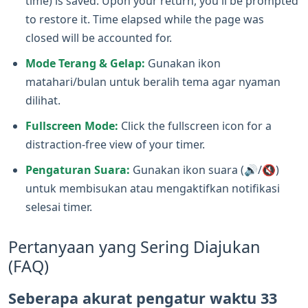
time) is saved. Upon your return, you'll be prompted
to restore it. Time elapsed while the page was
closed will be accounted for.
Mode Terang & Gelap:
Gunakan ikon
matahari/bulan untuk beralih tema agar nyaman
dilihat.
Fullscreen Mode:
Click the fullscreen icon for a
distraction-free view of your timer.
Pengaturan Suara:
Gunakan ikon suara (🔊/🔇)
untuk membisukan atau mengaktifkan notifikasi
selesai timer.
Pertanyaan yang Sering Diajukan
(FAQ)
Seberapa akurat pengatur waktu 33