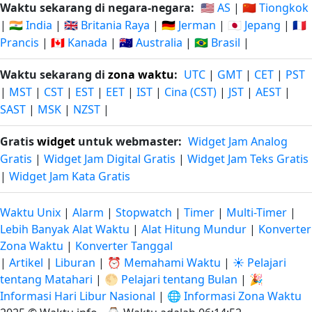
Waktu sekarang di negara-negara:
🇺🇸 AS
|
🇨🇳 Tiongkok
|
🇮🇳 India
|
🇬🇧 Britania Raya
|
🇩🇪 Jerman
|
🇯🇵 Jepang
|
🇫🇷
Prancis
|
🇨🇦 Kanada
|
🇦🇺 Australia
|
🇧🇷 Brasil
|
Waktu sekarang di
zona waktu
:
UTC
|
GMT
|
CET
|
PST
|
MST
|
CST
|
EST
|
EET
|
IST
|
Cina (CST)
|
JST
|
AEST
|
SAST
|
MSK
|
NZST
|
Gratis
widget
untuk webmaster:
Widget Jam Analog
Gratis
|
Widget Jam Digital Gratis
|
Widget Jam Teks Gratis
|
Widget Jam Kata Gratis
Waktu Unix
|
Alarm
|
Stopwatch
|
Timer
|
Multi-Timer
|
Lebih Banyak Alat Waktu
|
Alat Hitung Mundur
|
Konverter
Zona Waktu
|
Konverter Tanggal
|
Artikel
|
Liburan
|
⏰ Memahami Waktu
|
☀️ Pelajari
tentang Matahari
|
🌕 Pelajari tentang Bulan
|
🎉
Informasi Hari Libur Nasional
|
🌐 Informasi Zona Waktu