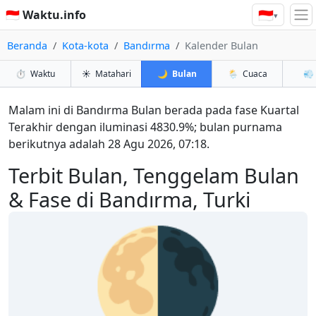
🇮🇩
🇮🇩 Waktu.info
▾
Beranda
Kota-kota
Bandırma
Kalender Bulan
⏱️
Waktu
☀️
Matahari
🌙
Bulan
🌦️
Cuaca
💨
Malam ini di Bandırma Bulan berada pada fase Kuartal
Terakhir dengan iluminasi 4830.9%; bulan purnama
berikutnya adalah 28 Agu 2026, 07:18.
Terbit Bulan, Tenggelam Bulan
& Fase di Bandırma, Turki
🌗