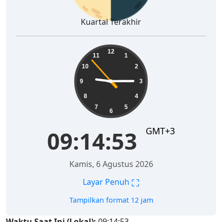
Kuartal Terakhir
09:14:54
12
11
1
10
2
9
3
8
4
7
5
6
GMT+3
09:14:54
Kamis, 6 Agustus 2026
⛶
Layar Penuh
Tampilkan format 12 jam
Waktu Saat Ini (Lokal):
09:14:54