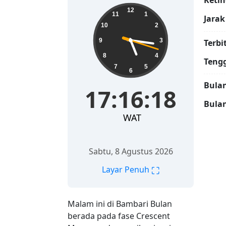
Ketin
17:16:19
12
11
1
Jarak
10
2
9
3
Terbi
8
4
Teng
7
5
6
Bulan
17:16:19
Bula
WAT
Sabtu, 8 Agustus 2026
⛶
Layar Penuh
Malam ini di Bambari Bulan
berada pada fase Crescent