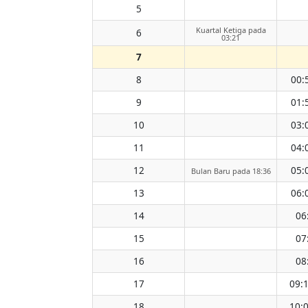
5
Kuartal Ketiga pada
6
03:21
7
8
00:
9
01:
10
03:
11
04:
12
05:
Bulan Baru pada 18:36
13
06:
14
06
15
07
16
08
17
09:
18
10: