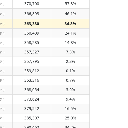
370,700
57.3%
7° )
366,893
46.1%
4° )
363,380
34.8%
3° )
360,409
24.1%
8° )
358,285
14.8%
4° )
357,327
7.3%
2° )
357,795
2.3%
9° )
359,812
0.1%
2° )
363,316
0.7%
5° )
368,054
3.9%
8° )
373,624
9.4%
0° )
379,542
16.5%
6° )
385,307
25.0%
7° )
390,462
34.2%
7° )