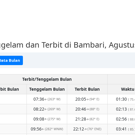
ggelam dan Terbit di Bambari, Agust
Data Bulan
Terbit/Tenggelam Bulan
rbit Bulan
Tenggelam Bulan
Terbit Bulan
Waktu
07:36
20:05
01:30
(263° W)
(94° E)
( 75.
↑
↑
08:22
20:46
02:13
(269° W)
(88° E)
( 81.
↑
↑
09:08
21:28
02:56
(275° W)
(82° E)
( 88.
↑
↑
09:56
22:12
03:41
(282° WNW)
(76° ENE)
( 85.
↑
↑