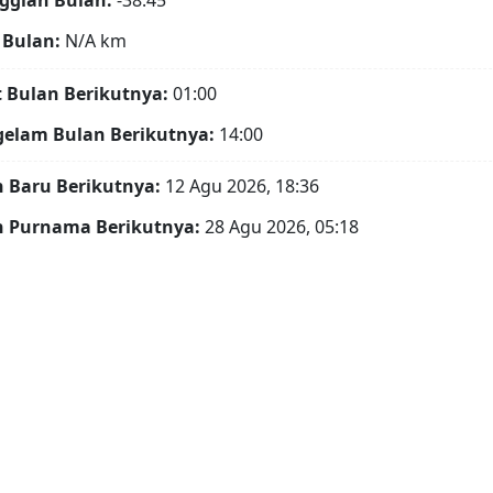
ggian Bulan:
-38.45°
 Bulan:
N/A
km
t Bulan Berikutnya:
01:00
gelam Bulan Berikutnya:
14:00
 Baru Berikutnya:
12 Agu 2026, 18:36
n Purnama Berikutnya:
28 Agu 2026, 05:18