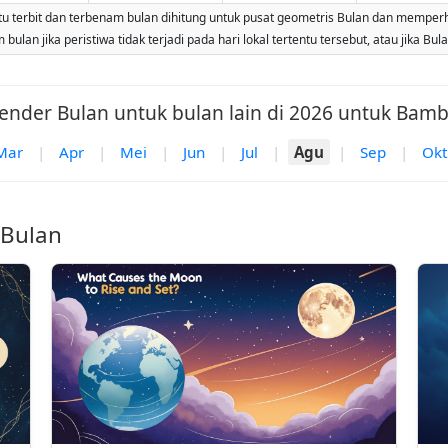
terbit dan terbenam bulan dihitung untuk pusat geometris Bulan dan memperhitung
ulan jika peristiwa tidak terjadi pada hari lokal tertentu tersebut, atau jika Bu
ender Bulan untuk bulan lain di 2026 untuk Bamb
Mar
|
Apr
|
Mei
|
Jun
|
Jul
|
Agu
|
Sep
|
Okt
 Bulan