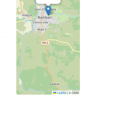
Leaflet
|
© OSM