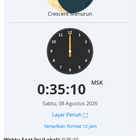
Crescent Menurun
12
11
1
10
2
9
3
8
4
7
5
6
MSK
0:35:10
Sabtu, 08 Agustus 2026
⛶
Layar Penuh
Tampilkan format 12 jam
Waktu Saat Ini (Lokal):
0:35:10