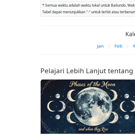
* Semua waktu adalah waktu lokal untuk Bailundo. Waktu
Tabel dapat menunjukkan "-" untuk terbit atau terbenam b
Kal
Jan
|
Feb
|
Pelajari Lebih Lanjut tentang