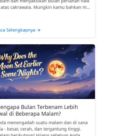
lam dan menyaksikan Bulan perlahan naik
 atas cakrawala. Mungkin kamu bahkan m...
aca Selengkapnya
→
engapa Bulan Terbenam Lebih
wal di Beberapa Malam?
nda menengadah suatu malam dan di sana
a - besar, cerah, dan tergantung tinggi.
lam berikutnya? Hilang sebelum Anda...