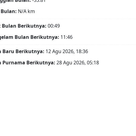
ggian Bulan:
-53.81°
 Bulan:
N/A
km
t Bulan Berikutnya:
00:49
gelam Bulan Berikutnya:
11:46
 Baru Berikutnya:
12 Agu 2026, 18:36
n Purnama Berikutnya:
28 Agu 2026, 05:18