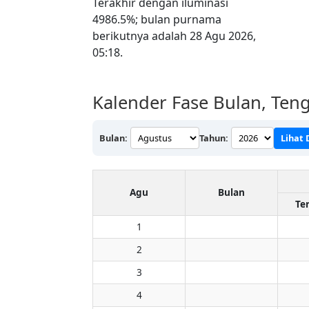
Terakhir dengan iluminasi
4986.5%; bulan purnama
berikutnya adalah 28 Agu 2026,
05:18.
Kalender Fase Bulan, Ten
Bulan:
Tahun:
Lihat 
Agu
Bulan
Te
1
2
3
4