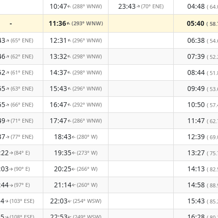
10:47
23:43
04:48
(288° WNW)
(70° ENE)
( 64.
↑
↑
-
11:36
05:40
(293° WNW)
( 58.
↑
43
12:31
06:38
(65° ENE)
(296° WNW)
( 54.
↑
↑
46
13:32
07:39
(62° ENE)
(298° WNW)
↑
↑
( 52.
52
14:37
08:44
(61° ENE)
(298° WNW)
↑
↑
( 51.
55
15:43
09:49
(63° ENE)
(296° WNW)
( 53.
↑
↑
55
16:47
10:50
(66° ENE)
(292° WNW)
( 57.
↑
↑
49
17:47
11:47
(71° ENE)
(286° WNW)
( 62.
↑
↑
37
18:43
12:39
(77° ENE)
(280° W)
( 69.
↑
↑
:22
19:35
13:27
(84° E)
(273° W)
( 75.
↑
↑
:03
20:25
14:13
(90° E)
(266° W)
( 82.
↑
↑
:44
21:14
14:58
(97° E)
(260° W)
( 88.
↑
↑
24
22:03
15:43
(103° ESE)
(254° WSW)
( 85.
↑
↑
05
22:53
16:28
(108° ESE)
(249° WSW)
( 80.
↑
↑