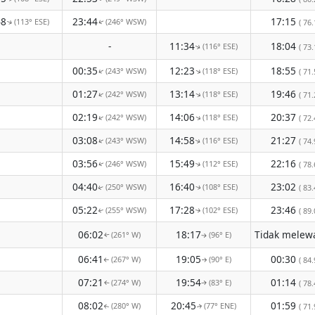
48
23:44
17:15
(113° ESE)
(246° WSW)
( 76.
↑
↑
-
11:34
18:04
(116° ESE)
( 73.
↑
00:35
12:23
18:55
(243° WSW)
(118° ESE)
↑
( 71.
↑
01:27
13:14
19:46
(242° WSW)
(118° ESE)
↑
↑
( 71.
02:19
14:06
20:37
(242° WSW)
(118° ESE)
↑
↑
( 72.
03:08
14:58
21:27
(243° WSW)
(116° ESE)
( 74.
↑
↑
03:56
15:49
22:16
(246° WSW)
(112° ESE)
( 78.
↑
↑
04:40
16:40
23:02
(250° WSW)
(108° ESE)
( 83.
↑
↑
05:22
17:28
23:46
(255° WSW)
(102° ESE)
( 89.
↑
↑
06:02
18:17
(261° W)
(96° E)
↑
↑
06:41
19:05
00:30
(267° W)
(90° E)
( 84.
↑
↑
07:21
19:54
01:14
(274° W)
(83° E)
( 78.
↑
↑
08:02
20:45
01:59
(280° W)
(77° ENE)
( 71.
↑
↑