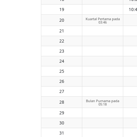
19
10:
Kuartal Pertama pada
20
03:46
21
22
23
24
25
26
27
Bulan Purnama pada
28
05:18
29
30
31