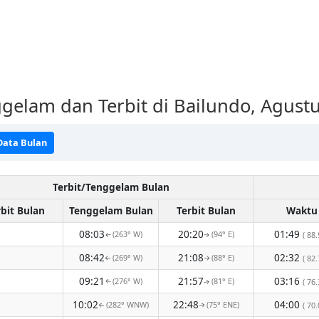
ggelam dan Terbit di Bailundo, Agust
Data Bulan
Terbit/Tenggelam Bulan
rbit Bulan
Tenggelam Bulan
Terbit Bulan
Waktu
08:03
20:20
01:49
(263° W)
(94° E)
( 88.
↑
↑
08:42
21:08
02:32
(269° W)
(88° E)
( 82.
↑
↑
09:21
21:57
03:16
(276° W)
(81° E)
( 76.
↑
↑
10:02
22:48
04:00
(282° WNW)
(75° ENE)
( 70.
↑
↑