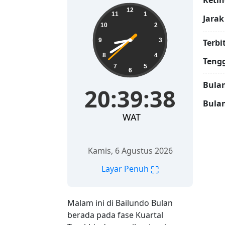
Ketin
20:39:39
12
11
1
Jarak
10
2
9
3
Terbi
8
4
Teng
7
5
6
Bulan
20:39:39
Bula
WAT
Kamis, 6 Agustus 2026
⛶
Layar Penuh
Malam ini di Bailundo Bulan
berada pada fase Kuartal