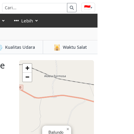
🇮🇩
▾
Lebih

🕌
Kualitas Udara
Waktu Salat
se
+
−
×
Bailundo