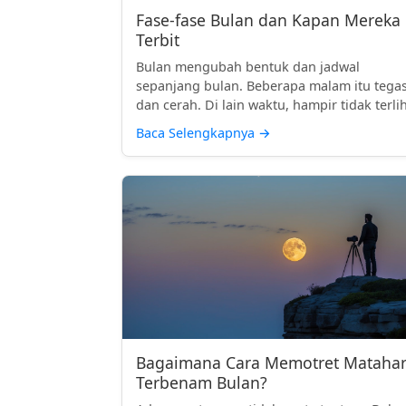
Fase-fase Bulan dan Kapan Mereka
Terbit
Bulan mengubah bentuk dan jadwal
sepanjang bulan. Beberapa malam itu tega
dan cerah. Di lain waktu, hampir tidak terlih
Baca Selengkapnya
→
Bagaimana Cara Memotret Matahar
Terbenam Bulan?