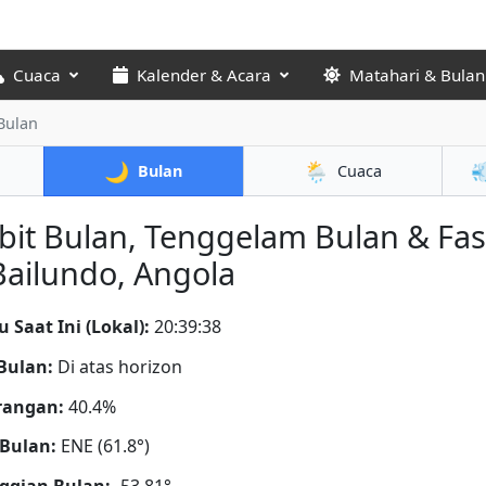
Cuaca
Kalender & Acara
Matahari & Bulan
Bulan
🌙
🌦️

Bulan
Cuaca
bit Bulan, Tenggelam Bulan & Fa
Bailundo, Angola
 Saat Ini (Lokal):
20:39:39
Bulan:
Di atas horizon
rangan:
40.4%
Bulan:
ENE (61.8°)