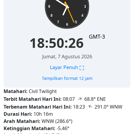
9
3
8
4
7
5
6
GMT-3
18:50:28
Jumat, 7 Agustus 2026
⛶
Layar Penuh
Tampilkan format 12 jam
Matahari:
Civil Twilight
↑
Terbit Matahari Hari Ini:
08:07
68.8° ENE
↑
Terbenam Matahari Hari Ini:
18:23
291.0° WNW
Durasi Hari:
10h 16m
Arah Matahari:
WNW (286.6°)
Ketinggian Matahari:
-5.46°