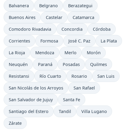
Balvanera
Belgrano
Berazategui
Buenos Aires
Castelar
Catamarca
Comodoro Rivadavia
Concordia
Córdoba
Corrientes
Formosa
José C. Paz
La Plata
La Rioja
Mendoza
Merlo
Morón
Neuquén
Paraná
Posadas
Quilmes
Resistansi
Río Cuarto
Rosario
San Luis
San Nicolás de los Arroyos
San Rafael
San Salvador de Jujuy
Santa Fe
Santiago del Estero
Tandil
Villa Lugano
Zárate