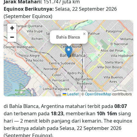
Jarak Matahari:
151.747 juta km
Equinox Berikutnya:
Selasa, 22 September 2026
(September Equinox)
+
×
−
Bahía Blanca
Leaflet
|
©
OpenStreetMap
contributors
di Bahía Blanca, Argentina matahari terbit pada
08:07
dan terbenam pada
18:23
, memberikan
10h 16m
siang
hari — 2 menit lebih panjang dari kemarin. The equinox
berikutnya adalah pada Selasa, 22 September 2026
(September Equinox).