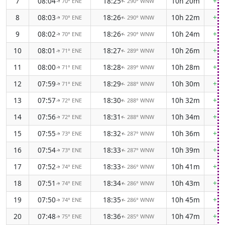
7
08:04
18:25
10h 20m
+1m
70° ENE
290° WNW
↑
↑
8
08:03
18:26
10h 22m
+2m
70° ENE
290° WNW
↑
↑
9
08:02
18:26
10h 24m
+2m
70° ENE
290° WNW
↑
↑
10
08:01
18:27
10h 26m
+2m
71° ENE
289° WNW
↑
↑
11
08:00
18:28
10h 28m
+2m
71° ENE
289° WNW
↑
↑
12
07:59
18:29
10h 30m
+2m
71° ENE
288° WNW
↑
↑
13
07:57
18:30
10h 32m
+2m
72° ENE
288° WNW
↑
↑
14
07:56
18:31
10h 34m
+2m
72° ENE
288° WNW
↑
↑
15
07:55
18:32
10h 36m
+2m
73° ENE
287° WNW
↑
↑
16
07:54
18:33
10h 39m
+2m
73° ENE
287° WNW
↑
↑
17
07:52
18:33
10h 41m
+2m
74° ENE
286° WNW
↑
↑
18
07:51
18:34
10h 43m
+2m
74° ENE
286° WNW
↑
↑
19
07:50
18:35
10h 45m
+2m
74° ENE
286° WNW
↑
↑
20
07:48
18:36
10h 47m
+2m
75° ENE
285° WNW
↑
↑