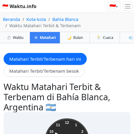
🇮🇩
🇮🇩 Waktu.info
▾
Beranda
Kota-kota
Bahía Blanca
Waktu Matahari Terbit & Terbenam
⏱️
Waktu
☀️
Matahari
🌙
Bulan
🌦️
Cuaca
💨
Matahari Terbit/Terbenam hari ini
Matahari Terbit/Terbenam besok
Waktu Matahari Terbit &
Terbenam di Bahía Blanca,
Argentina 🇦🇷
18:50:28
12
11
1
10
2