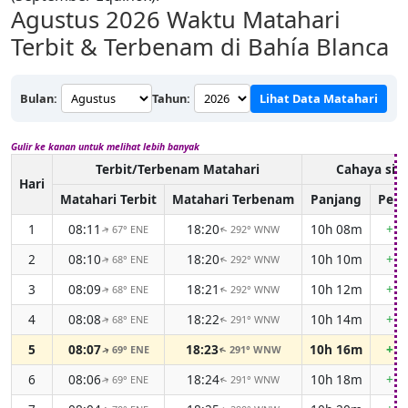
Agustus 2026
Waktu Matahari
Terbit & Terbenam di Bahía Blanca
Bulan:
Tahun:
Lihat Data Matahari
Gulir ke kanan untuk melihat lebih banyak
Terbit/Terbenam Matahari
Cahaya sia
Hari
Matahari Terbit
Matahari Terbenam
Panjang
Perb
1
08:11
18:20
10h 08m
+1m
67° ENE
292° WNW
↑
↑
2
08:10
18:20
10h 10m
+1m
68° ENE
292° WNW
↑
↑
3
08:09
18:21
10h 12m
+1m
68° ENE
292° WNW
↑
↑
4
08:08
18:22
10h 14m
+1m
68° ENE
291° WNW
↑
↑
5
08:07
18:23
10h 16m
+1m
69° ENE
291° WNW
↑
↑
6
08:06
18:24
10h 18m
+1m
69° ENE
291° WNW
↑
↑