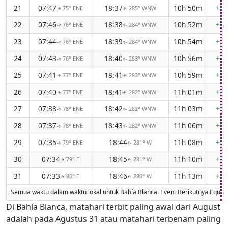
21
07:47
18:37
10h 50m
+2m
75° ENE
285° WNW
↑
↑
22
07:46
18:38
10h 52m
+2m
76° ENE
284° WNW
↑
↑
23
07:44
18:39
10h 54m
+2m
76° ENE
284° WNW
↑
↑
24
07:43
18:40
10h 56m
+2m
76° ENE
283° WNW
↑
↑
25
07:41
18:41
10h 59m
+2m
77° ENE
283° WNW
↑
↑
26
07:40
18:41
11h 01m
+2m
77° ENE
282° WNW
↑
↑
27
07:38
18:42
11h 03m
+2m
78° ENE
282° WNW
↑
↑
28
07:37
18:43
11h 06m
+2m
78° ENE
282° WNW
↑
↑
29
07:35
18:44
11h 08m
+2m
79° ENE
281° W
↑
↑
30
07:34
18:45
11h 10m
+2m
79° E
281° W
↑
↑
31
07:33
18:46
11h 13m
+2m
80° E
280° W
↑
↑
Semua waktu dalam waktu lokal untuk Bahía Blanca. Event Berikutnya Equin
Di Bahía Blanca, matahari terbit paling awal dari August
adalah pada Agustus 31 atau matahari terbenam paling