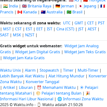
Waktu sekarang di negara-negara:
🇺🇸 AS
|
🇨🇳 Tiongkok
|
🇮🇳 India
|
🇬🇧 Britania Raya
|
🇩🇪 Jerman
|
🇯🇵 Jepang
|
🇫🇷
Prancis
|
🇨🇦 Kanada
|
🇦🇺 Australia
|
🇧🇷 Brasil
|
Waktu sekarang di
zona waktu
:
UTC
|
GMT
|
CET
|
PST
|
MST
|
CST
|
EST
|
EET
|
IST
|
Cina (CST)
|
JST
|
AEST
|
SAST
|
MSK
|
NZST
|
Gratis
widget
untuk webmaster:
Widget Jam Analog
Gratis
|
Widget Jam Digital Gratis
|
Widget Jam Teks Gratis
|
Widget Jam Kata Gratis
Waktu Unix
|
Alarm
|
Stopwatch
|
Timer
|
Multi-Timer
|
Lebih Banyak Alat Waktu
|
Alat Hitung Mundur
|
Konverter
Zona Waktu
|
Konverter Tanggal
|
Artikel
|
Liburan
|
⏰ Memahami Waktu
|
☀️ Pelajari
tentang Matahari
|
🌕 Pelajari tentang Bulan
|
🎉
Informasi Hari Libur Nasional
|
🌐 Informasi Zona Waktu
2025 © Waktu.info - ⌚
Waktu adalah 21:50:28