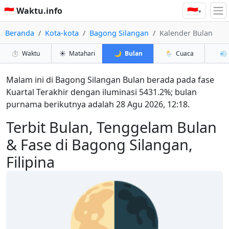
🇮🇩
🇮🇩 Waktu.info
▾
Beranda
Kota-kota
Bagong Silangan
Kalender Bulan
⏱️
Waktu
☀️
Matahari
🌙
Bulan
🌦️
Cuaca
💨
Malam ini di Bagong Silangan Bulan berada pada fase
Kuartal Terakhir dengan iluminasi 5431.2%; bulan
purnama berikutnya adalah 28 Agu 2026, 12:18.
Terbit Bulan, Tenggelam Bulan
& Fase di Bagong Silangan,
Filipina
🌗