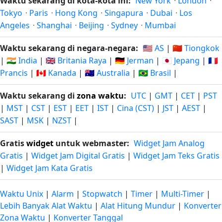
Waktu sekarang di kota-kota ini:
New York
·
London
·
Tokyo
·
Paris
·
Hong Kong
·
Singapura
·
Dubai
·
Los
Angeles
·
Shanghai
·
Beijing
·
Sydney
·
Mumbai
Waktu sekarang di negara-negara:
🇺🇸 AS
|
🇨🇳 Tiongkok
|
🇮🇳 India
|
🇬🇧 Britania Raya
|
🇩🇪 Jerman
|
🇯🇵 Jepang
|
🇫🇷
Prancis
|
🇨🇦 Kanada
|
🇦🇺 Australia
|
🇧🇷 Brasil
|
Waktu sekarang di
zona waktu
:
UTC
|
GMT
|
CET
|
PST
|
MST
|
CST
|
EST
|
EET
|
IST
|
Cina (CST)
|
JST
|
AEST
|
SAST
|
MSK
|
NZST
|
Gratis
widget
untuk webmaster:
Widget Jam Analog
Gratis
|
Widget Jam Digital Gratis
|
Widget Jam Teks Gratis
|
Widget Jam Kata Gratis
Waktu Unix
|
Alarm
|
Stopwatch
|
Timer
|
Multi-Timer
|
Lebih Banyak Alat Waktu
|
Alat Hitung Mundur
|
Konverter
Zona Waktu
|
Konverter Tanggal