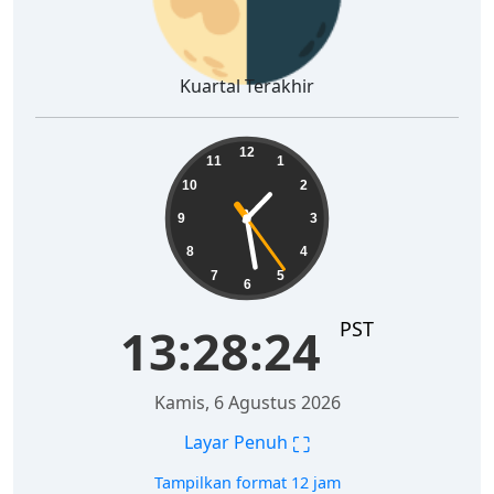
Kuartal Terakhir
13:28:25
12
11
1
10
2
9
3
8
4
7
5
6
PST
13:28:25
Kamis, 6 Agustus 2026
⛶
Layar Penuh
Tampilkan format 12 jam