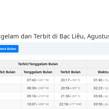
gelam dan Terbit di Bạc Liêu, Agustu
Data Bulan
Terbit/Tenggelam Bulan
rbit Bulan
Tenggelam Bulan
Terbit Bulan
Waktu
07:43
20:17
01:40
(261° W)
(96° E)
( 70.
↑
↑
08:30
20:56
02:23
(268° W)
(89° E)
( 76.
↑
↑
09:18
21:36
03:06
(274° W)
(83° E)
( 82.
↑
↑
10:07
22:18
03:50
(280° W)
(77° ENE)
( 89.
↑
↑