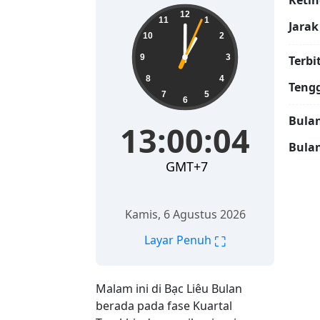
Ketin
13:00:05
12
11
1
Jarak
10
2
9
3
Terbi
8
4
Teng
7
5
6
Bulan
13:00:05
Bula
GMT+7
Kamis, 6 Agustus 2026
⛶
Layar Penuh
Malam ini di Bạc Liêu Bulan
berada pada fase Kuartal