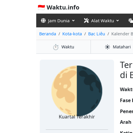
🇮🇩 Waktu.info
Jam Dunia
Alat Waktu
Beranda
Kota-kota
Bạc Liêu
Kalender 
⏱️
☀️
Waktu
Matahari
🌗
Ter
di 
Waktu
Fase 
Pene
Kuartal Terakhir
Arah 