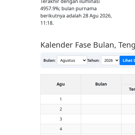
Terakhir dengan iluminasi
4957.9%; bulan purnama
berikutnya adalah 28 Agu 2026,
11:18.
Kalender Fase Bulan, Teng
Bulan:
Tahun:
Lihat 
Agu
Bulan
Te
1
2
3
4