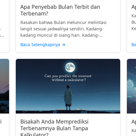
Apa Penyebab Bulan Terbit dan
A
Terbenam?
Ka
Bu
Rasakan bahwa Bulan meluncur melintasi
Ke
s
langit sesuai jadwalnya sendiri. Kadang-
te.
...
kadang muncul di siang hari. Kadang-
kadan...
Baca Selengkapnya
→
B
i
Bisakah Anda Memprediksi
A
Terbenamnya Bulan Tanpa
Ka
Kalkulator?