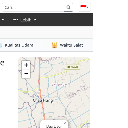
🇮🇩
▾
Lebih

🕌
Kualitas Udara
Waktu Salat
se
+
−
×
Bạc Liêu