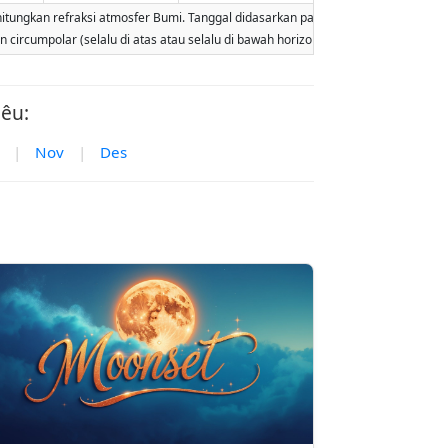
kan refraksi atmosfer Bumi. Tanggal didasarkan pada kalender Gregorian. Ilumina
lan circumpolar (selalu di atas atau selalu di bawah horizon). Dua terbit atau ter
iêu:
|
Nov
|
Des