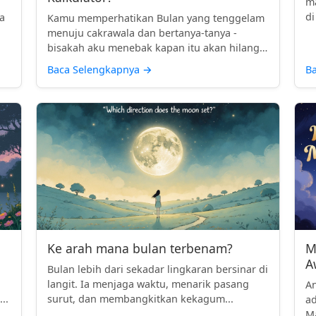
ma
n
di
a
Kamu memperhatikan Bulan yang tenggelam
menuju cakrawala dan bertanya-tanya -
bisakah aku menebak kapan itu akan hilang
...
Baca Selengkapnya
→
B
Ke arah mana bulan terbenam?
M
A
Bulan lebih dari sekadar lingkaran bersinar di
langit. Ia menjaga waktu, menarik pasang
A
..
surut, dan membangkitkan kekagum...
ad
Ma