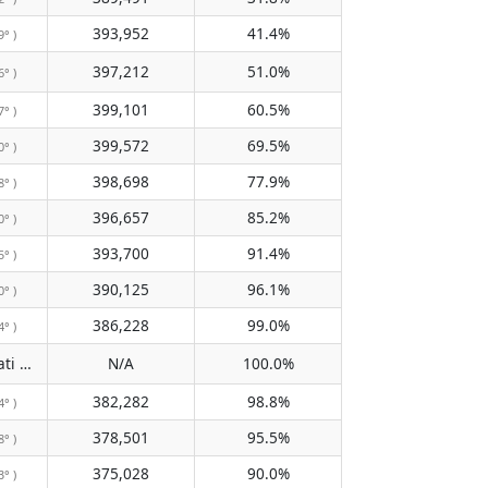
393,952
41.4%
9° )
397,212
51.0%
6° )
399,101
60.5%
7° )
399,572
69.5%
0° )
398,698
77.9%
8° )
396,657
85.2%
0° )
393,700
91.4%
5° )
390,125
96.1%
0° )
386,228
99.0%
4° )
Tidak melewati meridian
N/A
100.0%
( N/A )
382,282
98.8%
4° )
378,501
95.5%
8° )
375,028
90.0%
3° )