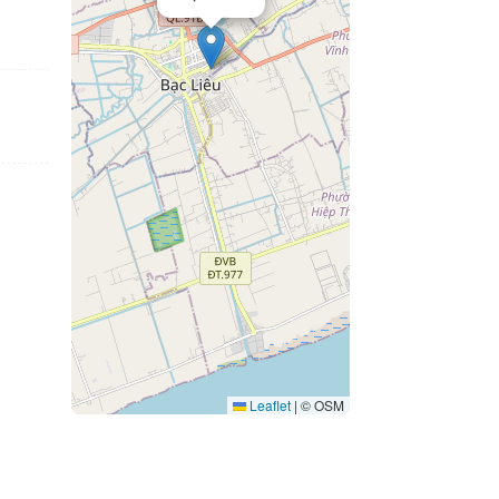
Leaflet
|
© OSM