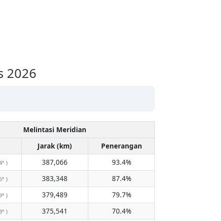
s 2026
Melintasi Meridian
Jarak (km)
Penerangan
387,066
93.4%
4° )
383,348
87.4%
5° )
379,489
79.7%
9° )
375,541
70.4%
3° )