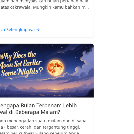
lam dan menyaksikan Bulan perlahan naik
 atas cakrawala. Mungkin kamu bahkan m...
aca Selengkapnya
→
engapa Bulan Terbenam Lebih
wal di Beberapa Malam?
nda menengadah suatu malam dan di sana
a - besar, cerah, dan tergantung tinggi.
lam berikutnya? Hilang sebelum Anda...