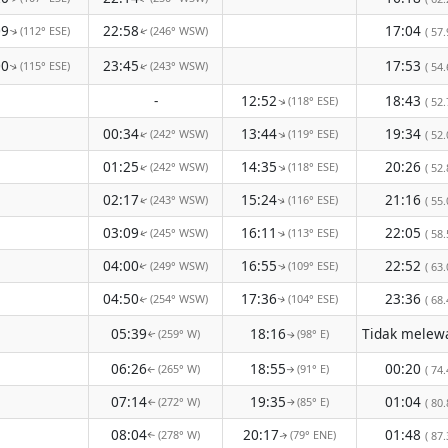
09
22:58
17:04
(112° ESE)
(246° WSW)
( 57.
↑
↑
00
23:45
17:53
(115° ESE)
(243° WSW)
( 54.
↑
↑
-
12:52
18:43
(118° ESE)
↑
( 52.
00:34
13:44
19:34
(242° WSW)
(119° ESE)
↑
↑
( 52.
01:25
14:35
20:26
(242° WSW)
(118° ESE)
↑
↑
( 52.
02:17
15:24
21:16
(243° WSW)
(116° ESE)
( 55.
↑
↑
03:09
16:11
22:05
(245° WSW)
(113° ESE)
( 58.
↑
↑
04:00
16:55
22:52
(249° WSW)
(109° ESE)
( 63.
↑
↑
04:50
17:36
23:36
(254° WSW)
(104° ESE)
( 68.
↑
↑
05:39
18:16
(259° W)
(98° E)
↑
↑
06:26
18:55
00:20
(265° W)
(91° E)
( 74.
↑
↑
07:14
19:35
01:04
(272° W)
(85° E)
( 80.
↑
↑
08:04
20:17
01:48
(278° W)
(79° ENE)
( 87.
↑
↑