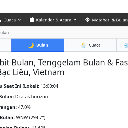
Cuaca
Kalender & Acara
Matahari & Bulan
Bulan
🌙
🌦️

Bulan
Cuaca
bit Bulan, Tenggelam Bulan & Fa
Bạc Liêu, Vietnam
 Saat Ini (Lokal):
13:00:05
Bulan:
Di atas horizon
rangan:
47.0%
Bulan:
WNW (294.7°)