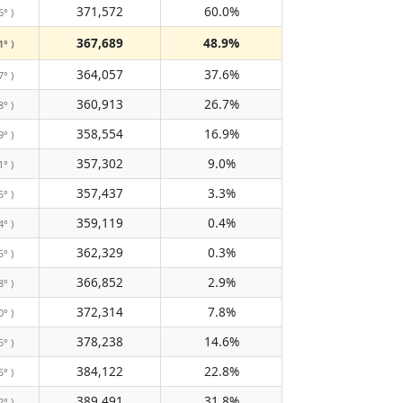
371,572
60.0%
6° )
367,689
48.9%
1° )
364,057
37.6%
7° )
360,913
26.7%
8° )
358,554
16.9%
9° )
357,302
9.0%
1° )
357,437
3.3%
5° )
359,119
0.4%
4° )
362,329
0.3%
5° )
366,852
2.9%
8° )
372,314
7.8%
0° )
378,238
14.6%
5° )
384,122
22.8%
5° )
389,491
31.8%
2° )