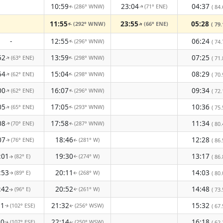
10:59
23:04
04:37
(286° WNW)
(71° ENE)
( 84.
↑
↑
11:55
23:55
05:28
(292° WNW)
(66° ENE)
( 79.
↑
↑
-
12:55
06:24
(296° WNW)
( 74.
↑
52
13:59
07:25
(63° ENE)
(298° WNW)
↑
( 71.
↑
54
15:04
08:29
(62° ENE)
(298° WNW)
↑
↑
( 70.
00
16:07
09:34
(62° ENE)
(296° WNW)
↑
( 72.
↑
05
17:05
10:36
(65° ENE)
(293° WNW)
( 75.
↑
↑
08
17:58
11:34
(70° ENE)
(287° WNW)
( 80.
↑
↑
07
18:46
12:28
(76° ENE)
(281° W)
( 86.
↑
↑
:01
19:30
13:17
(82° E)
(274° W)
( 86.
↑
↑
:53
20:11
14:03
(89° E)
(268° W)
( 80.
↑
↑
:42
20:52
14:48
(96° E)
(261° W)
( 73.
↑
↑
31
21:32
15:32
(102° ESE)
(256° WSW)
( 67.
↑
↑
20
22:14
16:18
(107° ESE)
(250° WSW)
( 62.
↑
↑