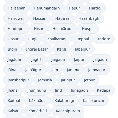
Hālīsahar
Hanumāngarh
Hāpur
Hardoī
Haridwar
Hassan
Hāthras
Hazāribāgh
Hindupur
Hisar
Hoshiārpur
Hospet
Hosūr
Hugli
Ichalkaranji
Imphāl
Indore
Ingin
Ingrāj Bāzār
Itārsi
Jabalpur
Jagādhri
Jagtiāl
Jaigaon
Jaipur
Jalgaon
Jālna
Jalpāiguri
Jam
Jammu
Jamnagar
Jamshedpur
Jāmuria
Jaunpur
Jetpur
Jhānsi
Jhunjhunu
Jīnd
Jūnāgadh
Kadapa
Kaithal
Kākināda
Kalaburagi
Kallakurichi
Kalyān
Kāmārhāti
Kanchipuram