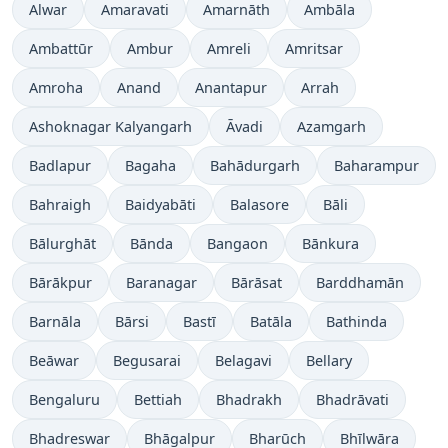
Alwar
Amaravati
Amarnāth
Ambāla
Ambattūr
Ambur
Amreli
Amritsar
Amroha
Anand
Anantapur
Arrah
Ashoknagar Kalyangarh
Āvadi
Azamgarh
Badlapur
Bagaha
Bahādurgarh
Baharampur
Bahraigh
Baidyabāti
Balasore
Bāli
Bālurghāt
Bānda
Bangaon
Bānkura
Bārākpur
Baranagar
Bārāsat
Barddhamān
Barnāla
Bārsi
Bastī
Batāla
Bathinda
Beāwar
Begusarai
Belagavi
Bellary
Bengaluru
Bettiah
Bhadrakh
Bhadrāvati
Bhadreswar
Bhāgalpur
Bharūch
Bhīlwāra