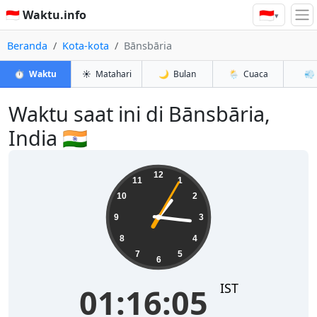
🇮🇩
🇮🇩 Waktu.info
▾
Beranda
Kota-kota
Bānsbāria
⏱️
Waktu
☀️
Matahari
🌙
Bulan
🌦️
Cuaca
💨
Waktu saat ini di Bānsbāria,
India 🇮🇳
01:16:06
12
11
1
10
2
9
3
8
4
7
5
6
IST
01:16:06