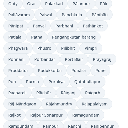
Ooty
Orai
Palakkad
Pālanpur
Pāli
Pallāvaram
Palwal
Panchkula
Pānihāti
Pānīpat
Panvel
Parbhani
Pathānkot
Patiāla
Patna
Pengangkutan barang
Phagwāra
Phusro
Pīlibhīt
Pimpri
Ponnāni
Porbandar
Port Blair
Prayagraj
Proddatur
Pudukkottai
Punāsa
Pune
Puri
Purnia
Puruliya
Quthbullapur
Raebareli
Rāichūr
Rāiganj
Raigarh
Rāj-Nāndgaon
Rājahmundry
Rajapalaiyam
Rājkot
Rajpur Sonarpur
Ramagundam
Rāmgundam
Rāmpur
Ranchi
Rānībennur