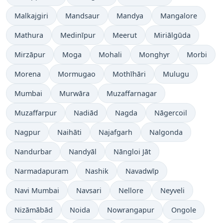
Malkajgiri
Mandsaur
Mandya
Mangalore
Mathura
Medinīpur
Meerut
Miriālgūda
Mirzāpur
Moga
Mohali
Monghyr
Morbi
Morena
Mormugao
Mothīhāri
Mulugu
Mumbai
Murwāra
Muzaffarnagar
Muzaffarpur
Nadiād
Nagda
Nāgercoil
Nagpur
Naihāti
Najafgarh
Nalgonda
Nandurbar
Nandyāl
Nāngloi Jāt
Narmadapuram
Nashik
Navadwīp
Navi Mumbai
Navsari
Nellore
Neyveli
Nizāmābād
Noida
Nowrangapur
Ongole