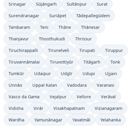
Srinagar
Sūjāngarh
Sultānpur
Surat
Surendranagar
Suriāpet
Tādepallegūdem
Tambaram
Teni
Thāne
Thānesar
Thanjavur
Thoothukudi
Thrissur
Tiruchirappalli
Tirunelveli
Tirupati
Tiruppur
Tiruvannāmalai
Tiruvottiyūr
Titāgarh
Tonk
Tumkūr
Udaipur
Udgīr
Udupi
Ujjain
Unnāo
Uppal Kalan
Vadodara
Varanasi
Vasco da Gama
Vejalpur
Vellore
Verāval
Vidisha
Virār
Visakhapatnam
Vizianagaram
Wardha
Yamunānagar
Yavatmāl
Yelahanka