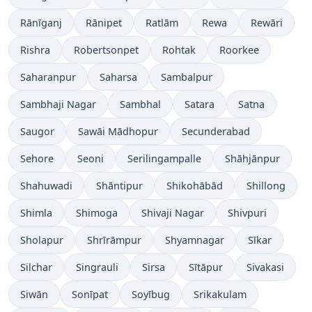
Rānīganj
Rānipet
Ratlām
Rewa
Rewāri
Rishra
Robertsonpet
Rohtak
Roorkee
Saharanpur
Saharsa
Sambalpur
Sambhaji Nagar
Sambhal
Satara
Satna
Saugor
Sawāi Mādhopur
Secunderabad
Sehore
Seoni
Serilingampalle
Shāhjānpur
Shahuwadi
Shāntipur
Shikohābād
Shillong
Shimla
Shimoga
Shivaji Nagar
Shivpuri
Sholapur
Shrīrāmpur
Shyamnagar
Sīkar
Silchar
Singrauli
Sirsa
Sītāpur
Sivakasi
Siwān
Sonīpat
Soyībug
Srikakulam