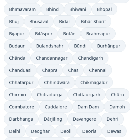
Bhīmavaram
Bhind
Bhiwāni
Bhopal
Bhuj
Bhusāval
Bīdar
Bihār Sharīf
Bijapur
Bilāspur
Botād
Brahmapur
Budaun
Bulandshahr
Būndi
Burhānpur
Chānda
Chandannagar
Chandīgarh
Chanduasi
Chāpra
Chās
Chennai
Chhatarpur
Chhindwāra
Chikmagalūr
Chirmiri
Chitradurga
Chittaurgarh
Chūru
Coimbatore
Cuddalore
Dam Dam
Damoh
Darbhanga
Dārjiling
Davangere
Dehri
Delhi
Deoghar
Deoli
Deoria
Dewas