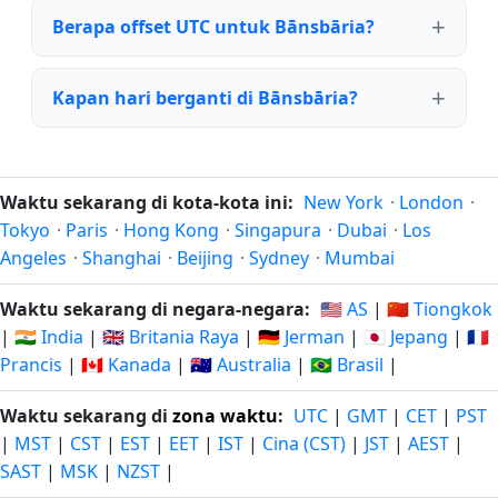
Berapa offset UTC untuk Bānsbāria?
Kapan hari berganti di Bānsbāria?
Waktu sekarang di kota-kota ini:
New York
·
London
·
Tokyo
·
Paris
·
Hong Kong
·
Singapura
·
Dubai
·
Los
Angeles
·
Shanghai
·
Beijing
·
Sydney
·
Mumbai
Waktu sekarang di negara-negara:
🇺🇸 AS
|
🇨🇳 Tiongkok
|
🇮🇳 India
|
🇬🇧 Britania Raya
|
🇩🇪 Jerman
|
🇯🇵 Jepang
|
🇫🇷
Prancis
|
🇨🇦 Kanada
|
🇦🇺 Australia
|
🇧🇷 Brasil
|
Waktu sekarang di
zona waktu
:
UTC
|
GMT
|
CET
|
PST
|
MST
|
CST
|
EST
|
EET
|
IST
|
Cina (CST)
|
JST
|
AEST
|
SAST
|
MSK
|
NZST
|