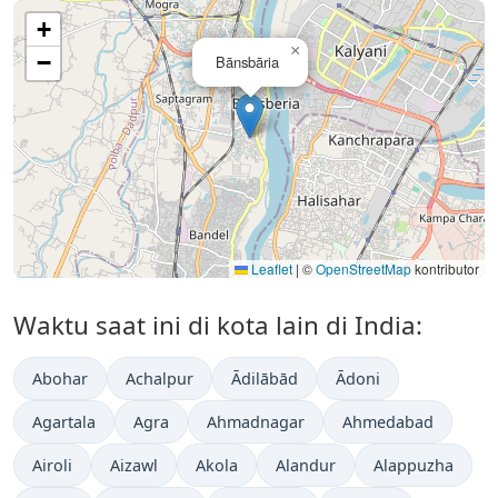
+
×
−
Bānsbāria
Leaflet
|
©
OpenStreetMap
kontributor
Waktu saat ini di kota lain di India:
Abohar
Achalpur
Ādilābād
Ādoni
Agartala
Agra
Ahmadnagar
Ahmedabad
Airoli
Aizawl
Akola
Alandur
Alappuzha