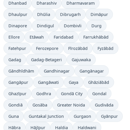
Dhanbad
Dharashiv
Dharmavaram
Dhaulpur
Dhūlia
Dibrugarh
Dimāpur
Dinapore
Dindigul
Dombivli
Durg
Ellore
Etāwah
Faridabad
Farrukhābād
Fatehpur
Ferozepore
Fīrozābād
Fyzābād
Gadag
Gadag-Betageri
Gajuwaka
Gāndhīdhām
Gandhinagar
Gangānagar
Gangāpur
Gangāwati
Gaya
Ghāziābād
Ghazīpur
Godhra
Gondā City
Gondal
Gondiā
Gosāba
Greater Noida
Gudivāda
Guna
Guntakal Junction
Gurgaon
Gyānpur
Hābra
Hājīpur
Haldia
Haldwani