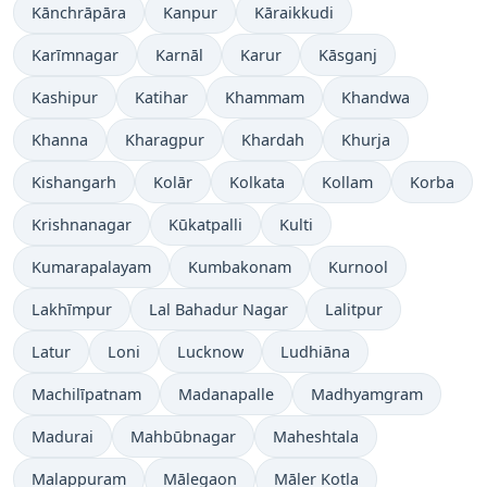
Kānchrāpāra
Kanpur
Kāraikkudi
Karīmnagar
Karnāl
Karur
Kāsganj
Kashipur
Katihar
Khammam
Khandwa
Khanna
Kharagpur
Khardah
Khurja
Kishangarh
Kolār
Kolkata
Kollam
Korba
Krishnanagar
Kūkatpalli
Kulti
Kumarapalayam
Kumbakonam
Kurnool
Lakhīmpur
Lal Bahadur Nagar
Lalitpur
Latur
Loni
Lucknow
Ludhiāna
Machilīpatnam
Madanapalle
Madhyamgram
Madurai
Mahbūbnagar
Maheshtala
Malappuram
Mālegaon
Māler Kotla