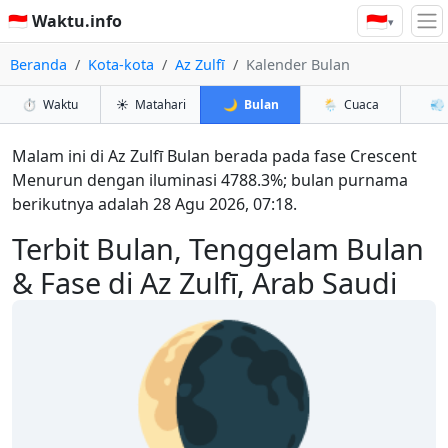
🇮🇩
🇮🇩 Waktu.info
▾
Beranda
Kota-kota
Az Zulfī
Kalender Bulan
⏱️
Waktu
☀️
Matahari
🌙
Bulan
🌦️
Cuaca
💨
Malam ini di Az Zulfī Bulan berada pada fase Crescent
Menurun dengan iluminasi 4788.3%; bulan purnama
berikutnya adalah 28 Agu 2026, 07:18.
Terbit Bulan, Tenggelam Bulan
& Fase di Az Zulfī, Arab Saudi
🌘