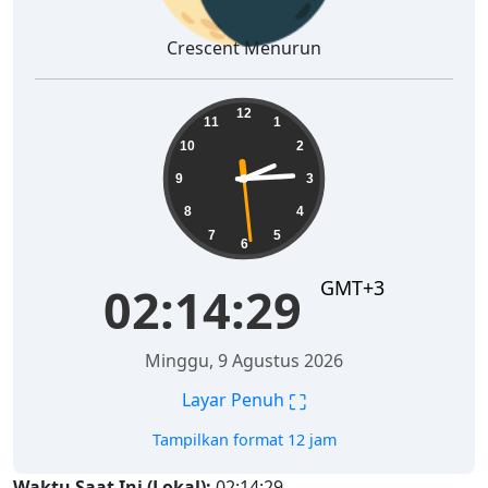
Crescent Menurun
02:14:30
12
11
1
10
2
9
3
8
4
7
5
6
GMT+3
02:14:30
Minggu, 9 Agustus 2026
⛶
Layar Penuh
Tampilkan format 12 jam
Waktu Saat Ini (Lokal):
02:14:30