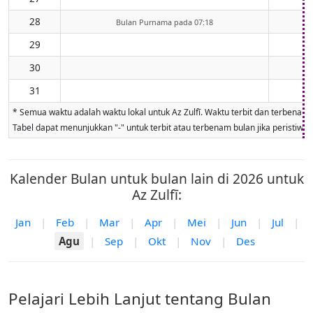
28
Bulan Purnama pada 07:18
29
30
31
* Semua waktu adalah waktu lokal untuk Az Zulfī. Waktu terbit dan terbenam b
Tabel dapat menunjukkan "-" untuk terbit atau terbenam bulan jika peristiwa ti
Kalender Bulan untuk bulan lain di 2026 untuk
Az Zulfī:
Jan
|
Feb
|
Mar
|
Apr
|
Mei
|
Jun
|
Jul
|
Agu
|
Sep
|
Okt
|
Nov
|
Des
Pelajari Lebih Lanjut tentang Bulan