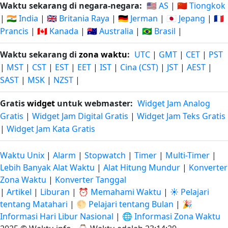
Waktu sekarang di negara-negara:
🇺🇸 AS
|
🇨🇳 Tiongkok
|
🇮🇳 India
|
🇬🇧 Britania Raya
|
🇩🇪 Jerman
|
🇯🇵 Jepang
|
🇫🇷
Prancis
|
🇨🇦 Kanada
|
🇦🇺 Australia
|
🇧🇷 Brasil
|
Waktu sekarang di
zona waktu
:
UTC
|
GMT
|
CET
|
PST
|
MST
|
CST
|
EST
|
EET
|
IST
|
Cina (CST)
|
JST
|
AEST
|
SAST
|
MSK
|
NZST
|
Gratis
widget
untuk webmaster:
Widget Jam Analog
Gratis
|
Widget Jam Digital Gratis
|
Widget Jam Teks Gratis
|
Widget Jam Kata Gratis
Waktu Unix
|
Alarm
|
Stopwatch
|
Timer
|
Multi-Timer
|
Lebih Banyak Alat Waktu
|
Alat Hitung Mundur
|
Konverter
Zona Waktu
|
Konverter Tanggal
|
Artikel
|
Liburan
|
⏰ Memahami Waktu
|
☀️ Pelajari
tentang Matahari
|
🌕 Pelajari tentang Bulan
|
🎉
Informasi Hari Libur Nasional
|
🌐 Informasi Zona Waktu